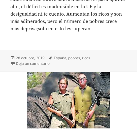
alto, el déficit es inadmisible en la UE y la
desigualdad ni te cuento. Aumentan los ricos y son
más adinerados, pero el número de pobres crece
más deprisa;solo en esto les superan.
Publicado
Etiquetas
28 octubre, 2019
España
,
pobres
,
ricos
el
en Más ricos, subidos y subiendo
Deja un comentario