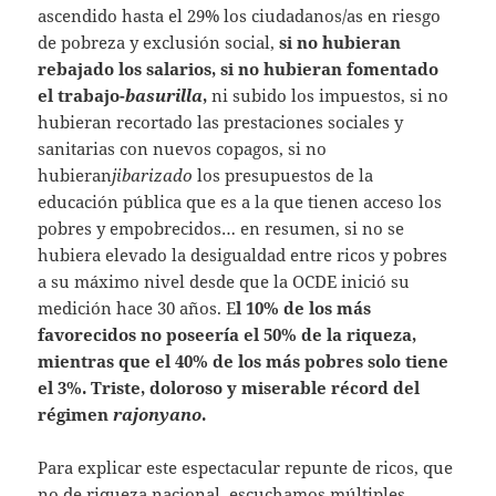
ascendido hasta el 29% los ciudadanos/as en riesgo
de pobreza y exclusión social,
si no hubieran
rebajado los salarios, si no hubieran fomentado
el trabajo-
basurilla
,
ni subido los impuestos, si no
hubieran recortado las prestaciones sociales y
sanitarias con nuevos copagos, si no
hubieran
jibarizado
los presupuestos de la
educación pública que es a la que tienen acceso los
pobres y empobrecidos… en resumen, si no se
hubiera elevado la desigualdad entre ricos y pobres
a su máximo nivel desde que la OCDE inició su
medición hace 30 años. E
l 10% de los más
favorecidos no poseería el 50% de la riqueza,
mientras que el 40% de los más pobres solo tiene
el 3%. Triste, doloroso y miserable récord del
régimen
rajonyano
.
Para explicar este espectacular repunte de ricos, que
no de riqueza nacional, escuchamos múltiples