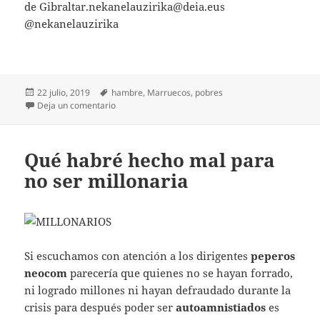
de Gibraltar.nekanelauzirika@deia.eus
@nekanelauzirika
Publicado
Etiquetas
22 julio, 2019
hambre
,
Marruecos
,
pobres
el
en Nuestro pan de cada día
Deja un comentario
Qué habré hecho mal para
no ser millonaria
Si escuchamos con atención a los dirigentes
peperos
neocom
parecería que quienes no se hayan forrado,
ni logrado millones ni hayan defraudado durante la
crisis para después poder ser
autoamnistiados
es