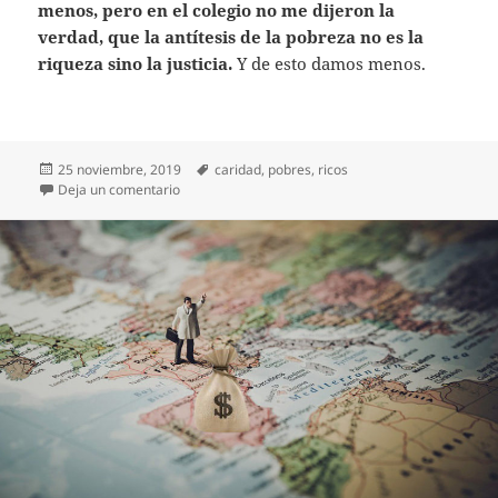
menos, pero en el colegio no me dijeron la
verdad, que la antítesis de la pobreza no es la
riqueza sino la justicia.
Y de esto damos menos.
Publicado
Etiquetas
25 noviembre, 2019
caridad
,
pobres
,
ricos
el
en Tan cerca, tan lejos
Deja un comentario