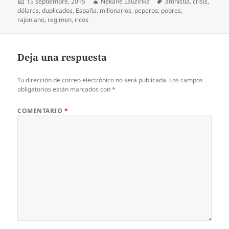
Publicado
Autor
Etiquetas
15 septiembre, 2015
Nekane Lauzirika
amnistia
,
crisis
,
el
dólares
,
duplicados
,
España
,
millonarios
,
peperos
,
pobres
,
rajoniano
,
regimen
,
ricos
Deja una respuesta
Tu dirección de correo electrónico no será publicada.
Los campos
obligatorios están marcados con
*
COMENTARIO
*