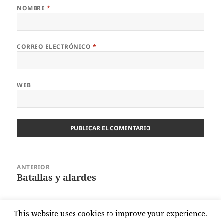
NOMBRE
*
CORREO ELECTRÓNICO
*
WEB
Navegación
ANTERIOR
de
Batallas y alardes
Entrada
entradas
anterior:
SIGUIENTE
This website uses cookies to improve your experience.
Tormentas de mierda
Entrada