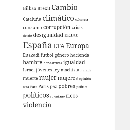
Cambio
Bilbao
Brexit
climático
Cataluña
columna
corrupción
consumo
crisis
desigualdad
EE.UU:
desde
España
Europa
ETA
Euskadi
futbol
género
hacienda
hambre
igualdad
hondarribia
Israel
jóvenes
ley
machista
mirada
mujer
mujeres
muerte
opinión
pobres
París
paz
otra
Paro
política
políticos
ricos
rajoniano
violencia