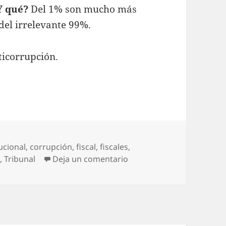
Y qué?
Del 1% son mucho más
del irrelevante 99%.
nticorrupción.
ucional
,
corrupción
,
fiscal
,
fiscales
,
en ¡Y quuueeeé?
s
,
Tribunal
Deja un comentario