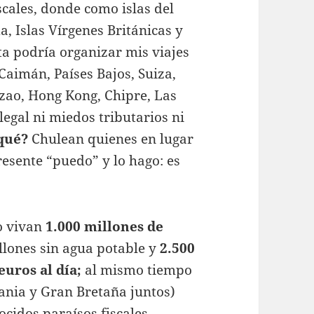
iscales, donde como islas del
, Islas Vírgenes Británicas y
ta podría organizar mis viajes
 Caimán, Países Bajos, Suiza,
zao, Hong Kong, Chipre, Las
legal ni miedos tributarios ni
qué?
Chulean quienes en lugar
resente “puedo” y lo hago: es
o vivan
1.000 millones de
lones sin agua potable y
2.500
uros al día;
al mismo tiempo
mania y Gran Bretaña juntos)
cidos paraísos fiscales,