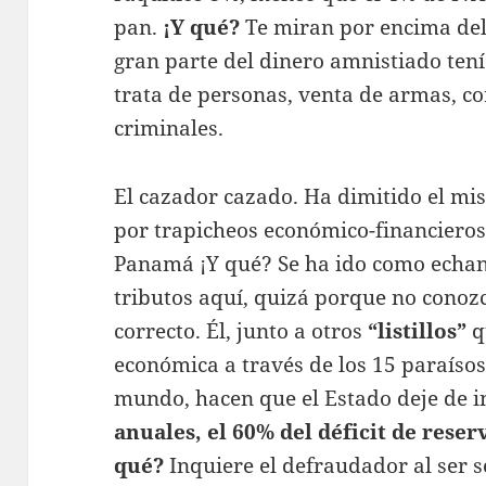
pan.
¡Y qué?
Te miran por encima de
gran parte del dinero amnistiado tenía
trata de personas, venta de armas, co
criminales.
El cazador cazado. Ha dimitido el mi
por trapicheos económico-financieros
Panamá ¡Y qué? Se ha ido como echan
tributos aquí, quizá porque no cono
correcto. Él, junto a otros
“listillos”
q
económica a través de los 15 paraísos
mundo, hacen que el Estado deje de i
anuales, el 60% del déficit de reser
qué?
Inquiere el defraudador al ser s