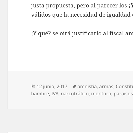
justa propuesta, pero al parecer los
¡
válidos que la necesidad de igualdad 
¡Y qué? se oirá justificarlo al fiscal a
Publicado
Etiquetas
12 junio, 2017
amnistia
,
armas
,
Constit
el
hambre
,
IVA; narcotráfico
,
montoro
,
paraiso