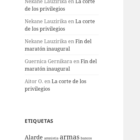
Nekane Lauzirika
en
La corte
de los privilegios
Nekane Lauzirika
en
La corte
de los privilegios
Nekane Lauzirika
en
Fin del
maratón inaugural
Guernica Gernikara
en
Fin del
maratón inaugural
Aitor O.
en
La corte de los
privilegios
ETIQUETAS
armas
Alarde
amnistia
bancos