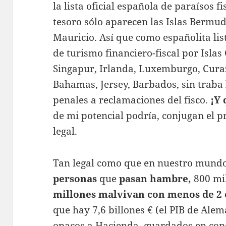
la lista oficial española de paraísos f
tesoro sólo aparecen las Islas Bermuda
Mauricio. Así que como españolita lis
de turismo financiero-fiscal por Islas
Singapur, Irlanda, Luxemburgo, Cura
Bahamas, Jersey, Barbados, sin traba 
penales a reclamaciones del fisco.
¡Y 
de mi potencial podría, conjugan el p
legal.
Tan legal como que en nuestro mund
personas
que
pasan hambre,
800 mil
millones malvivan con menos de 2 e
que hay 7,6 billones € (el PIB de Ale
opacos a Hacienda, guardados en cono