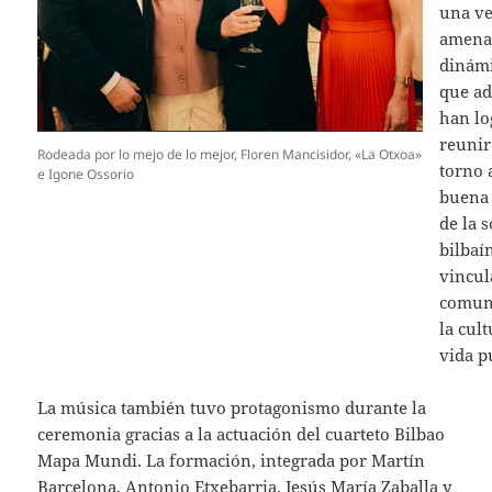
una ve
amena
dinámi
que a
han lo
reunir
Rodeada por lo mejo de lo mejor, Floren Mancisidor, «La Otxoa»
torno a
e Igone Ossorio
buena 
de la 
bilbaí
vincul
comun
la cult
vida p
La música también tuvo protagonismo durante la
ceremonia gracias a la actuación del cuarteto Bilbao
Mapa Mundi. La formación, integrada por Martín
Barcelona, Antonio Etxebarria, Jesús María Zaballa y