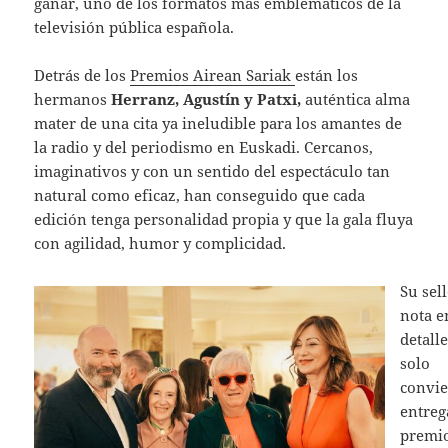
ganar, uno de los formatos más emblemáticos de la
televisión pública española.
Detrás de los
Premios Airean Sariak
están los
hermanos
Herranz, Agustín y Patxi,
auténtica alma
mater de una cita ya ineludible para los amantes de
la radio y del periodismo en Euskadi. Cercanos,
imaginativos y con un sentido del espectáculo tan
natural como eficaz, han conseguido que cada
edición tenga personalidad propia y que la gala fluya
con agilidad, humor y complicidad.
Su sel
nota e
detall
solo
convie
entreg
premi