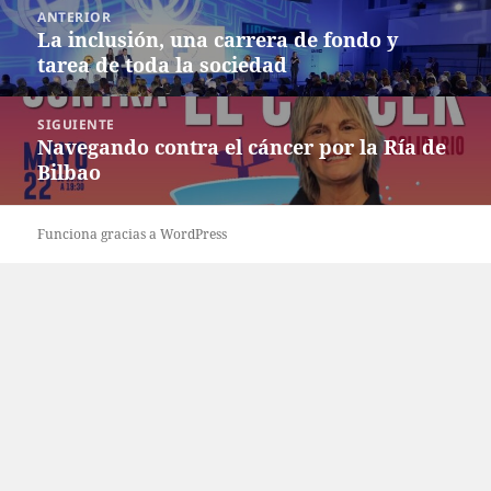
Navegación
ANTERIOR
de
La inclusión, una carrera de fondo y
Entrada
entradas
tarea de toda la sociedad
anterior:
SIGUIENTE
Navegando contra el cáncer por la Ría de
Entrada
Bilbao
siguiente:
Funciona gracias a WordPress