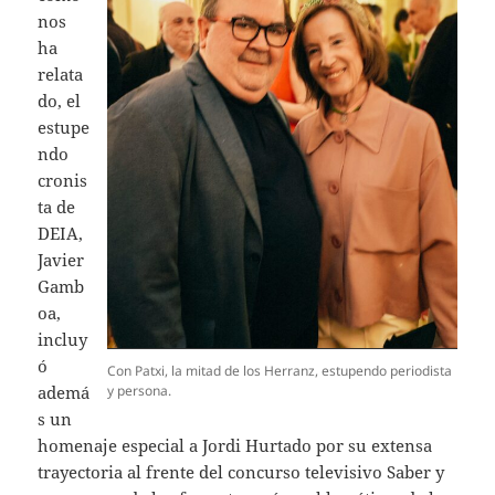
nos
ha
relata
do, el
estupe
ndo
cronis
ta de
DEIA,
Javier
Gamb
oa,
incluy
ó
Con Patxi, la mitad de los Herranz, estupendo periodista
ademá
y persona.
s un
homenaje especial a Jordi Hurtado por su extensa
trayectoria al frente del concurso televisivo Saber y