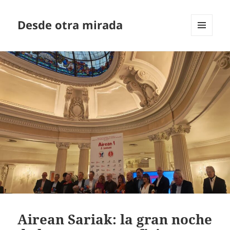
Desde otra mirada
MENÚ
Y
WIDGETS
Airean Sariak: la gran noche