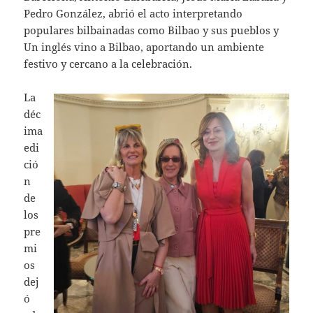
Pedro González, abrió el acto interpretando
populares bilbainadas como Bilbao y sus pueblos y
Un inglés vino a Bilbao, aportando un ambiente
festivo y cercano a la celebración.
La
déc
ima
edi
ció
n
de
los
pre
mi
os
dej
ó