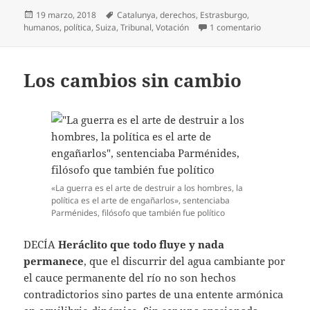
Publicado
Etiquetas
19 marzo, 2018
Catalunya
,
derechos
,
Estrasburgo
,
el
en Oído sele
humanos
,
política
,
Suiza
,
Tribunal
,
Votación
1 comentario
Los cambios sin cambio
«La guerra es el arte de destruir a los hombres, la
política es el arte de engañarlos», sentenciaba
Parménides, filósofo que también fue político
DECÍA
Heráclito que todo fluye y nada
permanece
, que el discurrir del agua cambiante por
el cauce permanente del río no son hechos
contradictorios sino partes de una entente armónica