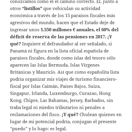
conozcamos como él el camino correcto. Él, junto a
otros
“listillos”
que vehiculan su actividad
económica a través de los 15 paraísos fiscales más
agresivos del mundo, hacen que el Estado deje de
ingresar unos
1.550 millones € anuales, el 60% del
déficit de reserva de las pensiones en 2017. ¡Y
qué?
Inquiere el defraudador al ser señalado, si
Panamá ni figura en la lista oficial española de
paraísos fiscales, donde como islas del tesoro sólo
aparecen las Islas Bermuda, Islas Vírgenes
Británicas y Mauricio. Así que como españolita lista
podría organizar mis viajes de turismo financiero-
fiscal por Islas Caimán, Países Bajos, Suiza,
Singapur, Irlanda, Luxemburgo, Curazao, Hong
Kong, Chipre, Las Bahamas, Jersey, Barbados, sin
traba legal ni miedos tributarios ni penales a
reclamaciones del fisco.
¡Y qué?
Chulean quienes en
lugar de mi potencial podría, conjugan el presente
“puedo” y lo hago: es legal.