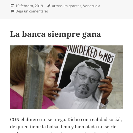
Publicado
Etiquetas
10 febrero, 2019
armas
,
migrantes
,
Venezuela
el
en Malos tiempos para la lírica
Deja un comentario
La banca siempre gana
CON el dinero no se juega. Dicho con realidad social,
de quien tiene la bolsa llena y bien atada no se ríe