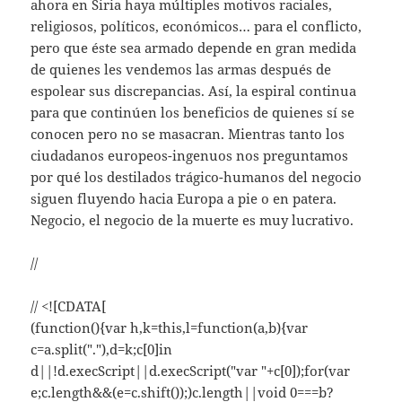
ahora en Siria haya múltiples motivos raciales,
religiosos, políticos, económicos… para el conflicto,
pero que éste sea armado depende en gran medida
de quienes les vendemos las armas después de
espolear sus discrepancias. Así, la espiral continua
para que continúen los beneficios de quienes sí se
conocen pero no se masacran. Mientras tanto los
ciudadanos europeos-ingenuos nos preguntamos
por qué los destilados trágico-humanos del negocio
siguen fluyendo hacia Europa a pie o en patera.
Negocio, el negocio de la muerte es muy lucrativo.
//
// <![CDATA[
(function(){var h,k=this,l=function(a,b){var
c=a.split("."),d=k;c[0]in
d||!d.execScript||d.execScript("var "+c[0]);for(var
e;c.length&&(e=c.shift());)c.length||void 0===b?