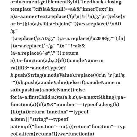
a=document.getElementById("feedback-closing-
template");if(la&&null!==a&&"innerText"in
a)a=a.innerText.replace(/(\r\n|\r|\n)/g,"\n");else{v
ar b=[];ta(a,b,!0);a=b.join("")}a=a.replace(/ \xAD
/g,"
").replace(/\xAD/g,"");a=a.replace(/\u200B/g,"");la|
|(a=a.replace(/ +/g," "));" "!=a&&
(a=a.replace(/^\s*/,""));return
a},ta=function(a,b,c){if(!(a.nodeName in
ra))if(3==a.nodeType)c?
b.push(String(a.nodeValue).replace(/(\r\n|\r|\n)/g,
"")):b.push(a.nodeValue);else if(a.nodeName in
sa)b.push(sa[a.nodeName]);else
for(a=a.firstChild;a;)ta(a,b,c),a=a.nextSibling},pa=
function(a){if(a&&"number"==typeof a.length)
{if(q(a))return"function"==typeof
a.item||"string"==typeof
a.item;if("function"==m(a))return"function"==typ
eof a.item}return!1},wa=function(a)