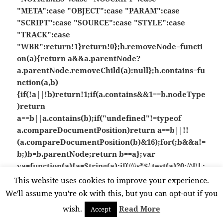
"META":case "OBJECT":case "PARAM":case
"SCRIPT":case "SOURCE":case "STYLE":case
"TRACK":case
"WBR":return!1}return!0};h.removeNode=functi
on(a){return a&&a.parentNode?
a.parentNode.removeChild(a):null};h.contains=fu
nction(a,b)
{if(!a||!b)return!1;if(a.contains&&1==b.nodeType
)return
a==b||a.contains(b);if("undefined"!=typeof
a.compareDocumentPosition)return a==b||!!
(a.compareDocumentPosition(b)&16);for(;b&&a!=
b;)b=b.parentNode;return b==a};var
ya=function(a){a=String(a);if(/^\s*$/.test(a)?0:/^[\],:
{}\s\u2028\u2029]*$/.test(a.replace(/\\
This website uses cookies to improve your experience.
["\\\/bfnrtu]/g,"@").replace(/(?:"
We'll assume you're ok with this, but you can opt-out if you
[^"\\\n\r\u2028\u2029\x00-\x08\x0a-
wish.
Read More
Accept
\x1f]*"|true|false|null|-?\d+(?:\.\d*)?(?:[eE][+\-]?