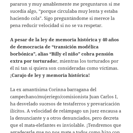
pararon y muy amablemente me preguntaron si me
sucedía algo, “porque circulaba muy lenta y estaba
haciendo cola”. Sigo preguntándome si merece la
pena reducir velocidad si no se va respetar.
A pesar de la ley de memoria histórica y 40 años
de democracia de “transición modélica
borbónica”, alias “Billy el niño” cobra pensión
extra por torturado
r, mientras los torturados por
él ni tan si quiera son consideradas como víctimas.
¡
Carajo de ley y memoria histórica!
La ex amantísima Corinna barragana del
campechano/mujeriego/comisionista Juan Carlos I,
ha desvelado sucesos de testaferros y prevaricación
ilícitos. A velocidad de relámpago un juez encausa a
la denunciante y a otros denunciados, pero decreta
que el mata-elefantes es inviolable. ¡Tendremos que
agradecerle que no nos mate a todos como hizo con