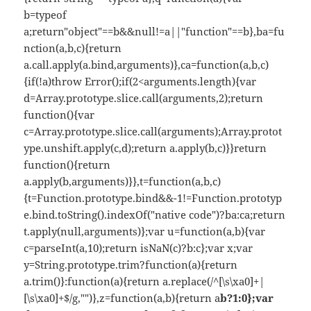
b=typeof
a;return"object"==b&&null!=a||"function"==b},ba=fu
nction(a,b,c){return
a.call.apply(a.bind,arguments)},ca=function(a,b,c)
{if(!a)throw Error();if(2<arguments.length){var
d=Array.prototype.slice.call(arguments,2);return
function(){var
c=Array.prototype.slice.call(arguments);Array.protot
ype.unshift.apply(c,d);return a.apply(b,c)}}return
function(){return
a.apply(b,arguments)}},t=function(a,b,c)
{t=Function.prototype.bind&&-1!=Function.prototyp
e.bind.toString().indexOf("native code")?ba:ca;return
t.apply(null,arguments)};var u=function(a,b){var
c=parseInt(a,10);return isNaN(c)?b:c};var x;var
y=String.prototype.trim?function(a){return
a.trim()}:function(a){return a.replace(/^[\s\xa0]+|
[\s\xa0]+$/g,"")},z=function(a,b){return a
b?1:0};var