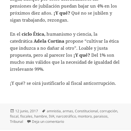
pensiones de jubilación puedan bajar un 4% en los
próximos diez años.
¡Y qué?
Qué no se jubilen y
sigan trabajando, rezongan.
En el
ciclo Ética,
humanismo y ciencia, la
catedrática
Adela Cortina
propone “cultivar la ética
que induzca a no dañar al otro”. Loable y justa
propuesta, pero al parecer los
¡Y qué?
Del 1% son
mucho más válidos que la necesidad de igualdad del
irrelevante 99%.
¡Y qué? se oirá justificarlo al fiscal anticorrupción.
Publicado
Etiquetas
12 junio, 2017
amnistia
,
armas
,
Constitucional
,
corrupción
,
el
fiscal
,
fiscales
,
hambre
,
IVA; narcotráfico
,
montoro
,
paraisos
,
en ¡Y quuueeeé?
Tribunal
Deja un comentario