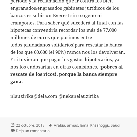
período y la reclamación que ir contra los bien
engranados/engrasados gabinetes jurídicos de los
bancos es subir un Everest sin oxígeno ni
crampones. Para saber qué sucederá al final con las
hipotecas convendría recordar los más de 77.000
millones de euros que pusimos entre
todos ¡ciudadanos solidarios!para rescatar la banca,
de los que 60.600 (el 90%) nunca nos los devolverán.
Y si tuvieran que pagar los gastos hipotecarios, ya
nos los endosarían en otras comisiones, ¡
pobres al
rescate de los ricos!, porque la banca siempre
gana.
nlauzirika@deia.com @nekanelauzirika
Publicado
Etiquetas
22 octubre, 2018
Arabia
,
armas
,
Jamal Khashoggi.
,
Saudí
el
en La banca siempre gana
Deja un comentario