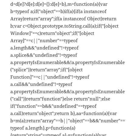
d=d[e]?d[e]:d[e]={}:d[e]=b},m=function(a){var
b=typeof a;if("object"==b)if(a){if(a instanceof
Array)return"array";if(a instanceof Object)return
b;var c=Object.prototype.toString.call(a);if("[object
Window]"==c)return"object";if("[object
Array]"==c||"number"==typeof
a.length&&"undefined"!=typeof
a.splice&&"undefined"!=typeof
a.propertyIsEnumerable&&!a.propertyIsEnumerable
("splice"))return"array";if("[object
Function]"==c||"undefined"!=typeof
a.call&&"undefined"!=typeof
a.propertyIsEnumerable&&!a.propertyIsEnumerable
("call"))return"function"}else return"null";else
if("function"==b&&"undefined"==typeof
a.call)return"object";return b},aa=function(a){var
b=m(a);return"array"==b||"object"==b&&"number"==
typeof a.length},p=function(a)
{return"string"==typeof a},q=function(a){var