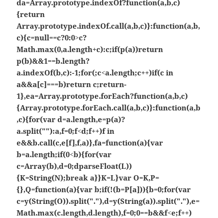
da=Array.prototype.indexOf?function(a,b,c)
{return
Array.prototype.indexOf.call(a,b,c)}:function(a,b,
c){c=null==c?0:0>c?
Math.max(0,a.length+c):c;if(p(a))return
p(b)&&1==b.length?
a.indexOf(b,c):-1;for(;c<a.length;c++)if(c in
a&&a[c]===b)return c;return-
1},ea=Array.prototype.forEach?function(a,b,c)
{Array.prototype.forEach.call(a,b,c)}:function(a,b
,c){for(var d=a.length,e=p(a)?
a.split(""):a,f=0;f<d;f++)f in
e&&b.call(c,e[f],f,a)},fa=function(a){var
b=a.length;if(0<b){for(var
c=Array(b),d=0;d
parseFloat(L))
{K=String(N);break a}}K=L}var O=K,P=
{},Q=function(a){var b;if(!(b=P[a])){b=0;for(var
c=y(String(O)).split("."),d=y(String(a)).split("."),e=
Math.max(c.length,d.length),f=0;0==b&&f<e;f++)