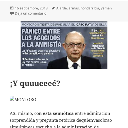
Publicado
Etiquetas
16 septiembre, 2018
Alarde
,
armas
,
hondarribia
,
yemen
el
en Marcha atrás
Deja un comentario
¡Y quuueeeé?
ASÍ mismo, c
on esta semiótica
entre admiración
sorprendida y pregunta retórica dequienvasobrao
simultáneas escucho a la administración de