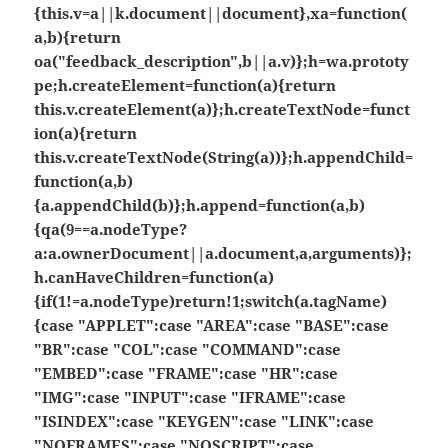
{this.v=a||k.document||document},xa=function(
a,b){return
oa("feedback_description",b||a.v)};h=wa.prototy
pe;h.createElement=function(a){return
this.v.createElement(a)};h.createTextNode=funct
ion(a){return
this.v.createTextNode(String(a))};h.appendChild=
function(a,b)
{a.appendChild(b)};h.append=function(a,b)
{qa(9==a.nodeType?
a:a.ownerDocument||a.document,a,arguments)};
h.canHaveChildren=function(a)
{if(1!=a.nodeType)return!1;switch(a.tagName)
{case "APPLET":case "AREA":case "BASE":case
"BR":case "COL":case "COMMAND":case
"EMBED":case "FRAME":case "HR":case
"IMG":case "INPUT":case "IFRAME":case
"ISINDEX":case "KEYGEN":case "LINK":case
"NOFRAMES":case "NOSCRIPT":case