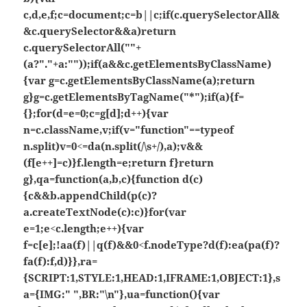
c,d,e,f;c=document;c=b||c;if(c.querySelectorAll&
&c.querySelector&&a)return
c.querySelectorAll(""+
(a?"."+a:""));if(a&&c.getElementsByClassName)
{var g=c.getElementsByClassName(a);return
g}g=c.getElementsByTagName("*");if(a){f=
{};for(d=e=0;c=g[d];d++){var
n=c.className,v;if(v="function"==typeof
n.split)v=0<=da(n.split(/\s+/),a);v&&
(f[e++]=c)}f.length=e;return f}return
g},qa=function(a,b,c){function d(c)
{c&&b.appendChild(p(c)?
a.createTextNode(c):c)}for(var
e=1;e<c.length;e++){var
f=c[e];!aa(f)||q(f)&&0<f.nodeType?d(f):ea(pa(f)?
fa(f):f,d)}},ra=
{SCRIPT:1,STYLE:1,HEAD:1,IFRAME:1,OBJECT:1},s
a={IMG:" ",BR:"\n"},ua=function(){var