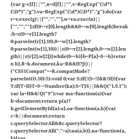
{var g=c[f]||"",n=d[f]||"",v=RegExp("(\\d*)
(\\D*)","g"),va=RegExp("(\\d*)(\\D*)","g");do{var
r=v.exec(g)||["","",""],w=va.exec(n)||
["","",""];if(0==r[0].length&&0==w[0].length)break
;b=z(0==r[1].length?
0:parseInt(r[1],10),0==w[1].length?
0:parseInt(w[1],10))||z(0==r[2].length,0==w[2].len
gth)||z(r[2],w[2])}while(0==b)}b=P[a]=0<=b}retur
n b},R=k.document,ka=R&&H?J()||
("CSS1Compat"==R.compatMode?
parseInt(O,10):5):void 0;var S;if(!(S=!I&&!H)){var
T;if(T=H)T=9<=Number(ka);S=T}S||I&&Q("1.9.1");
var la=H&&!Q("9");var ma=function(a){var
b=document;return p(a)?
b.getElementById(a):a},oa=function(a,b){var
c=b||document;return
c.querySelectorAll&&c.querySelector?
c.querySelectorAll("."+a):na(a,b)},na=function(a,
b){var