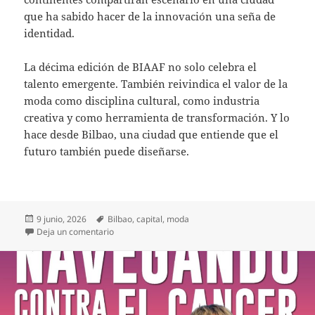
que ha sabido hacer de la innovación una seña de
identidad.
La décima edición de BIAAF no solo celebra el
talento emergente. También reivindica el valor de la
moda como disciplina cultural, como industria
creativa y como herramienta de transformación. Y lo
hace desde Bilbao, una ciudad que entiende que el
futuro también puede diseñarse.
Publicado
Etiquetas
9 junio, 2026
Bilbao
,
capital
,
moda
el
en Bilbao diseña el futuro de la moda
Deja un comentario