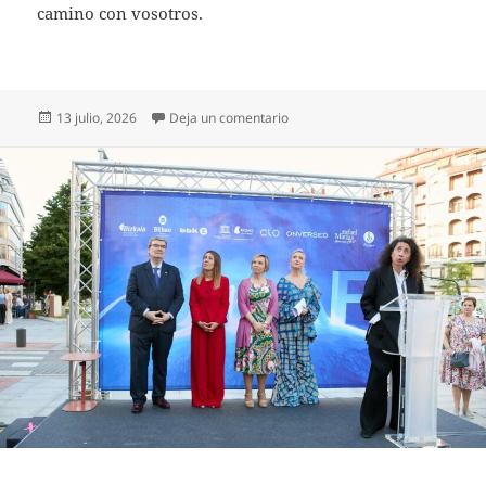
camino con vosotros.
Publicado
en Javier Barroeta, el hombre qu
13 julio, 2026
Deja un comentario
el