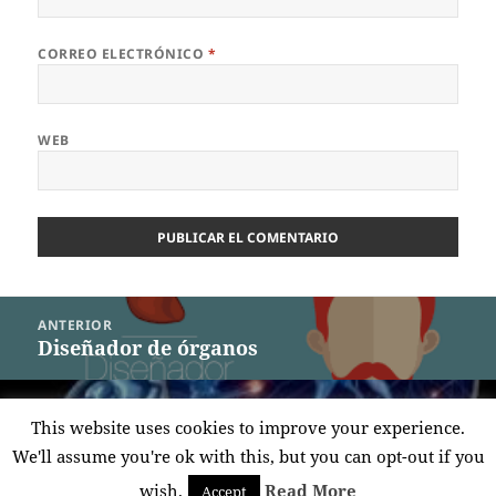
CORREO ELECTRÓNICO
*
WEB
Navegación
ANTERIOR
de
Diseñador de órganos
Entrada
entradas
anterior:
SIGUIENTE
This website uses cookies to improve your experience.
De gula a tóxico cerebral
Entrada
We'll assume you're ok with this, but you can opt-out if you
siguiente:
wish.
Read More
Accept
Funciona gracias a WordPress