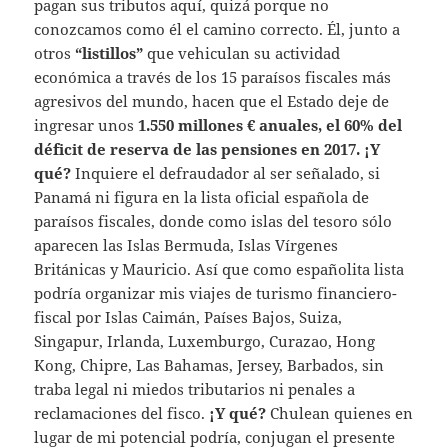
pagan sus tributos aquí, quizá porque no
conozcamos como él el camino correcto. Él, junto a
otros
“listillos”
que vehiculan su actividad
económica a través de los 15 paraísos fiscales más
agresivos del mundo, hacen que el Estado deje de
ingresar unos
1.550 millones € anuales, el 60% del
déficit de reserva de las pensiones en 2017. ¡Y
qué?
Inquiere el defraudador al ser señalado, si
Panamá ni figura en la lista oficial española de
paraísos fiscales, donde como islas del tesoro sólo
aparecen las Islas Bermuda, Islas Vírgenes
Británicas y Mauricio. Así que como españolita lista
podría organizar mis viajes de turismo financiero-
fiscal por Islas Caimán, Países Bajos, Suiza,
Singapur, Irlanda, Luxemburgo, Curazao, Hong
Kong, Chipre, Las Bahamas, Jersey, Barbados, sin
traba legal ni miedos tributarios ni penales a
reclamaciones del fisco.
¡Y qué?
Chulean quienes en
lugar de mi potencial podría, conjugan el presente