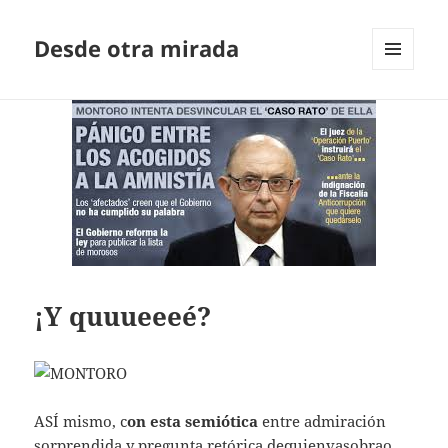
Desde otra mirada
MENÚ
Y
WIDGETS
¡Y quuueeeé?
ASÍ mismo, c
on esta semiótica
entre admiración
sorprendida y pregunta retórica dequienvasobrao