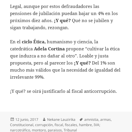
Legal, aunque por estos defraudadores las
pensiones de jubilación puedan bajar un 4% en los
próximos diez años.
¡Y qué?
Qué no se jubilen y
sigan trabajando, rezongan.
En el
ciclo Ética,
humanismo y ciencia, la
catedrática
Adela Cortina
propone “cultivar la ética
que induzca a no dañar al otro”. Loable y justa
propuesta, pero al parecer los
¡Y qué?
Del 1% son
mucho más válidos que la necesidad de igualdad del
irrelevante 99%.
¡Y qué? se oirá justificarlo al fiscal anticorrupción.
Publicado
Autor
Etiquetas
12 junio, 2017
Nekane Lauzirika
amnistia
,
armas
,
el
Constitucional
,
corrupción
,
fiscal
,
fiscales
,
hambre
,
IVA;
narcotráfico
,
montoro
,
paraisos
,
Tribunal