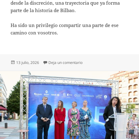
desde la discreción, una trayectoria que ya forma
parte de la historia de Bilbao.
Ha sido un privilegio compartir una parte de ese
camino con vosotros.
Publicado
en Javier Barroeta, el hombre qu
13 julio, 2026
Deja un comentario
el