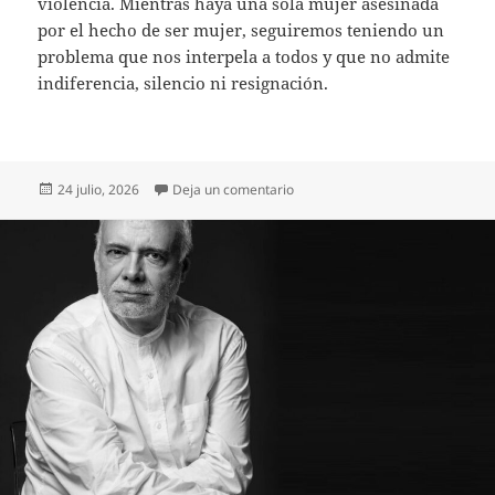
violencia. Mientras haya una sola mujer asesinada
por el hecho de ser mujer, seguiremos teniendo un
problema que nos interpela a todos y que no admite
indiferencia, silencio ni resignación.
Publicado
en Nos estamos acostumbrando a
24 julio, 2026
Deja un comentario
el