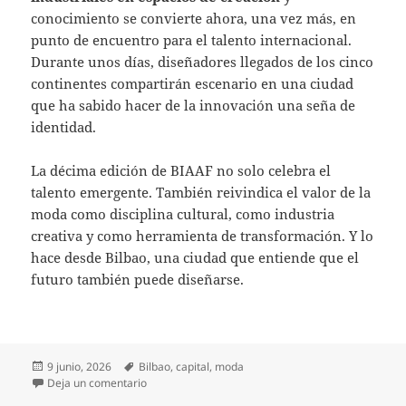
conocimiento se convierte ahora, una vez más, en
punto de encuentro para el talento internacional.
Durante unos días, diseñadores llegados de los cinco
continentes compartirán escenario en una ciudad
que ha sabido hacer de la innovación una seña de
identidad.
La décima edición de BIAAF no solo celebra el
talento emergente. También reivindica el valor de la
moda como disciplina cultural, como industria
creativa y como herramienta de transformación. Y lo
hace desde Bilbao, una ciudad que entiende que el
futuro también puede diseñarse.
Publicado
Etiquetas
9 junio, 2026
Bilbao
,
capital
,
moda
el
en Bilbao diseña el futuro de la moda
Deja un comentario