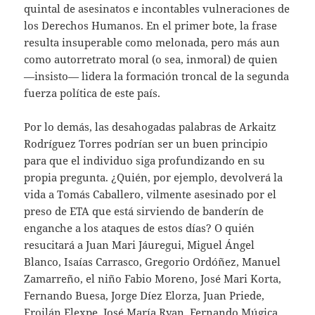
quintal de asesinatos e incontables vulneraciones de
los Derechos Humanos. En el primer bote, la frase
resulta insuperable como melonada, pero más aun
como autorretrato moral (o sea, inmoral) de quien
—insisto— lidera la formación troncal de la segunda
fuerza política de este país.
Por lo demás, las desahogadas palabras de Arkaitz
Rodríguez Torres podrían ser un buen principio
para que el individuo siga profundizando en su
propia pregunta. ¿Quién, por ejemplo, devolverá la
vida a Tomás Caballero, vilmente asesinado por el
preso de ETA que está sirviendo de banderín de
enganche a los ataques de estos días? O quién
resucitará a Juan Mari Jáuregui, Miguel Ángel
Blanco, Isaías Carrasco, Gregorio Ordóñez, Manuel
Zamarreño, el niño Fabio Moreno, José Mari Korta,
Fernando Buesa, Jorge Díez Elorza, Juan Priede,
Froilán Elexpe, José María Ryan, Fernando Múgica,