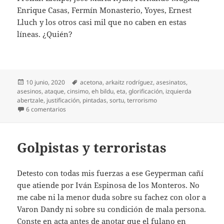
Enrique Casas, Fermín Monasterio, Yoyes, Ernest
Lluch y los otros casi mil que no caben en estas
líneas. ¿Quién?
Publicado
Etiquetas
10 junio, 2020
acetona
,
arkaitz rodríguez
,
asesinatos
,
el
asesinos
,
ataque
,
cinsimo
,
eh bildu
,
eta
,
glorificación
,
izquierda
abertzale
,
justificación
,
pintadas
,
sortu
,
terrorismo
en Milonga de la acetona
6 comentarios
Golpistas y terroristas
Detesto con todas mis fuerzas a ese Geyperman cañí
que atiende por Iván Espinosa de los Monteros. No
me cabe ni la menor duda sobre su fachez con olor a
Varon Dandy ni sobre su condición de mala persona.
Conste en acta antes de anotar que el fulano en