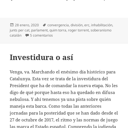
Publicado
Etiquetas
28 enero, 2020
convergencia
,
división
,
erc
,
inhabilitación
,
el
junts per cat
,
parlament
,
quim torra
,
roger torrent
,
soberanismo
en Torra vs Torrent
catalán
5 comentarios
Investidura o así
Venga, va. Marchando el enésimo día histórico para
Catalunya. Esta vez se trata de la investidura del
President que ha de comandar la nueva etapa. No les
digo de qué porque hasta eso ha quedado en difusa
nebulosa. Y ahí tenemos ya una pista sobre quién
maneja esta barca. Como todas las anteriores
jornadas para la posteridad que se han dado desde el
27 de octubre de 2017, el ritmo y las normas de juego
las marca el Estado español. Comprendo la jodienda