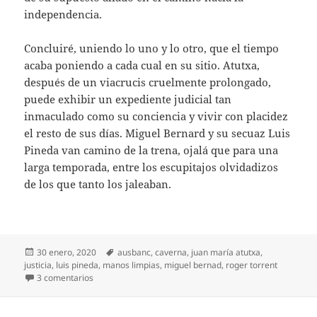
independencia.
Concluiré, uniendo lo uno y lo otro, que el tiempo
acaba poniendo a cada cual en su sitio. Atutxa,
después de un viacrucis cruelmente prolongado,
puede exhibir un expediente judicial tan
inmaculado como su conciencia y vivir con placidez
el resto de sus días. Miguel Bernard y su secuaz Luis
Pineda van camino de la trena, ojalá que para una
larga temporada, entre los escupitajos olvidadizos
de los que tanto los jaleaban.
Publicado
Etiquetas
30 enero, 2020
ausbanc
,
caverna
,
juan maría atutxa
,
el
justicia
,
luis pineda
,
manos limpias
,
miguel bernad
,
roger torrent
en Manos muy sucias
3 comentarios