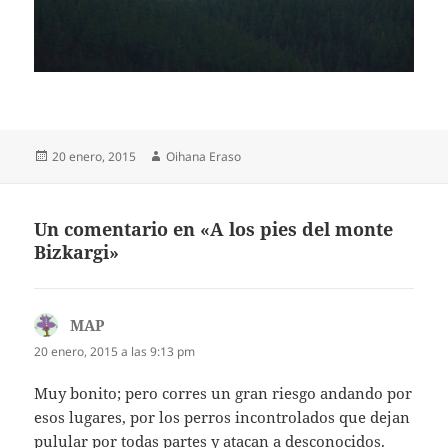
Publicado
Autor
20 enero, 2015
Oihana Eraso
el
Un comentario en «A los pies del monte
Bizkargi»
MAP
dice:
20 enero, 2015 a las 9:13 pm
Muy bonito; pero corres un gran riesgo andando por
esos lugares, por los perros incontrolados que dejan
pulular por todas partes y atacan a desconocidos.