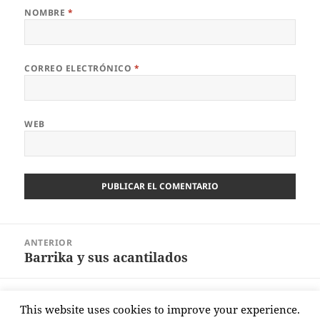
NOMBRE
*
CORREO ELECTRÓNICO
*
WEB
Navegación
ANTERIOR
de
Barrika y sus acantilados
Entrada
entradas
anterior:
SIGUIENTE
This website uses cookies to improve your experience.
Nos vamos de sidrería
Entrada