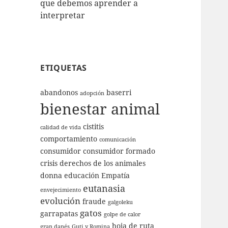
que debemos aprender a
interpretar
ETIQUETAS
abandonos
baserri
adopción
bienestar animal
cistitis
calidad de vida
comportamiento
comunicación
consumidor
consumidor formado
crisis
derechos de los animales
donna
educación
Empatía
eutanasia
envejecimiento
evolución
fraude
galgoleku
gatos
garrapatas
golpe de calor
hoja de ruta
gran danés
Guti y Romina