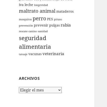
iva
leche
longevidad
maltrato animal
mataderos
perro
PES
mosquitos
pituso
rabia
prevenir
pulgas
prevención
rescate canino
sanidad
seguridad
alimentaria
veterinaria
vacunas
tatuaje
ARCHIVOS
Archivos