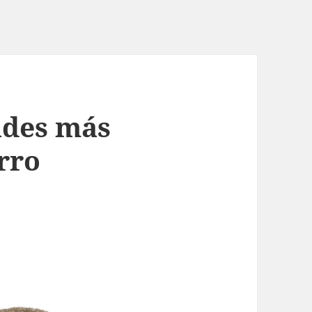
ades más
rro