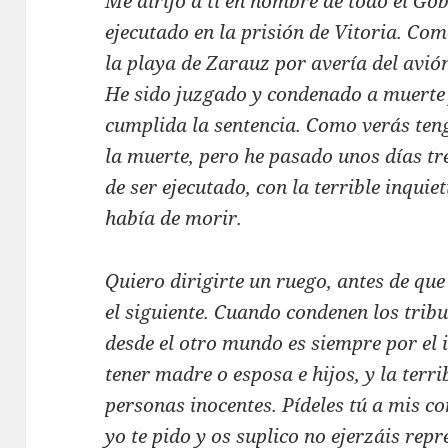
Me dirijo a ti en nombre de todo el G
ejecutado en la prisión de Vitoria. Co
la playa de Zarauz por avería del avión
He sido juzgado y condenado a muerte 
cumplida la sentencia. Como verás teng
la muerte, pero he pasado unos días 
de ser ejecutado, con la terrible inqui
había de morir.
Quiero dirigirte un ruego, antes de que 
el siguiente. Cuando condenen los trib
desde el otro mundo es siempre por el 
tener madre o esposa e hijos, y la terr
personas inocentes. Pídeles tú a mis 
yo te pido y os suplico no ejerzáis rep