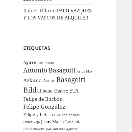
Xabier Ollo
en
PACO VÁZQUEZ
Y LOS VASCOS DE ALQUILER.
ETIQUETAS
Agirre
Ana Pastor
Antonio Basagoiti
Artur Mas
Basagoiti
Azkuna
Aznar
Bildu
ETA
Bono
Chavez
Felipe de Borbón
Felipe González
Felipe y Leticia
GAL
Indignados
Jesús María Leizaola
Javier Rojo
Josu Erkoreka
José Antonio Aguirre