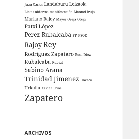
Landaburu
Leizaola
Juan Carlos
Listas abiertas
manifestación
Manuel Irujo
Mariano Rajoy
Mayor Oreja
Otegi
Patxi López
Perez Rubalcaba
PP
PSOE
Rey
Rajoy
Rodriguez Zapatero
Rosa Díez
Rubalcaba
Rubial
Sabino Arana
Trinidad Jimenez
Unesco
Urkullu
Xavier Trias
Zapatero
ARCHIVOS