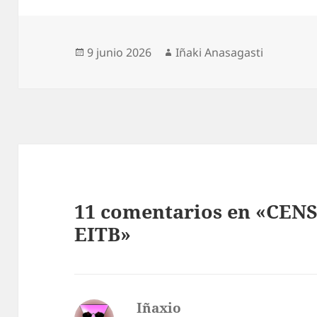
Publicado
Autor
9 junio 2026
Iñaki Anasagasti
el
11 comentarios en «CE
EITB»
Iñaxio
dice: