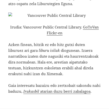
atzo ospatu zela Liburutegien Eguna.
Irudia: Vancouver Public Central Library.
GoToVan
Flickr-en
Azken finean, hitzik ez edo hitz gutxi duten
liburuez ari gara
liburu isilak
diogunean. Izaera
narratiboa izaten dute nagusiki eta haurrentzakoak
dira normalean. Hala ere, arestian aipatutako
testuan, hizkuntzen eskoletan erabili ahal direla
erakutsi nahi izan du Ximenak.
Gaia interesatu bazaizu edo zertxobait sakondu nahi
baduzu,
Irakasbil
atarian duzu berri zabalagoa
.