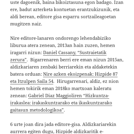
uste dagoenik, baina bikoiztasuna egon badago. Izan
ere, badut azterketa kontuetan erantzukizunik, eta
aldi berean, editore gisa esparru sortzaileagoetan
mugitzen naiz.
Nire editore-lanaren ondorengo lehendabiziko
liburua atera zenean, 2013an hain zuzen, hemen
iragarri nizun:
Daniel Cassany, “Sustraietatik
zerura”
. Bigarrenaren berri ere eman nizun 2015an,
aldizkariaren zenbaki berriarekin eta aldaketekin
batera orduan:
Nire azken ekoizpenak: Hizpide 87
eta Itzulpen Saila 54
. Hirugarrenari, aldiz, ez nion
hemen tokirik eman 2018ko martxoan kaleratu
zenean:
Gabriel Diaz Maggioliren “Hizkuntza-
irakaslea: irakaskuntzarako eta ikaskuntzarako
gaitasun metodologikoa”
.
6 urte joan dira jada editore-gisa. Aldizkariarekin
aurrera egiten dugu,
Hizpide
aldizkaritik
e-