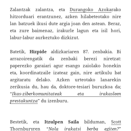
Zalantzak zalantza, eta
Durangoko Azoka
rako
hitzorduari erantzunez, azken hilabeteotako nire
lan batzuek ikusi dute argia joan den astean. Beraz,
eta zure baimenaz, irakurle lagun eta isil hori,
labur-labur aurkeztuko dizkizut.
Batetik,
Hizpide
aldizkariaren 87. zenbakia. Bi
arrazoirengatik da zenbaki berezi niretzat:
paperezko garaiari agur esango zaiolako honekin
eta, koordinatzaile izateaz gain, nire artikulu bat
argitaratu delako. Azken urteotako lanarekin
zerikusia du, hau da, doktore-tesiari buruzkoa da;
“
Ikas-ziberkomunitateak eta irakasleen
prestakuntza
” du izenburu.
Bestetik, eta
I
tzulpen Saila
bilduman,
Scott
Thornbury
ren “
Nola irakatsi berba egiten?
”