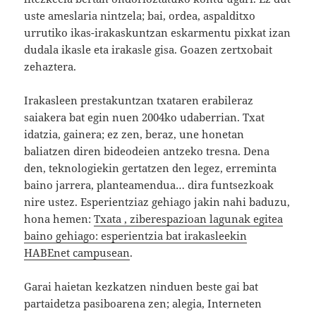
uste ameslaria nintzela; bai, ordea, aspalditxo
urrutiko ikas-irakaskuntzan eskarmentu pixkat izan
dudala ikasle eta irakasle gisa. Goazen zertxobait
zehaztera.
Irakasleen prestakuntzan txataren erabileraz
saiakera bat egin nuen 2004ko udaberrian. Txat
idatzia, gainera; ez zen, beraz, une honetan
baliatzen diren bideodeien antzeko tresna. Dena
den, teknologiekin gertatzen den legez, erreminta
baino jarrera, planteamendua… dira funtsezkoak
nire ustez. Esperientziaz gehiago jakin nahi baduzu,
hona hemen:
Txata , ziberespazioan lagunak egitea
baino gehiago: esperientzia bat irakasleekin
HABEnet campusean
.
Garai haietan kezkatzen ninduen beste gai bat
partaidetza pasiboarena zen; alegia, Interneten