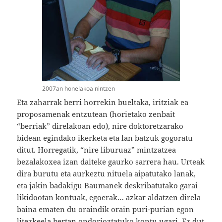
2007an honelakoa nintzen
Eta zaharrak berri horrekin bueltaka, iritziak ea
proposamenak entzutean (horietako zenbait
“berriak” direlakoan edo), nire doktoretzarako
bidean egindako ikerketa eta lan batzuk gogoratu
ditut. Horregatik, “nire liburuaz” mintzatzea
bezalakoxea izan daiteke gaurko sarrera hau. Urteak
dira burutu eta aurkeztu nituela aipatutako lanak,
eta jakin badakigu Baumanek deskribatutako garai
likidootan kontuak, egoerak… azkar aldatzen direla
baina ematen du oraindik orain puri-purian egon
litezkeela bertan ondorioztatuko kontu ugari. Ez dut