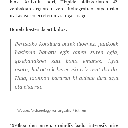
biok. Artikulu hori, Hizpide aldizkariaren 42.
zenbakian argitaratu zen. Bibliografian, aipaturiko
irakaslearen erreferentzia ugari dago.
Honela hasten da artikulua:
Pertsiako kondaira batek dioenez, jainkoek
hasieran banatu egin omen zuten egia,
gizabanakoei zati bana emanez. Egia
osatu, bakoitzak berea ekarriz osatuko da.
Hala, txanpon beraren bi aldeak dira egia
eta ekarria.
Wessex Archaeology-ren argazkia Flickr-en
1998koa den arren, oraindik badu interesik nire