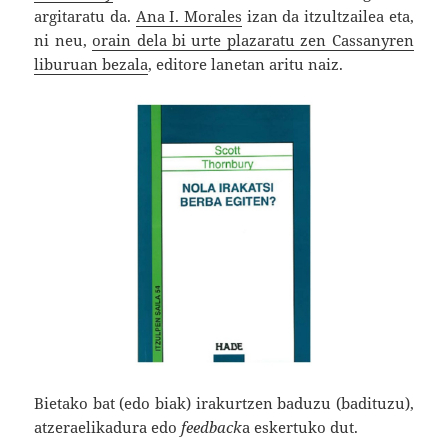
argitaratu da.
Ana I. Morales
izan da itzultzailea eta,
ni neu,
orain dela bi urte plazaratu zen Cassanyren
liburuan bezala
, editore lanetan aritu naiz.
Bietako bat (edo biak) irakurtzen baduzu (badituzu),
atzeraelikadura edo
feedback
a eskertuko dut.