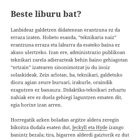
Beste liburu bat?
Lanbideaz galdetzen didatenean erantzuna ez da
erraza izaten. Hobeto esanda, “teknikaria naiz”
erantzuna erraza eta laburra da esateko baina ez
akaso ulertzeko. Izan ere, administrazio publikoan
teknikari zarela adierazteak behin baino gehiagotan
“ertzain” izatearen sinonimotzat ju du inoiz
solaskideak. Zein arlotan, ba, teknikari, galdetuko
diozu agian zeure buruari, irakurle, oraindik
ezagutzen ez banauzu. Didaktika-teknikari zehaztu
nahiak ere ez duela gehiegi laguntzen ematen dit,
egia horixe izan arren.
Horregatik azken boladan argitze aldera zeregin
bikoitza dudala esaten dut,
Jeckyll eta Hyde
izango
banintz bezala; tira, bigarren alderdi gaiztorik ez dut