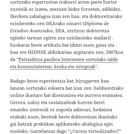
sortutako esparruetan irakurri arren parte hartze
zuzenik ez izatea, mezuen bidez foroetan, adibidez.
Ikerketa zabalagoa izan zen hau, eta doktoretzarako
ezinbesteko zen DEArako oinarri (
Diploma de
Estudios Avanzados
, DEA, zeritzon doktoretza
egiteko tartean egiten zen ezinbesteko mailari) .
Euskaraz beste artikulu bat idatzi nuen gaiaz eta
hau ere HIZPIDE aldizkarian argitaratu zen; 2007koa
da “
Partaidetza pasiboa Interneten sortutako talde
eta komunitateetan: kezka eta oztopoak
“.
Badago beste esperientzia bat; hirugarren hau
lanean sortutako eskaera bat izan zen: helduentzako
online ikastaro bat diseinatzea eta aurrera eramatea.
Gerora, nahiz eta sustatzaileak horren berri
emateko interesik ez zegoela adierazi, hedatzea
erabaki nuen, besteak beste doktoretzan ikasitako
gai batzuk praktikan aplikatzeko ahalegina egin
nuelako. Gaztelaniaz dago
“¿Cursos virtualizados?”