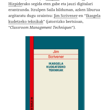
Hizpide
rako segida eten gabe eta jauzi digitalari
erantzunda. Itzulpen Saila bilduman, azken liburua
argitaratu dugu oraintsu:
Jim Scrivener
-en “
Ikasgela
kudetzeko teknikak
” (jatorrizko bertsioan,
“
Classroom Management Techniques
“).