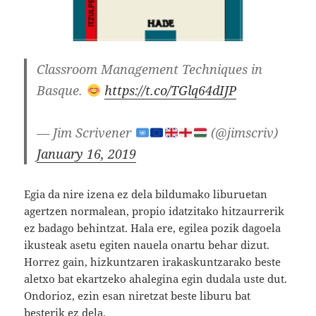
Classroom Management Techniques in
Basque.
https://t.co/TGlq64dIJP
— Jim Scrivener
(@jimscriv)
January 16, 2019
Egia da nire izena ez dela bildumako liburuetan
agertzen normalean, propio idatzitako hitzaurrerik
ez badago behintzat. Hala ere, egilea pozik dagoela
ikusteak asetu egiten nauela onartu behar dizut.
Horrez gain, hizkuntzaren irakaskuntzarako beste
aletxo bat ekartzeko ahalegina egin dudala uste dut.
Ondorioz, ezin esan niretzat beste liburu bat
besterik ez dela.