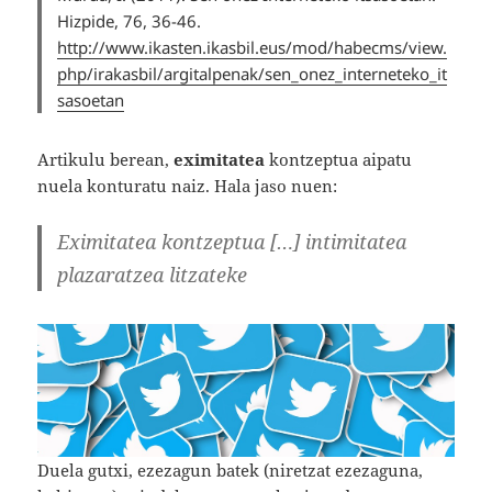
Hizpide, 76,
36-46.
h
ttp://www.ikasten.ikasbil.eus/mod/habecms/view.
php/irakasbil/argitalpenak/sen_onez_interneteko_it
sasoetan
Artikulu berean,
eximitatea
kontzeptua aipatu
nuela konturatu naiz. Hala jaso nuen:
Eximitatea kontzeptua […] intimitatea
plazaratzea litzateke
Duela gutxi, ezezagun batek (niretzat ezezaguna,