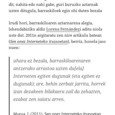
dit, nahita edo nahi gabe, guri buruzko aztarnak
uzten ditugula, barraskiloek egin ohi duten bezala
Irudi hori, barraskiloaren aztarnarena alegia,
lehendabiziko aldiz
Lorena Fernández
i aditu niola
uste dut. 2011n argitaratu zen nire artikulu batean
(
Sen onez Interneteko itsasoetan
), berriz, honela jaso
nuen:
uhara ez bezala, barraskiloarenaren
antzerako arrastoa uzten du[ela]
Interneten egiten dugunak (eta egiten ez
dugunak); are, behin zerbait jarrita, horrek
izan dezakeen bilakaera zail da zehazten,
ezabat zen saiatu arren.
Murua, I. (2011). Sen onez Interneteko itsasoetan.