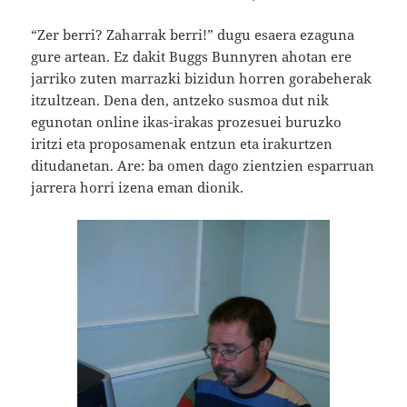
“Zer berri? Zaharrak berri!” dugu esaera ezaguna
gure artean. Ez dakit Buggs Bunnyren ahotan ere
jarriko zuten marrazki bizidun horren gorabeherak
itzultzean. Dena den, antzeko susmoa dut nik
egunotan online ikas-irakas prozesuei buruzko
iritzi eta proposamenak entzun eta irakurtzen
ditudanetan. Are: ba omen dago zientzien esparruan
jarrera horri izena eman dionik.