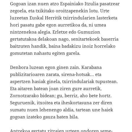
Gogoan izan nuen atzo Espainiako Itzulia pasatzear
zegoela, eta txikitako oroitzapenekin lotu. Urte
luzeetan Euskal Herritik txirrindularien lasterketa
hori pasatu gabe egon aurretikoa da, ni umea
nintzenekoa alegia. Erletxe edo Gumuzion
gertatutakoa delakoan nago, senitartekoek baserria
baitzuten handik, baina badakizu inoiz horrelako
gomutetan nahastu egiten garela.
Denbora luzean egon ginen zain. Karabana
publizitarioaren zarata, sirena-hotsak… eta
aspertzen hasiak ginela, txirrindulariak tupustean.
Eta aitaren batean joan ziren gure aurretik,
Zornotzarako bidean; gu, berriz, aho bete hortz.
Seguruenik, itxoitea eta iheskortasuna zer diren
sumatu nuen lehenengo aldia, tartean une haiek
gogoan izateko gauza baten bila.
Antzekoa gertatu zitzaien urteen ondoren seme-