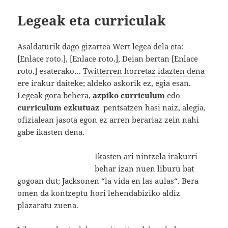
Legeak eta curriculak
Asaldaturik dago gizartea Wert legea dela eta:
[Enlace roto.], [Enlace roto.], Deian bertan [Enlace
roto.] esaterako…
Twitterren horretaz idazten dena
ere irakur daiteke; aldeko askorik ez, egia esan.
Legeak gora behera,
azpiko curriculum
edo
curriculum ezkutuaz
pentsatzen hasi naiz, alegia,
ofizialean jasota egon ez arren berariaz zein nahi
gabe ikasten dena.
Ikasten ari nintzela irakurri
behar izan nuen liburu bat
gogoan dut;
Jacksonen “la vida en las aulas
“. Bera
omen da kontzeptu hori lehendabiziko aldiz
plazaratu zuena.