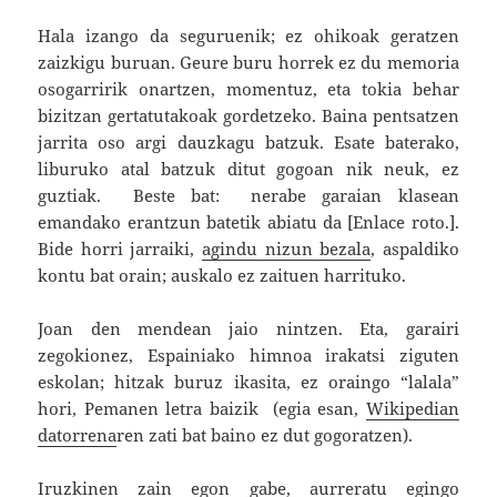
Hala izango da seguruenik; ez ohikoak geratzen
zaizkigu buruan. Geure buru horrek ez du memoria
osogarririk onartzen, momentuz, eta tokia behar
bizitzan gertatutakoak gordetzeko. Baina pentsatzen
jarrita oso argi dauzkagu batzuk. Esate baterako,
liburuko atal batzuk ditut gogoan nik neuk, ez
guztiak. Beste bat: nerabe garaian klasean
emandako erantzun batetik abiatu da [Enlace roto.].
Bide horri jarraiki,
agindu nizun bezala
, aspaldiko
kontu bat orain; auskalo ez zaituen harrituko.
Joan den mendean jaio nintzen. Eta, garairi
zegokionez, Espainiako himnoa irakatsi ziguten
eskolan; hitzak buruz ikasita, ez oraingo “lalala”
hori, Pemanen letra baizik (egia esan,
Wikipedian
datorrena
ren zati bat baino ez dut gogoratzen).
Iruzkinen zain egon gabe, aurreratu egingo