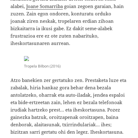
alabei,
Joane Somarriba
goian zegoen garaian, hain
zuzen. Zain egon ondoren, konturatu orduko
joanak ziren neskak, tropelaren erdian zihoan
bizkaitarra ia ikusi gabe. Ez dakit seme-alabek
frustrazioa ere ez ote zuten nabarituko,
iheskortasunaren aurrean.
Tropela Bilbon (2016)
Atzo banekien zer gertatuko zen. Prestaketa luze eta
zabalak, hiria hankaz gora behar dena bezala
antolatzeko, oharrak eta auto-iladak, jendea espaloi
eta bide-ertzeetan zain, lehen ez bezala telefonoak
irudiak hartzeko prest… eta iheskortasuna. Pozez
gainezka batzuk, oroitzapenak oroitzapen, baina
denborak, alaitasunak, txirrindulariak… ihes;
bizitzan sarri gertatu ohi den legez. Iheskortasuna.