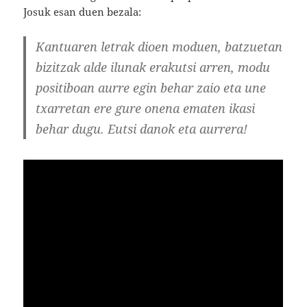
Josuk esan duen bezala:
Kantuaren letrak dioen moduen, batzuetan
bizitzak alde ilunak erakutsi arren, modu
positiboan aurre egin behar zaio eta une
txarretan ere gure onena ematen ikasi
behar dugu. Eutsi danok eta aurrera!