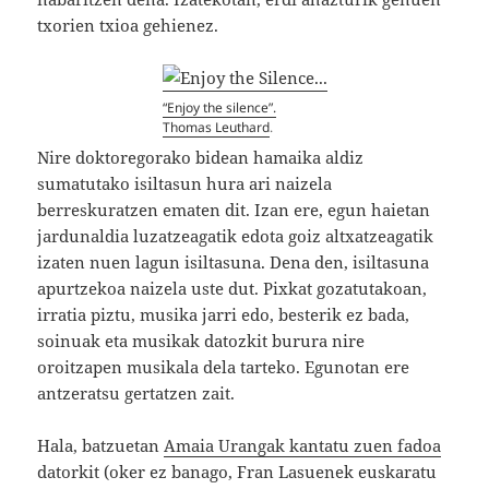
txorien txioa gehienez.
“Enjoy the silence”.
Thomas Leuthard
.
Nire doktoregorako bidean hamaika aldiz
sumatutako isiltasun hura ari naizela
berreskuratzen ematen dit. Izan ere, egun haietan
jardunaldia luzatzeagatik edota goiz altxatzeagatik
izaten nuen lagun isiltasuna. Dena den, isiltasuna
apurtzekoa naizela uste dut. Pixkat gozatutakoan,
irratia piztu, musika jarri edo, besterik ez bada,
soinuak eta musikak datozkit burura nire
oroitzapen musikala dela tarteko. Egunotan ere
antzeratsu gertatzen zait.
Hala, batzuetan
Amaia Urangak kantatu zuen fadoa
datorkit (oker ez banago, Fran Lasuenek euskaratu