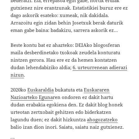
bederatzi. Eta, errepasoa egin gabe, hortik erdiak
gutxienez nire erantzunak. Estatistikiei buruz ere ez
dago askorik esateko: xumeak, nik dakidala.
Arrazoitu egin zidan behin Josetxuk berak daturik
eman gabe baina: badakizu, sarrera askorik ez…
Beste kontu bat ez ahazteko: DEIAko blogosferan
maila desberdinetako txokoak zeudela konturatu
nintzen gerora. Hau ere ez da hemen kontatzen
dudan lehendabiziko aldia;
6. urteurrenean adierazi
nizun
.
2020ko
Euskaraldia
bukatuta eta
Euskararen
Nazioarteko Eguna
ren ondoren ez dakit hartu
dudan erabakia egokiena den. Ez dakit blog honek
urteotan zertxobait gehitzen edo biderkatzen
lagundu duen; ez dakit hizkuntza
ahogozatzeko
balio izan dion inori. Saiatu, saiatu naiz gutxienez.