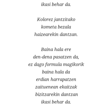
ikasi behar da.
Kolorez jantzitako
kometa bezala
haizearekin dantzan.
Baina hala ere
den-dena pasatzen da,
ez dago formula magikorik
baina hala da
erdian harrapatzen
zaituenean ekaitzak
bizitzarekin dantzan
ikasi behar da.