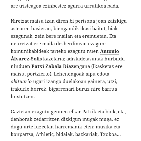
are tristeagoa ezinbestez agurra urrutikoa bada.
Niretzat maisu izan diren bi pertsona joan zaizkigu
astearen hasieran, biengandik ikasi baitut; biak
ezagunak, zein bere mailan eta eremuetan. Eta
neuretzat ere maila desberdinean ezagun:
komunikabideak tarteko ezagutu nuen
Antonio
Álvarez-Solís
kazetaria; adiskidetasunak hurbildu
ninduen
Patxi Zabala Díaz
engana (ikasketaz ere
maisu, portzierto). Lehenengoak aipu edota
obituario
ugari izango duelakoan gainera, utzi,
irakurle horrek, bigarrenari buruz nire barrua
hustutzen.
Gaztetan ezagutu genuen elkar Patxik eta biok, eta,
denborak zedarritzen dizkigun mugak muga, ez
dugu urte luzeetan harremanik eten: musika eta
konpartsa, Athletic, bidaiak, bazkariak, Txokoa…