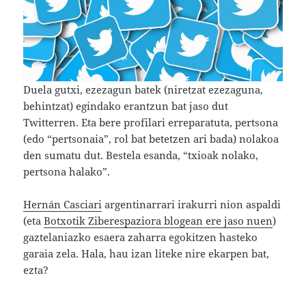
Duela gutxi, ezezagun batek (niretzat ezezaguna,
behintzat) egindako erantzun bat jaso dut
Twitterren. Eta bere profilari erreparatuta, pertsona
(edo “pertsonaia”, rol bat betetzen ari bada) nolakoa
den sumatu dut. Bestela esanda, “txioak nolako,
pertsona halako”.
Hernán Casciari
argentinarrari irakurri nion aspaldi
(eta
Botxotik Ziberespaziora blogean ere jaso nuen
)
gaztelaniazko esaera zaharra egokitzen hasteko
garaia zela. Hala, hau izan liteke nire ekarpen bat,
ezta?