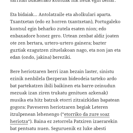
Eta bidaiak… Antolatzaile eta aholkulari aparta.
Txantxetan (edo ez horren txantxetan), Portugaleko
kontsul egin beharko zutela esaten nion; edo
enbaxadore honez gero. Urtean zenbat aldiz joaten
ote zen bertara, urtero-urtero gainera; bazter
guztiak ezagutzen zituelakoan nago, eta non jan eta
edan (ondo, jakina) bereziki.
Bere heriotzaren berri izan bezain laster, sinistu
ezinik nenbilela (bezperan bideodeia tarteko ardo
bat partekatzen ibili baikinen eta barre-zeinudun
mezuak izan ziren trukatu genituen azkenak)
musika eta hitz batzuk etorri zitzaizkidan bapatean
gogora: Paveseren heriotzaren begiak Leteren
itzulpenean lehenengo (“
etorriko da zure soaz
heriotza
“). Baina ez zetorrela Patxiren izaerarekin
bat pentsatu nuen. Seguruenik ez luke abesti