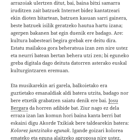
arrazoiak ulertzen ditut, bai, baina bitxi samarra
iruditzen zait batzuek Internet bidez kantatzeari
ekin dioten bitartean, batzuen kasuan sarri gainera,
beste batzuek isilik geratzeko hautua hartu izana;
agerpen bakanen bat egin duenik ere badago. Are:
kultura babesteari begira grebak ere deitu dira.
Estatu mailakoa gora beheratsua izan zen nire ustez
eta neurri batean bertan behera utzi zen; bi eguneko
greba digitala dago deituta datorren asterako euskal
kulturgintzaren eremuan.
Eta musikarekin ari garela, balkoietako era
guztietako emanaldiak aldi batera utzita, badago nor
bere etxetik grabatzen saiatu denik ere bai.
Josu
Bergara
da horren adibide bat. Ziur nago ez dela
erraza izan lan komun hori baina kanta berri bat
eskaini digu Akorde Txikiak bere taldearekin batera:
Kolorez jantzitako egunak
. Igande goizari kolorea
emateko eta eguna alaitzeko aproposa nire ustez.