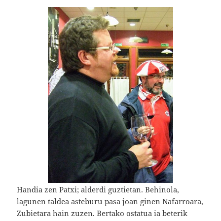
Handia zen Patxi; alderdi guztietan. Behinola,
lagunen taldea asteburu pasa joan ginen Nafarroara,
Zubietara hain zuzen. Bertako ostatua ia beterik