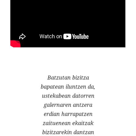
Batzutan bizitza
bapatean iluntzen da,
ustekabean datorren
galernaren antzera
erdian harrapatzen
zaituenean ekaitzak
bizitzarekin dantzan