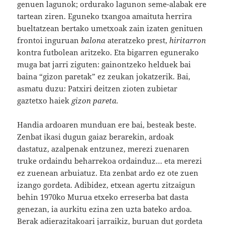
genuen lagunok; ordurako lagunon seme-alabak ere
tartean ziren. Eguneko txangoa amaituta herrira
bueltatzean bertako umetxoak zain izaten genituen
frontoi inguruan
balona
ateratzeko prest,
hiritarron
kontra futbolean aritzeko. Eta bigarren egunerako
muga bat jarri ziguten: gainontzeko helduek bai
baina “gizon paretak” ez zeukan jokatzerik. Bai,
asmatu duzu: Patxiri deitzen zioten zubietar
gaztetxo haiek
gizon pareta.
Handia ardoaren munduan ere bai, besteak beste.
Zenbat ikasi dugun gaiaz berarekin, ardoak
dastatuz, azalpenak entzunez, merezi zuenaren
truke ordaindu beharrekoa ordainduz… eta merezi
ez zuenean arbuiatuz. Eta zenbat ardo ez ote zuen
izango gordeta. Adibidez, etxean agertu zitzaigun
behin 1970ko Murua etxeko erreserba bat dasta
genezan, ia aurkitu ezina zen uzta bateko ardoa.
Berak adierazitakoari jarraikiz, buruan dut gordeta