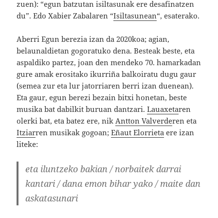
zuen): “egun batzutan isiltasunak ere desafinatzen
du”. Edo Xabier Zabalaren “
Isiltasunean
“, esaterako.
Aberri Egun berezia izan da 2020koa; agian,
belaunaldietan gogoratuko dena. Besteak beste, eta
aspaldiko partez, joan den mendeko 70. hamarkadan
gure amak erositako ikurriña balkoiratu dugu gaur
(semea zur eta lur jatorriaren berri izan duenean).
Eta gaur, egun berezi bezain bitxi honetan, beste
musika bat dabilkit buruan dantzari.
Lauaxeta
ren
olerki bat, eta batez ere, nik
Antton Valverde
ren eta
Itziar
ren musikak gogoan;
Eñaut Elorrieta
ere izan
liteke:
eta iluntzeko bakian / norbaitek darrai
kantari / dana emon bihar yako / maite dan
askatasunari