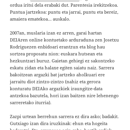
ordua iritsi dela erabaki dut. Parentesia irekitzekoa.
Puntua jartzekoa: puntu eta jarrai, puntu eta bereiz,
amaiera ematekoa… auskalo.
2007an, muslaria izan ez arren, garai hartan
DEIAren online kontuetako arduraduna zen Josetxu
Rodriguezen enbidoari erantzun eta blog hau
sortzea proposatu nion: euskara hutsean eta
hezkuntzari buruz. Gaietan gehiegi ez sakontzeko
eskatu zidan eta halaxe egiten saiatu naiz. Sarrera
bakoitzean argazki bat jartzeko aholkuari ere
jarraitu diot zintzo-zintzo (nahiz eta gerora
konturatu DEIAko argazkiek iraungitze-data
antzekoa bazutela, hori izan baitzen nire lehenengo
sarreretako iturria).
Zazpi urtean berrehun sarrera ez dira asko; badakit.
Gutxiago izan dira iruzkinak: ehun eta hogeita