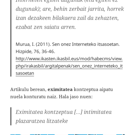
dugunak); are, behin zerbait jarrita, horrek
izan dezakeen bilakaera zail da zehazten,
ezabat zen saiatu arren.
Murua, I. (2011). Sen onez Interneteko itsasoetan.
Hizpide, 76,
36-46.
h
ttp://www.ikasten.ikasbil.eus/mod/habecms/view.
php/irakasbil/argitalpenak/sen_onez_interneteko_it
sasoetan
Artikulu berean,
eximitatea
kontzeptua aipatu
nuela konturatu naiz. Hala jaso nuen:
Eximitatea kontzeptua […] intimitatea
plazaratzea litzateke