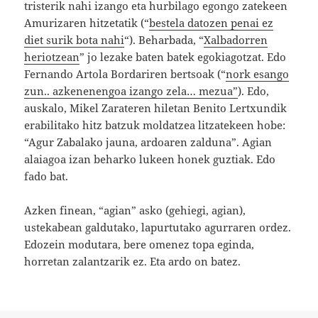
tristerik nahi izango eta hurbilago egongo zatekeen
Amurizaren hitzetatik (“
bestela datozen penai ez
diet surik bota nahi
“). Beharbada, “
Xalbadorren
heriotzean
” jo lezake baten batek egokiagotzat. Edo
Fernando Artola Bordariren bertsoak (“
nork esango
zun.. azkenenengoa izango zela… mezua”
). Edo,
auskalo, Mikel Zarateren hiletan Benito Lertxundik
erabilitako hitz batzuk moldatzea litzatekeen hobe:
“Agur Zabalako jauna, ardoaren zalduna”. Agian
alaiagoa izan beharko lukeen honek guztiak. Edo
fado bat.
Azken finean, “agian” asko (gehiegi, agian),
ustekabean galdutako, lapurtutako agurraren ordez.
Edozein modutara, bere omenez topa eginda,
horretan zalantzarik ez. Eta ardo on batez.