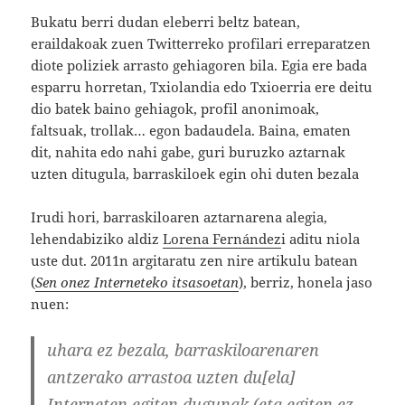
Bukatu berri dudan eleberri beltz batean,
eraildakoak zuen Twitterreko profilari erreparatzen
diote poliziek arrasto gehiagoren bila. Egia ere bada
esparru horretan, Txiolandia edo Txioerria ere deitu
dio batek baino gehiagok, profil anonimoak,
faltsuak, trollak… egon badaudela. Baina, ematen
dit, nahita edo nahi gabe, guri buruzko aztarnak
uzten ditugula, barraskiloek egin ohi duten bezala
Irudi hori, barraskiloaren aztarnarena alegia,
lehendabiziko aldiz
Lorena Fernández
i aditu niola
uste dut. 2011n argitaratu zen nire artikulu batean
(
Sen onez Interneteko itsasoetan
), berriz, honela jaso
nuen:
uhara ez bezala, barraskiloarenaren
antzerako arrastoa uzten du[ela]
Interneten egiten dugunak (eta egiten ez