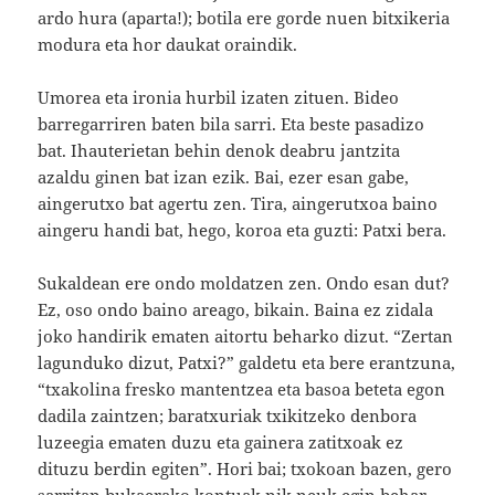
ardo hura (aparta!); botila ere gorde nuen bitxikeria
modura eta hor daukat oraindik.
Umorea eta ironia hurbil izaten zituen. Bideo
barregarriren baten bila sarri. Eta beste pasadizo
bat. Ihauterietan behin denok deabru jantzita
azaldu ginen bat izan ezik. Bai, ezer esan gabe,
aingerutxo bat agertu zen. Tira, aingerutxoa baino
aingeru handi bat, hego, koroa eta guzti: Patxi bera.
Sukaldean ere ondo moldatzen zen. Ondo esan dut?
Ez, oso ondo baino areago, bikain. Baina ez zidala
joko handirik ematen aitortu beharko dizut. “Zertan
lagunduko dizut, Patxi?” galdetu eta bere erantzuna,
“txakolina fresko mantentzea eta basoa beteta egon
dadila zaintzen; baratxuriak txikitzeko denbora
luzeegia ematen duzu eta gainera zatitxoak ez
dituzu berdin egiten”. Hori bai; txokoan bazen, gero
sarritan bukaerako kontuak nik neuk egin behar.