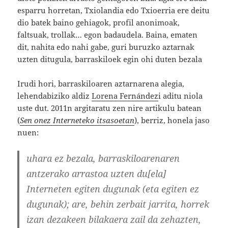
esparru horretan, Txiolandia edo Txioerria ere deitu
dio batek baino gehiagok, profil anonimoak,
faltsuak, trollak… egon badaudela. Baina, ematen
dit, nahita edo nahi gabe, guri buruzko aztarnak
uzten ditugula, barraskiloek egin ohi duten bezala
Irudi hori, barraskiloaren aztarnarena alegia,
lehendabiziko aldiz
Lorena Fernández
i aditu niola
uste dut. 2011n argitaratu zen nire artikulu batean
(
Sen onez Interneteko itsasoetan
), berriz, honela jaso
nuen:
uhara ez bezala, barraskiloarenaren
antzerako arrastoa uzten du[ela]
Interneten egiten dugunak (eta egiten ez
dugunak); are, behin zerbait jarrita, horrek
izan dezakeen bilakaera zail da zehazten,