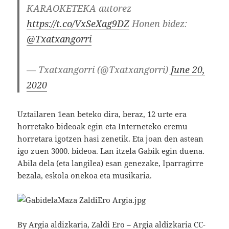
KARAOKETEKA autorez
https://t.co/VxSeXag9DZ
Honen bidez:
@Txatxangorri
— Txatxangorri (@Txatxangorri)
June 20,
2020
Uztailaren 1ean beteko dira, beraz, 12 urte era
horretako bideoak egin eta Interneteko eremu
horretara igotzen hasi zenetik. Eta joan den astean
igo zuen 3000. bideoa. Lan itzela Gabik egin duena.
Abila dela (eta langilea) esan genezake, Iparragirre
bezala, eskola onekoa eta musikaria.
By Argia aldizkaria, Zaldi Ero – Argia aldizkaria CC-