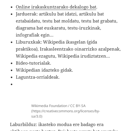
Online irakaskuntzarako dekalogo bat
.
Jarduerak: artikulu bat idatzi, artikulu bat
eztabaidatu, testu bat moldatu, testu bat grabatu,
diagrama bat euskaratu, testu-iruzkinak,
infografiak egin…
Liburuxkak: Wikipedia ikasgelan (gida
praktikoa), Irakasleentzako oinarrizko azalpenak,
Wikipedia ezagutu, Wikipedia irudiztatzen…
Bideo-tutorialak.
Wikipedian idazteko gidak.
Laguntza-orrialdeak.
Wikimedia Foundation / CC BY-SA
(https://creativecommons.org/licenses/by-
sa/3.0)
Laburbilduz: ikasteko modua ere badago era