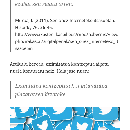
ezabat zen saiatu arren.
Murua, I. (2011). Sen onez Interneteko itsasoetan.
Hizpide, 76,
36-46.
h
ttp://www.ikasten.ikasbil.eus/mod/habecms/view.
php/irakasbil/argitalpenak/sen_onez_interneteko_it
sasoetan
Artikulu berean,
eximitatea
kontzeptua aipatu
nuela konturatu naiz. Hala jaso nuen:
Eximitatea kontzeptua […] intimitatea
plazaratzea litzateke