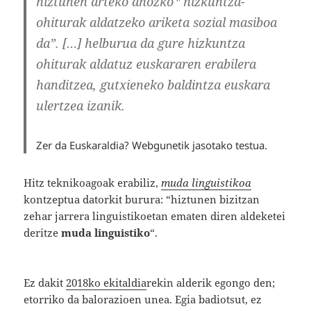
hiztunen arteko ahozko* hizkuntza-
ohiturak aldatzeko ariketa sozial masiboa
da”. […]
helburua da gure hizkuntza
ohiturak aldatuz euskararen erabilera
handitzea, gutxieneko baldintza euskara
ulertzea izanik.
Zer da Euskaraldia? Webgunetik jasotako testua.
Hitz teknikoagoak erabiliz,
muda linguistikoa
kontzeptua datorkit burura: “hiztunen bizitzan
zehar jarrera linguistikoetan ematen diren aldeketei
deritze
muda linguistiko
“.
Ez dakit
2018ko ekitaldia
rekin alderik egongo den;
etorriko da balorazioen unea. Egia badiotsut, ez