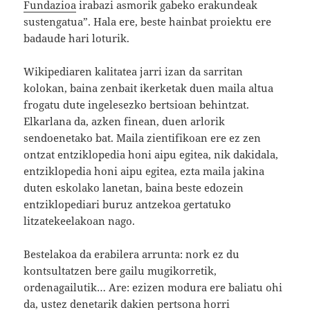
Fundazioa
irabazi asmorik gabeko erakundeak
sustengatua”. Hala ere, beste hainbat proiektu ere
badaude hari loturik.
Wikipediaren kalitatea jarri izan da sarritan
kolokan, baina zenbait ikerketak duen maila altua
frogatu dute ingelesezko bertsioan behintzat.
Elkarlana da, azken finean, duen arlorik
sendoenetako bat. Maila zientifikoan ere ez zen
ontzat entziklopedia honi aipu egitea, nik dakidala,
entziklopedia honi aipu egitea, ezta maila jakina
duten eskolako lanetan, baina beste edozein
entziklopediari buruz antzekoa gertatuko
litzatekeelakoan nago.
Bestelakoa da erabilera arrunta: nork ez du
kontsultatzen bere gailu mugikorretik,
ordenagailutik… Are: ezizen modura ere baliatu ohi
da, ustez denetarik dakien pertsona horri