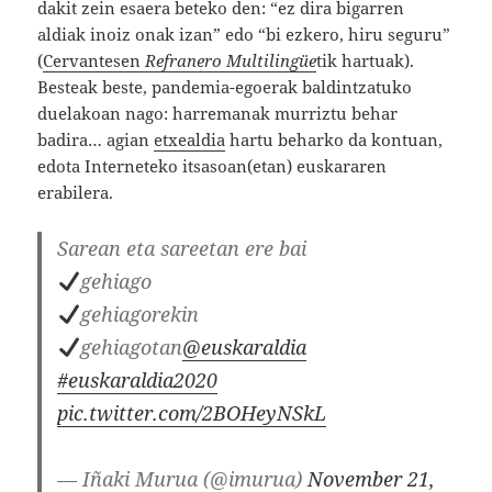
dakit zein esaera beteko den: “ez dira bigarren
aldiak inoiz onak izan” edo “bi ezkero, hiru seguru”
(
Cervantesen
Refranero Multilingüe
tik hartuak).
Besteak beste, pandemia-egoerak baldintzatuko
duelakoan nago: harremanak murriztu behar
badira… agian
etxealdia
hartu beharko da kontuan,
edota Interneteko itsasoan(etan) euskararen
erabilera.
Sarean eta sareetan ere bai
gehiago
gehiagorekin
gehiagotan
@euskaraldia
#euskaraldia2020
pic.twitter.com/2BOHeyNSkL
— Iñaki Murua (@imurua)
November 21,