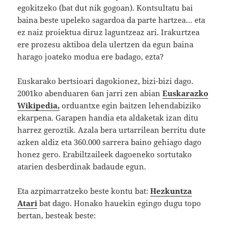
egokitzeko (bat dut nik gogoan). Kontsultatu bai
baina beste upeleko sagardoa da parte hartzea… eta
ez naiz proiektua diruz laguntzeaz ari. Irakurtzea
ere prozesu aktiboa dela ulertzen da egun baina
harago joateko modua ere badago, ezta?
Euskarako bertsioari dagokionez, bizi-bizi dago.
2001ko abenduaren 6an jarri zen abian
Euskarazko
Wikipedia,
orduantxe egin baitzen lehendabiziko
ekarpena. Garapen handia eta aldaketak izan ditu
harrez geroztik. Azala bera urtarrilean berritu dute
azken aldiz eta 360.000 sarrera baino gehiago dago
honez gero. Erabiltzaileek dagoeneko sortutako
atarien desberdinak badaude egun.
Eta azpimarratzeko beste kontu bat:
Hezkuntza
Atari
bat dago. Honako hauekin egingo dugu topo
bertan, besteak beste: