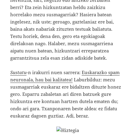
herentzia, sari, negozio edo antzeko zerbaiten
berri? Eta zein hizkuntzatan heldu zaizkizu
horrelako mezu susmagarriak? Hasiera batean
ingelesez, nik uste; geroago, gaztelaniaz ere bai,
baina akats nabariak zituzten testuak baliatuta.
Testu horiek, dena den, gero eta egokiagoak
direlakoan nago. Halaber, mezu susmagarriena
aipatu nuen batean, hizkuntzari erreparatzea
garrantzitsua zela esan zidan adiskide batek.
Sustatu
-n irakurri nuen sarrera:
Euskarazko spam
neuronala, hau bai kalitatea!
Laburbilduz: mezu
susmagarriak euskaraz ere bidaltzen dituzte honez
gero. Esparru zabaletan ari diren batzuek gure
hizkuntza ere kontuan hartzen dutela ematen du;
ondo ari gara. Txanponaren beste aldea: ez fidatu
euskaraz dagoen guztiaz. Adi, beraz.