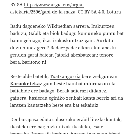
BY-SA
https://www.argia.eus/argia-
astekaria/2596/gabi-de-la-maza
,
CC BY-SA 4.0
,
Lotura
Badu dagoeneko
Wikipedian sarrera
. Irakurtzen
baduzu, Gabik eta biok badugu komuneko puntu bat
baino gehiago, ikas-irakaskuntzaz gain. Aurkitu
duzu honez gero? Badaezpada: elkarrekin abestu
genuen garai batean Jatorki abesbatzean; tenore
bera, baritono ni.
Beste alde batetik,
Txatxangorria
bere webgunean
Karaoketeka
z gain beste hainbat informazio eta
baliabide ere badago. Berak adierazi didanez,
gainera, hasieran eginiko zenbait kanta berriz ari da
lantzen kantatzeko beste era bat eskainiz.
Denborapasa edota solaserako erabil litezke kantak,
ikasteko ere bai; hizkuntzak ikasteko, esate
baterako. Interesik baduzu, horren inguruan idatzi