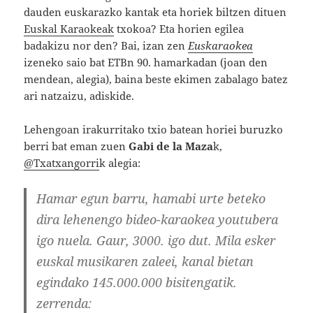
dauden euskarazko kantak eta horiek biltzen dituen
Euskal Karaokeak
txokoa? Eta horien egilea
badakizu nor den? Bai, izan zen
Euskaraokea
izeneko saio bat ETBn 90. hamarkadan (joan den
mendean, alegia), baina beste ekimen zabalago batez
ari natzaizu, adiskide.
Lehengoan irakurritako txio batean horiei buruzko
berri bat eman zuen
Gabi de la Maza
k,
@Txatxangorri
k alegia:
Hamar egun barru, hamabi urte beteko
dira lehenengo bideo-karaokea youtubera
igo nuela. Gaur, 3000. igo dut. Mila esker
euskal musikaren zaleei, kanal bietan
egindako 145.000.000 bisitengatik.
zerrenda: