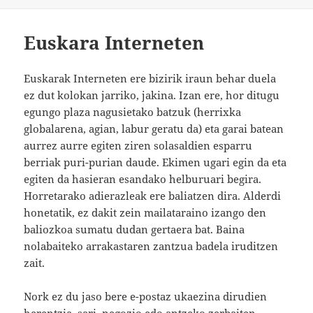
Euskara Interneten
Euskarak Interneten ere bizirik iraun behar duela
ez dut kolokan jarriko, jakina. Izan ere, hor ditugu
egungo plaza nagusietako batzuk (herrixka
globalarena, agian, labur geratu da) eta garai batean
aurrez aurre egiten ziren solasaldien esparru
berriak puri-purian daude. Ekimen ugari egin da eta
egiten da hasieran esandako helburuari begira.
Horretarako adierazleak ere baliatzen dira. Alderdi
honetatik, ez dakit zein mailataraino izango den
baliozkoa sumatu dudan gertaera bat. Baina
nolabaiteko arrakastaren zantzua badela iruditzen
zait.
Nork ez du jaso bere e-postaz ukaezina dirudien