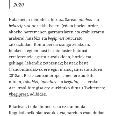
2020
Halakoetan nenbilela, hortaz, Sarean
ahobizi
eta
belarriprest
horiekin batera (edota horien ordez,
ahozko harremanen garrantziaren eta erabileraren
arabera)
hatzbizi
eta
begiprest
bururatu
zitzaizkidan. Kontu berria izango zelakoan,
bilaketak egiten hasi bezain laster hainbat
erreferentzia agertu zitzaizkidan, horiek eta
gehiago, lehendik zetozenak; besteak beste,
@andonimalax
-ek ere egin mahaigaineratu zituen
2018an. Beste zenbait proposamen ere aurkitu
nituen,
eskubizi
,
lumalari
eta
begialai
, esaterako.
Are: traol-hitz gisa ere aurkituko dituzu Twitterren;
#begiprest
, adibidez.
Bitartean, txoko honetarako ez dut muda
linguistikorik planteatuko, eta, sarritan esan dudan