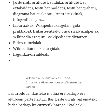
Jarduerak: artikulu bat idatzi, artikulu bat
eztabaidatu, testu bat moldatu, testu bat grabatu,
diagrama bat euskaratu, testu-iruzkinak,
infografiak egin…
Liburuxkak: Wikipedia ikasgelan (gida
praktikoa), Irakasleentzako oinarrizko azalpenak,
Wikipedia ezagutu, Wikipedia irudiztatzen…
Bideo-tutorialak.
Wikipedian idazteko gidak.
Laguntza-orrialdeak.
Wikimedia Foundation / CC BY-SA
(https://creativecommons.org/licenses/by-
sa/3.0)
Laburbilduz: ikasteko modua ere badago era
aktiboan parte hartuz. Bai; beste urrats bat emateko
bidea badago irakurtzetik harago, ikasleak