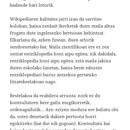
badaude hari loturik.
Wikipediaren kalitatea jarri izan da sarritan
kolokan, baina zenbait ikerketak duen maila altua
frogatu dute ingelesezko bertsioan behintzat.
Elkarlana da, azken finean, duen arlorik
sendoenetako bat. Maila zientifikoan ere ez zen
ontzat entziklopedia honi aipu egitea, nik dakidala,
entziklopedia honi aipu egitea, ezta maila jakina
duten eskolako lanetan, baina beste edozein
entziklopediari buruz antzekoa gertatuko
litzatekeelakoan nago.
Bestelakoa da erabilera arrunta: nork ez du
kontsultatzen bere gailu mugikorretik,
ordenagailutik… Are: ezizen modura ere baliatu ohi
da, ustez denetarik dakien pertsona horri
egokitzeko (bat dut nik gogoan). Kontsultatu bai