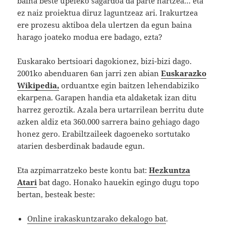
baina beste upeleko sagardoa da parte hartzea… eta
ez naiz proiektua diruz laguntzeaz ari. Irakurtzea
ere prozesu aktiboa dela ulertzen da egun baina
harago joateko modua ere badago, ezta?
Euskarako bertsioari dagokionez, bizi-bizi dago.
2001ko abenduaren 6an jarri zen abian
Euskarazko
Wikipedia,
orduantxe egin baitzen lehendabiziko
ekarpena. Garapen handia eta aldaketak izan ditu
harrez geroztik. Azala bera urtarrilean berritu dute
azken aldiz eta 360.000 sarrera baino gehiago dago
honez gero. Erabiltzaileek dagoeneko sortutako
atarien desberdinak badaude egun.
Eta azpimarratzeko beste kontu bat:
Hezkuntza
Atari
bat dago. Honako hauekin egingo dugu topo
bertan, besteak beste:
Online irakaskuntzarako dekalogo bat
.