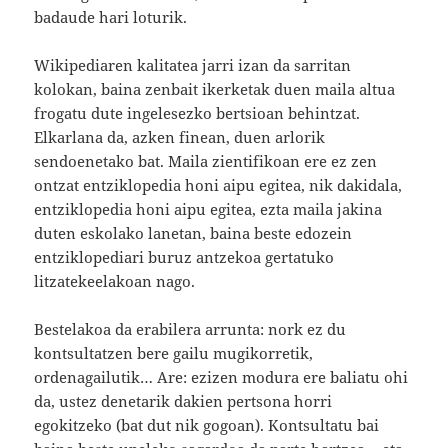
badaude hari loturik.
Wikipediaren kalitatea jarri izan da sarritan
kolokan, baina zenbait ikerketak duen maila altua
frogatu dute ingelesezko bertsioan behintzat.
Elkarlana da, azken finean, duen arlorik
sendoenetako bat. Maila zientifikoan ere ez zen
ontzat entziklopedia honi aipu egitea, nik dakidala,
entziklopedia honi aipu egitea, ezta maila jakina
duten eskolako lanetan, baina beste edozein
entziklopediari buruz antzekoa gertatuko
litzatekeelakoan nago.
Bestelakoa da erabilera arrunta: nork ez du
kontsultatzen bere gailu mugikorretik,
ordenagailutik… Are: ezizen modura ere baliatu ohi
da, ustez denetarik dakien pertsona horri
egokitzeko (bat dut nik gogoan). Kontsultatu bai