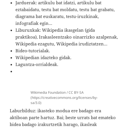
Jarduerak: artikulu bat idatzi, artikulu bat
eztabaidatu, testu bat moldatu, testu bat grabatu,
diagrama bat euskaratu, testu-iruzkinak,
infografiak egin…
Liburuxkak: Wikipedia ikasgelan (gida
praktikoa), Irakasleentzako oinarrizko azalpenak,
Wikipedia ezagutu, Wikipedia irudiztatzen…
Bideo-tutorialak.
Wikipedian idazteko gidak.
Laguntza-orrialdeak.
Wikimedia Foundation / CC BY-SA
(https://creativecommons.org/licenses/by-
sa/3.0)
Laburbilduz: ikasteko modua ere badago era
aktiboan parte hartuz. Bai; beste urrats bat emateko
bidea badago irakurtzetik harago, ikasleak