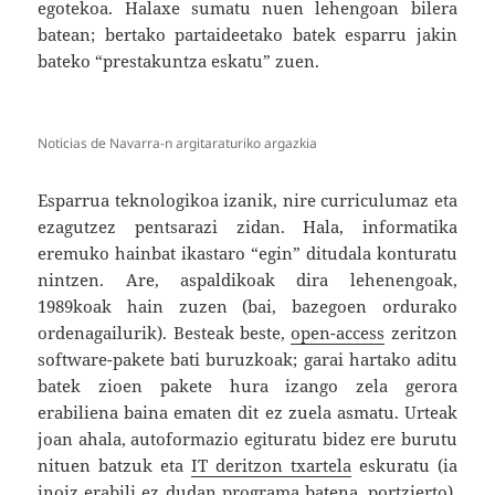
egotekoa. Halaxe sumatu nuen lehengoan bilera
batean; bertako partaideetako batek esparru jakin
bateko “prestakuntza eskatu” zuen.
Noticias de Navarra-n argitaraturiko argazkia
Esparrua teknologikoa izanik, nire curriculumaz eta
ezagutzez pentsarazi zidan. Hala, informatika
eremuko hainbat ikastaro “egin” ditudala konturatu
nintzen. Are, aspaldikoak dira lehenengoak,
1989koak hain zuzen (bai, bazegoen ordurako
ordenagailurik). Besteak beste,
open-access
zeritzon
software-pakete bati buruzkoak; garai hartako aditu
batek zioen pakete hura izango zela gerora
erabiliena baina ematen dit ez zuela asmatu. Urteak
joan ahala, autoformazio egituratu bidez ere burutu
nituen batzuk eta
IT deritzon txartela
eskuratu (ia
inoiz erabili ez dudan programa batena, portzierto).