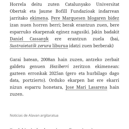
Horrela deitu zuten Catalunyako Universitat
Obertak eta Jaume Bofill Fundazioak indarrean
jarritako
ekimena
.
Pere Marquesen blogaren bidez
izan nuen horren berri; berak erantzun zuen, bere
esparruko ekarpenak eginez nagusiki. Jakin badakit
Daniel Cassanyk
ere erantzun zuela (bai,
Sustraietatik zerura
liburua
idatzi zuen berberak)
Garai batean, 2008an hain zuzen, antzeko zerbait
galdetu genuen
Heziberri
zeritzon ekimenean:
gazteen erronkak 2025an (gero eta hurbilago dago
data, portzierto). Orduko ekarpen bat ere ekarri
nizun esparru honetara,
Jose Mari Lasarena
hain
zuzen.
Noticias de Alavan argitaratua