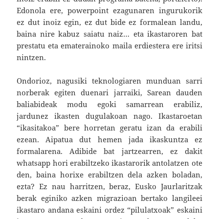
Edonola ere, powerpoint ezagunaren ingurukorik
ez dut inoiz egin, ez dut bide ez formalean landu,
baina nire kabuz saiatu naiz… eta ikastaroren bat
prestatu eta ematerainoko maila erdiestera ere iritsi
nintzen.
Ondorioz, nagusiki teknologiaren munduan sarri
norberak egiten duenari jarraiki, Sarean dauden
baliabideak modu egoki samarrean erabiliz,
jardunez ikasten dugulakoan nago. Ikastaroetan
“ikasitakoa” bere horretan geratu izan da erabili
ezean. Aipatua dut hemen jada ikaskuntza ez
formalarena. Adibide bat jartzearren, ez dakit
whatsapp hori erabiltzeko ikastarorik antolatzen ote
den, baina horixe erabiltzen dela azken boladan,
ezta? Ez nau harritzen, beraz, Eusko Jaurlaritzak
berak eginiko azken migrazioan bertako langileei
ikastaro andana eskaini ordez “pilulatxoak” eskaini