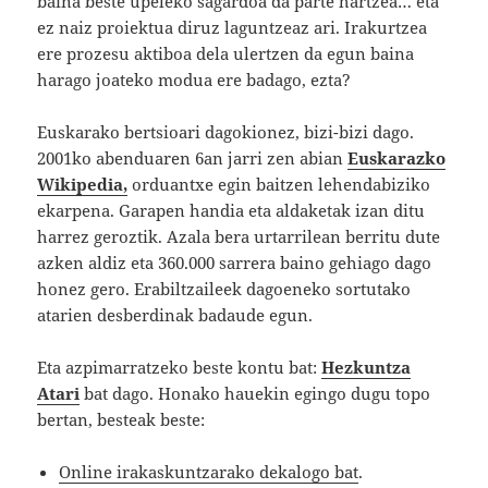
baina beste upeleko sagardoa da parte hartzea… eta
ez naiz proiektua diruz laguntzeaz ari. Irakurtzea
ere prozesu aktiboa dela ulertzen da egun baina
harago joateko modua ere badago, ezta?
Euskarako bertsioari dagokionez, bizi-bizi dago.
2001ko abenduaren 6an jarri zen abian
Euskarazko
Wikipedia,
orduantxe egin baitzen lehendabiziko
ekarpena. Garapen handia eta aldaketak izan ditu
harrez geroztik. Azala bera urtarrilean berritu dute
azken aldiz eta 360.000 sarrera baino gehiago dago
honez gero. Erabiltzaileek dagoeneko sortutako
atarien desberdinak badaude egun.
Eta azpimarratzeko beste kontu bat:
Hezkuntza
Atari
bat dago. Honako hauekin egingo dugu topo
bertan, besteak beste:
Online irakaskuntzarako dekalogo bat
.