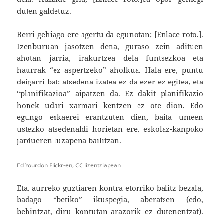
duten galdetuz.
Berri gehiago ere agertu da egunotan; [Enlace roto.].
Izenburuan jasotzen dena, guraso zein adituen
ahotan jarria, irakurtzea dela funtsezkoa eta
haurrak “ez aspertzeko” aholkua. Hala ere, puntu
deigarri bat: atsedena izatea ez da ezer ez egitea, eta
“planifikazioa” aipatzen da. Ez dakit planifikazio
honek udari xarmari kentzen ez ote dion. Edo
egungo eskaerei erantzuten dien, baita umeen
ustezko atsedenaldi horietan ere, eskolaz-kanpoko
jardueren luzapena bailitzan.
Ed Yourdon Flickr-en, CC lizentziapean
Eta, aurreko guztiaren kontra etorriko balitz bezala,
badago “betiko” ikuspegia, aberatsen (edo,
behintzat, diru kontutan arazorik ez dutenentzat).