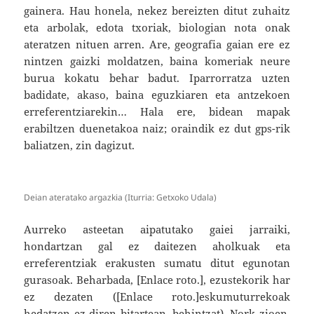
gainera. Hau honela, nekez bereizten ditut zuhaitz
eta arbolak, edota txoriak, biologian nota onak
ateratzen nituen arren. Are, geografia gaian ere ez
nintzen gaizki moldatzen, baina komeriak neure
burua kokatu behar badut. Iparrorratza uzten
badidate, akaso, baina eguzkiaren eta antzekoen
erreferentziarekin… Hala ere, bidean mapak
erabiltzen duenetakoa naiz; oraindik ez dut gps-rik
baliatzen, zin dagizut.
Deian ateratako argazkia (Iturria: Getxoko Udala)
Aurreko asteetan aipatutako gaiei jarraiki,
hondartzan gal ez daitezen aholkuak eta
erreferentziak erakusten sumatu ditut egunotan
gurasoak. Beharbada, [Enlace roto.], ezustekorik har
ez dezaten ([Enlace roto.]eskumuturrekoak
hedatzen ez diren bitartean, behintzat). Nork zioen,