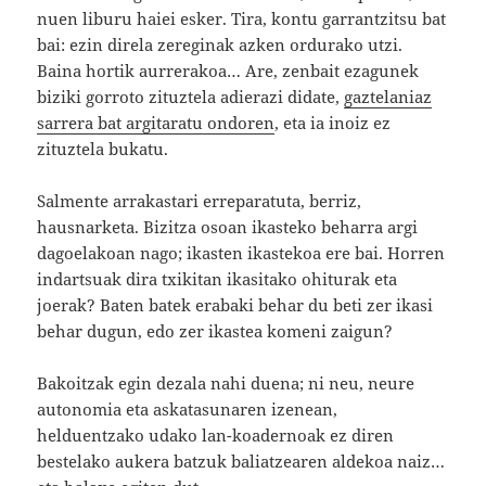
nuen liburu haiei esker. Tira, kontu garrantzitsu bat
bai: ezin direla zereginak azken ordurako utzi.
Baina hortik aurrerakoa… Are, zenbait ezagunek
biziki gorroto zituztela adierazi didate,
gaztelaniaz
sarrera bat argitaratu ondoren
, eta ia inoiz ez
zituztela bukatu.
Salmente arrakastari erreparatuta, berriz,
hausnarketa. Bizitza osoan ikasteko beharra argi
dagoelakoan nago; ikasten ikastekoa ere bai. Horren
indartsuak dira txikitan ikasitako ohiturak eta
joerak? Baten batek erabaki behar du beti zer ikasi
behar dugun, edo zer ikastea komeni zaigun?
Bakoitzak egin dezala nahi duena; ni neu, neure
autonomia eta askatasunaren izenean,
helduentzako udako lan-koadernoak ez diren
bestelako aukera batzuk baliatzearen aldekoa naiz…