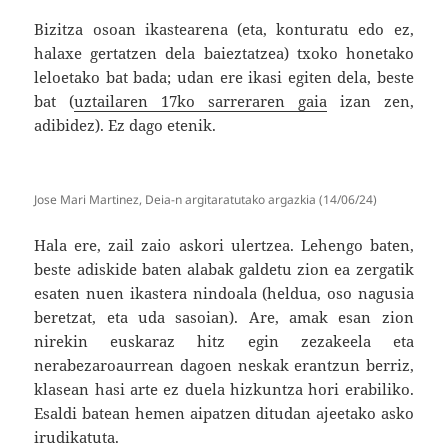
Bizitza osoan ikastearena (eta, konturatu edo ez,
halaxe gertatzen dela baieztatzea) txoko honetako
leloetako bat bada; udan ere ikasi egiten dela, beste
bat (
uztailaren 17ko sarreraren gaia
izan zen,
adibidez). Ez dago etenik.
Jose Mari Martinez, Deia-n argitaratutako argazkia (14/06/24)
Hala ere, zail zaio askori ulertzea. Lehengo baten,
beste adiskide baten alabak galdetu zion ea zergatik
esaten nuen ikastera nindoala (heldua, oso nagusia
beretzat, eta uda sasoian). Are, amak esan zion
nirekin euskaraz hitz egin zezakeela eta
nerabezaroaurrean dagoen neskak erantzun berriz,
klasean hasi arte ez duela hizkuntza hori erabiliko.
Esaldi batean hemen aipatzen ditudan ajeetako asko
irudikatuta.