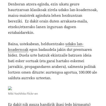
Denboran atzera eginda, ezin ukatu geure
haurtzaroan klasikoak zirela udako lan-koadernoak,
maisu-maistrek aginduta lehen hezkuntzan
bereziki. Ez dakit orain duten arrakasta-maila,
etxeko/etxerako lanen inguruan dagoen
eztabaidarekin.
Baina, ustekabean, helduentzako
udako lan-
koadernoak
egon badaudela jakin dut prentsaren
bidez. Duela urte batzuk ekintzaile batzuen ideia
bati esker sortuak (eta garai hartako eskemei
jarraikiz, propagandaren arabera), salmenta politak
lortzen omen dituzte: aurtengoa agortua, 100.000 ale
salduta aurreko urteetan.
Miki Yoshihito Flickr-en
Ez dakit nik gauza handirik ikasi (edo birpasatu)