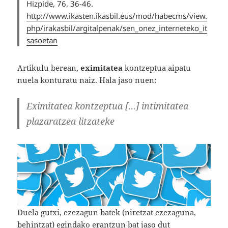
Hizpide, 76,
36-46.
h
ttp://www.ikasten.ikasbil.eus/mod/habecms/view.
php/irakasbil/argitalpenak/sen_onez_interneteko_it
sasoetan
Artikulu berean,
eximitatea
kontzeptua aipatu
nuela konturatu naiz. Hala jaso nuen:
Eximitatea kontzeptua […] intimitatea
plazaratzea litzateke
Duela gutxi, ezezagun batek (niretzat ezezaguna,
behintzat) egindako erantzun bat jaso dut