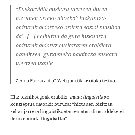
“
Euskaraldia euskara ulertzen duten
hiztunen arteko ahozko* hizkuntza-
ohiturak aldatzeko ariketa sozial masiboa
da”. […]
helburua da gure hizkuntza
ohiturak aldatuz euskararen erabilera
handitzea, gutxieneko baldintza euskara
ulertzea izanik.
Zer da Euskaraldia? Webgunetik jasotako testua.
Hitz teknikoagoak erabiliz,
muda linguistikoa
kontzeptua datorkit burura: “hiztunen bizitzan
zehar jarrera linguistikoetan ematen diren aldeketei
deritze
muda linguistiko
“.