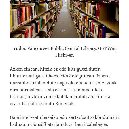
Irudia: Vancouver Public Central Library.
GoToVan
Flickr-en
Azken finean, hitzik ez edo hitz gutxi duten
liburuez ari gara
liburu isilak
diogunean. Izaera
narratiboa izaten dute nagusiki eta haurrentzakoak
dira normalean. Hala ere, arestian aipatutako
testuan, hizkuntzen eskoletan erabili ahal direla
erakutsi nahi izan du Ximenak.
Gaia interesatu bazaizu edo zertxobait sakondu nahi
baduzu,
Irakasbil
atarian duzu berri zabalagoa
.