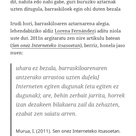
dit, nahita edo nahi gabe, guri buruzko aztarnak
uzten ditugula, barraskiloek egin ohi duten bezala
Irudi hori, barraskiloaren aztarnarena alegia,
lehendabiziko aldiz
Lorena Fernández
i aditu niola
uste dut. 2011n argitaratu zen nire artikulu batean
(
Sen onez Interneteko itsasoetan
), berriz, honela jaso
nuen:
uhara ez bezala, barraskiloarenaren
antzerako arrastoa uzten du[ela]
Interneten egiten dugunak (eta egiten ez
dugunak); are, behin zerbait jarrita, horrek
izan dezakeen bilakaera zail da zehazten,
ezabat zen saiatu arren.
Murua, I. (2011). Sen onez Interneteko itsasoetan.