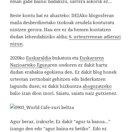
eman gabe baina: badakizu, sarrera askorik ez…
Beste kontu bat ez ahazteko: DEIAko blogosferan
maila desberdinetako txokoak zeudela konturatu
nintzen gerora. Hau ere ez da hemen kontatzen
dudan lehendabiziko aldia;
6. urteurrenean adierazi
nizun
.
2020ko
Euskaraldia
bukatuta eta
Euskararen
Nazioarteko Eguna
ren ondoren ez dakit hartu
dudan erabakia egokiena den. Ez dakit blog honek
urteotan zertxobait gehitzen edo biderkatzen
lagundu duen; ez dakit hizkuntza
ahogozatzeko
balio izan dion inori. Saiatu, saiatu naiz gutxienez.
Agur beraz, irakurle; Ez dakit “agur ta banoa…”
izango den edo “agur baina ez betiko”. Edo ez