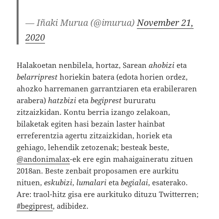
— Iñaki Murua (@imurua)
November 21,
2020
Halakoetan nenbilela, hortaz, Sarean
ahobizi
eta
belarriprest
horiekin batera (edota horien ordez,
ahozko harremanen garrantziaren eta erabileraren
arabera)
hatzbizi
eta
begiprest
bururatu
zitzaizkidan. Kontu berria izango zelakoan,
bilaketak egiten hasi bezain laster hainbat
erreferentzia agertu zitzaizkidan, horiek eta
gehiago, lehendik zetozenak; besteak beste,
@andonimalax
-ek ere egin mahaigaineratu zituen
2018an. Beste zenbait proposamen ere aurkitu
nituen,
eskubizi
,
lumalari
eta
begialai
, esaterako.
Are: traol-hitz gisa ere aurkituko dituzu Twitterren;
#begiprest
, adibidez.