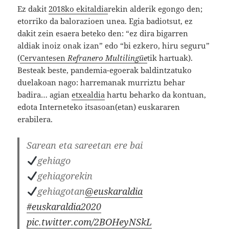
Ez dakit
2018ko ekitaldia
rekin alderik egongo den;
etorriko da balorazioen unea. Egia badiotsut, ez
dakit zein esaera beteko den: “ez dira bigarren
aldiak inoiz onak izan” edo “bi ezkero, hiru seguru”
(
Cervantesen
Refranero Multilingüe
tik hartuak).
Besteak beste, pandemia-egoerak baldintzatuko
duelakoan nago: harremanak murriztu behar
badira… agian
etxealdia
hartu beharko da kontuan,
edota Interneteko itsasoan(etan) euskararen
erabilera.
Sarean eta sareetan ere bai
gehiago
gehiagorekin
gehiagotan
@euskaraldia
#euskaraldia2020
pic.twitter.com/2BOHeyNSkL