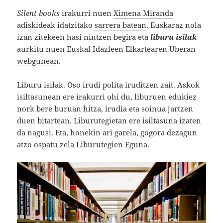
Silent books
irakurri nuen
Ximena Miranda
adiskideak idatzitako
sarrera batean
. Euskaraz nola
izan zitekeen hasi nintzen begira eta
liburu isilak
aurkitu nuen Euskal Idazleen Elkartearen
Uberan
webgunea
n.
Liburu isilak. Oso irudi polita iruditzen zait. Askok
isiltasunean ere irakurri ohi du, liburuen edukiez
nork bere buruan hitza, irudia eta soinua jartzen
duen bitartean. Liburutegietan ere isiltasuna izaten
da nagusi. Eta, honekin ari garela, gogora dezagun
atzo ospatu zela Liburutegien Eguna.