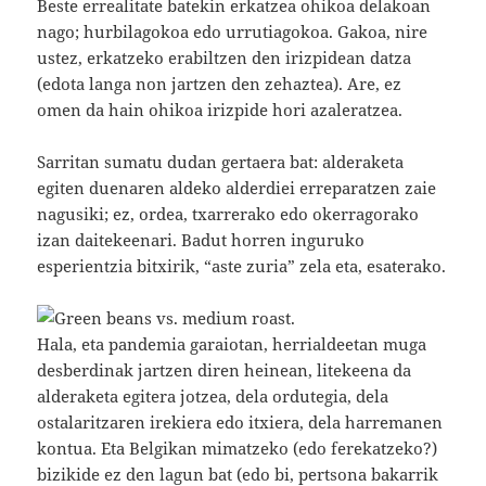
Beste errealitate batekin erkatzea ohikoa delakoan
nago; hurbilagokoa edo urrutiagokoa. Gakoa, nire
ustez, erkatzeko erabiltzen den irizpidean datza
(edota langa non jartzen den zehaztea). Are, ez
omen da hain ohikoa irizpide hori azaleratzea.
Sarritan sumatu dudan gertaera bat: alderaketa
egiten duenaren aldeko alderdiei erreparatzen zaie
nagusiki; ez, ordea, txarrerako edo okerragorako
izan daitekeenari. Badut horren inguruko
esperientzia bitxirik, “aste zuria” zela eta, esaterako.
Hala, eta pandemia garaiotan, herrialdeetan muga
desberdinak jartzen diren heinean, litekeena da
alderaketa egitera jotzea, dela ordutegia, dela
ostalaritzaren irekiera edo itxiera, dela harremanen
kontua. Eta Belgikan mimatzeko (edo ferekatzeko?)
bizikide ez den lagun bat (edo bi, pertsona bakarrik