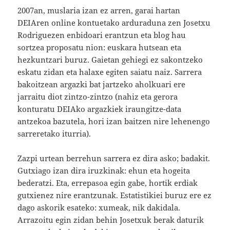
2007an, muslaria izan ez arren, garai hartan
DEIAren online kontuetako arduraduna zen Josetxu
Rodriguezen enbidoari erantzun eta blog hau
sortzea proposatu nion: euskara hutsean eta
hezkuntzari buruz. Gaietan gehiegi ez sakontzeko
eskatu zidan eta halaxe egiten saiatu naiz. Sarrera
bakoitzean argazki bat jartzeko aholkuari ere
jarraitu diot zintzo-zintzo (nahiz eta gerora
konturatu DEIAko argazkiek iraungitze-data
antzekoa bazutela, hori izan baitzen nire lehenengo
sarreretako iturria).
Zazpi urtean berrehun sarrera ez dira asko; badakit.
Gutxiago izan dira iruzkinak: ehun eta hogeita
bederatzi. Eta, errepasoa egin gabe, hortik erdiak
gutxienez nire erantzunak. Estatistikiei buruz ere ez
dago askorik esateko: xumeak, nik dakidala.
Arrazoitu egin zidan behin Josetxuk berak daturik