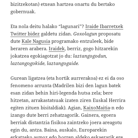
bizitzekotan) etxean hartzea onartu du bertako
gobernuak.
Eta nola deitu halako “lagunari”?
Iraide Ibarretxek
Twitter bidez
galdetu zidan.
Goxolagun
proposatu
dute
Kale Nagusia
programako entzuleek, bide
beraren arabera.
Iraidek
, berriz, gogo hitzarekin
jokatzea egokiagotzat jo du:
laztangogodun,
laztangogokide
,
laztangogaide.
Gurean ligatzea (eta hortik aurrerakoa) ez ei da oso
fenomeno arrunta (Madrilen bizi den lagun batek
esan zidan behin hiri-legenda hutsa zela; bere
hitzetan, arrakastatsuak izaten ziren Euskal Herrira
egiten zituen bisitaldiak). Agian,
KaixoMaitia
-n edo
izango dute berri zehatzagorik. Gainera, egoera
berriak distantzia fisikoa zaintzeko joera areagotu
egin du, antza. Baina, auskalo, Europarekin
erkatzeko asmoz edo horren aldeko eskaerarik ere