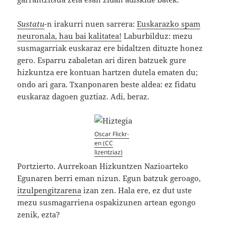
Sustatu
-n irakurri nuen sarrera:
Euskarazko spam
neuronala, hau bai kalitatea!
Laburbilduz: mezu
susmagarriak euskaraz ere bidaltzen dituzte honez
gero. Esparru zabaletan ari diren batzuek gure
hizkuntza ere kontuan hartzen dutela ematen du;
ondo ari gara. Txanponaren beste aldea: ez fidatu
euskaraz dagoen guztiaz. Adi, beraz.
Oscar Flickr-
en (CC
lizentziaz)
Portzierto. Aurrekoan Hizkuntzen Nazioarteko
Egunaren berri eman nizun. Egun batzuk geroago,
itzulpengitzarena
izan zen. Hala ere, ez dut uste
mezu susmagarriena ospakizunen artean egongo
zenik, ezta?