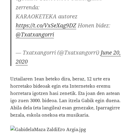
zerrenda:
KARAOKETEKA autorez
https://t.co/VxSeXag9DZ
Honen bidez:
@Txatxangorri
— Txatxangorri (@Txatxangorri)
June 20,
2020
Uztailaren 1ean beteko dira, beraz, 12 urte era
horretako bideoak egin eta Interneteko eremu
horretara igotzen hasi zenetik. Eta joan den astean
igo zuen 3000. bideoa. Lan itzela Gabik egin duena.
Abila dela (eta langilea) esan genezake, Iparragirre
bezala, eskola onekoa eta musikaria.