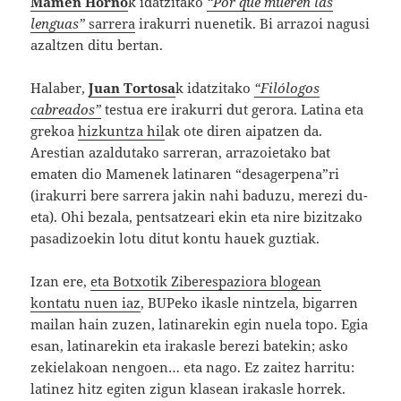
Mamen Horno
k idatzitako
“Por qué mueren las
lenguas”
sarrera
irakurri nuenetik. Bi arrazoi nagusi
azaltzen ditu bertan.
Halaber,
Juan Tortosa
k idatzitako
“Filólogos
cabreados”
testua ere irakurri dut gerora. Latina eta
grekoa
hizkuntza hil
ak ote diren aipatzen da.
Arestian azaldutako sarreran, arrazoietako bat
ematen dio Mamenek latinaren “desagerpena”ri
(irakurri bere sarrera jakin nahi baduzu, merezi du-
eta). Ohi bezala, pentsatzeari ekin eta nire bizitzako
pasadizoekin lotu ditut kontu hauek guztiak.
Izan ere,
eta Botxotik Ziberespaziora blogean
kontatu nuen iaz
, BUPeko ikasle nintzela, bigarren
mailan hain zuzen, latinarekin egin nuela topo. Egia
esan, latinarekin eta irakasle berezi batekin; asko
zekielakoan nengoen… eta nago. Ez zaitez harritu:
latinez hitz egiten zigun klasean irakasle horrek.