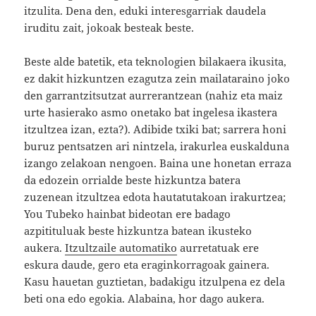
itzulita. Dena den, eduki interesgarriak daudela
iruditu zait, jokoak besteak beste.
Beste alde batetik, eta teknologien bilakaera ikusita,
ez dakit hizkuntzen ezagutza zein mailataraino joko
den garrantzitsutzat aurrerantzean (nahiz eta maiz
urte hasierako asmo onetako bat ingelesa ikastera
itzultzea izan, ezta?). Adibide txiki bat; sarrera honi
buruz pentsatzen ari nintzela, irakurlea euskalduna
izango zelakoan nengoen. Baina une honetan erraza
da edozein orrialde beste hizkuntza batera
zuzenean itzultzea edota hautatutakoan irakurtzea;
You Tubeko hainbat bideotan ere badago
azpitituluak beste hizkuntza batean ikusteko
aukera.
Itzultzaile automatiko
aurretatuak ere
eskura daude, gero eta eraginkorragoak gainera.
Kasu hauetan guztietan, badakigu itzulpena ez dela
beti ona edo egokia. Alabaina, hor dago aukera.