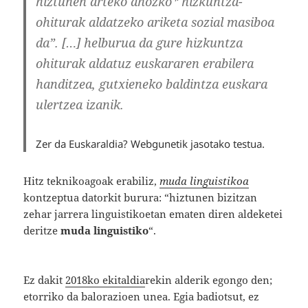
hiztunen arteko ahozko* hizkuntza-
ohiturak aldatzeko ariketa sozial masiboa
da”. […]
helburua da gure hizkuntza
ohiturak aldatuz euskararen erabilera
handitzea, gutxieneko baldintza euskara
ulertzea izanik.
Zer da Euskaraldia? Webgunetik jasotako testua.
Hitz teknikoagoak erabiliz,
muda linguistikoa
kontzeptua datorkit burura: “hiztunen bizitzan
zehar jarrera linguistikoetan ematen diren aldeketei
deritze
muda linguistiko
“.
Ez dakit
2018ko ekitaldia
rekin alderik egongo den;
etorriko da balorazioen unea. Egia badiotsut, ez