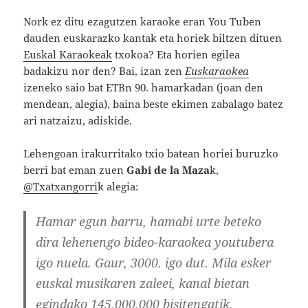
Nork ez ditu ezagutzen karaoke eran You Tuben
dauden euskarazko kantak eta horiek biltzen dituen
Euskal Karaokeak
txokoa? Eta horien egilea
badakizu nor den? Bai, izan zen
Euskaraokea
izeneko saio bat ETBn 90. hamarkadan (joan den
mendean, alegia), baina beste ekimen zabalago batez
ari natzaizu, adiskide.
Lehengoan irakurritako txio batean horiei buruzko
berri bat eman zuen
Gabi de la Maza
k,
@Txatxangorri
k alegia:
Hamar egun barru, hamabi urte beteko
dira lehenengo bideo-karaokea youtubera
igo nuela. Gaur, 3000. igo dut. Mila esker
euskal musikaren zaleei, kanal bietan
egindako 145.000.000 bisitengatik.