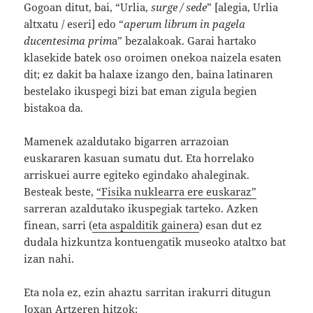
Gogoan ditut, bai, “Urlia,
surge / sede
” [alegia, Urlia
altxatu / eseri] edo “
aperum librum in pagela
ducentesima prim
a” bezalakoak. Garai hartako
klasekide batek oso oroimen onekoa naizela esaten
dit; ez dakit ba halaxe izango den, baina latinaren
bestelako ikuspegi bizi bat eman zigula begien
bistakoa da.
Mamenek azaldutako bigarren arrazoian
euskararen kasuan sumatu dut. Eta horrelako
arriskuei aurre egiteko egindako ahaleginak.
Besteak beste,
“Fisika nuklearra ere euskaraz”
sarreran azaldutako ikuspegiak tarteko. Azken
finean, sarri (
eta aspalditik gainera
) esan dut ez
dudala hizkuntza kontuengatik museoko ataltxo bat
izan nahi.
Eta nola ez, ezin ahaztu sarritan irakurri ditugun
Joxan Artze
ren hitzok: