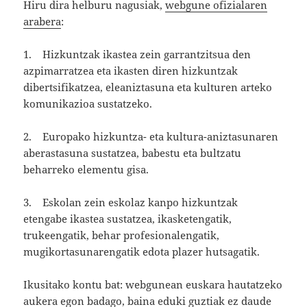
Hiru dira helburu nagusiak,
webgune ofizialaren
arabera
:
1. Hizkuntzak ikastea zein garrantzitsua den
azpimarratzea eta ikasten diren hizkuntzak
dibertsifikatzea, eleaniztasuna eta kulturen arteko
komunikazioa sustatzeko.
2. Europako hizkuntza- eta kultura-aniztasunaren
aberastasuna sustatzea, babestu eta bultzatu
beharreko elementu gisa.
3. Eskolan zein eskolaz kanpo hizkuntzak
etengabe ikastea sustatzea, ikasketengatik,
trukeengatik, behar profesionalengatik,
mugikortasunarengatik edota plazer hutsagatik.
Ikusitako kontu bat: webgunean euskara hautatzeko
aukera egon badago, baina eduki guztiak ez daude