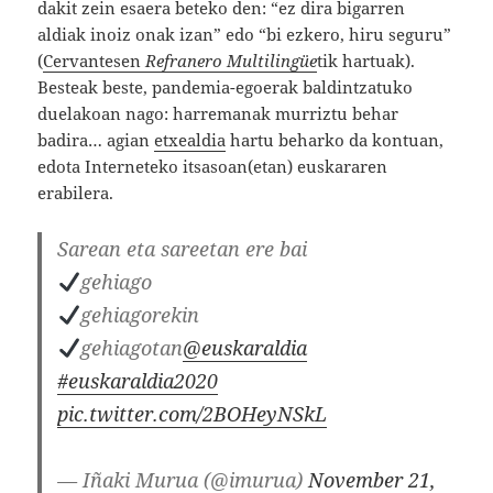
dakit zein esaera beteko den: “ez dira bigarren
aldiak inoiz onak izan” edo “bi ezkero, hiru seguru”
(
Cervantesen
Refranero Multilingüe
tik hartuak).
Besteak beste, pandemia-egoerak baldintzatuko
duelakoan nago: harremanak murriztu behar
badira… agian
etxealdia
hartu beharko da kontuan,
edota Interneteko itsasoan(etan) euskararen
erabilera.
Sarean eta sareetan ere bai
gehiago
gehiagorekin
gehiagotan
@euskaraldia
#euskaraldia2020
pic.twitter.com/2BOHeyNSkL
— Iñaki Murua (@imurua)
November 21,