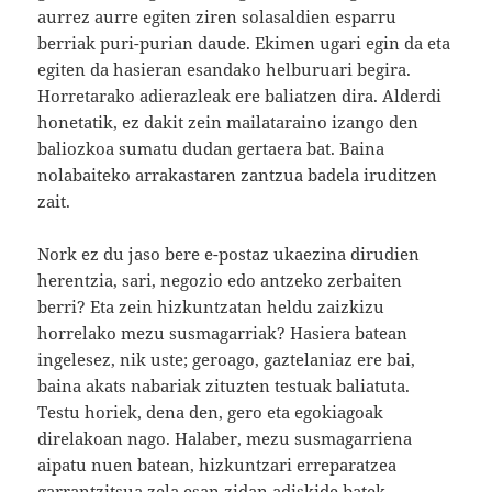
aurrez aurre egiten ziren solasaldien esparru
berriak puri-purian daude. Ekimen ugari egin da eta
egiten da hasieran esandako helburuari begira.
Horretarako adierazleak ere baliatzen dira. Alderdi
honetatik, ez dakit zein mailataraino izango den
baliozkoa sumatu dudan gertaera bat. Baina
nolabaiteko arrakastaren zantzua badela iruditzen
zait.
Nork ez du jaso bere e-postaz ukaezina dirudien
herentzia, sari, negozio edo antzeko zerbaiten
berri? Eta zein hizkuntzatan heldu zaizkizu
horrelako mezu susmagarriak? Hasiera batean
ingelesez, nik uste; geroago, gaztelaniaz ere bai,
baina akats nabariak zituzten testuak baliatuta.
Testu horiek, dena den, gero eta egokiagoak
direlakoan nago. Halaber, mezu susmagarriena
aipatu nuen batean, hizkuntzari erreparatzea
garrantzitsua zela esan zidan adiskide batek.