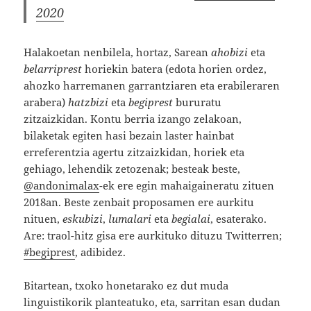
2020
Halakoetan nenbilela, hortaz, Sarean
ahobizi
eta
belarriprest
horiekin batera (edota horien ordez,
ahozko harremanen garrantziaren eta erabileraren
arabera)
hatzbizi
eta
begiprest
bururatu
zitzaizkidan. Kontu berria izango zelakoan,
bilaketak egiten hasi bezain laster hainbat
erreferentzia agertu zitzaizkidan, horiek eta
gehiago, lehendik zetozenak; besteak beste,
@andonimalax
-ek ere egin mahaigaineratu zituen
2018an. Beste zenbait proposamen ere aurkitu
nituen,
eskubizi
,
lumalari
eta
begialai
, esaterako.
Are: traol-hitz gisa ere aurkituko dituzu Twitterren;
#begiprest
, adibidez.
Bitartean, txoko honetarako ez dut muda
linguistikorik planteatuko, eta, sarritan esan dudan