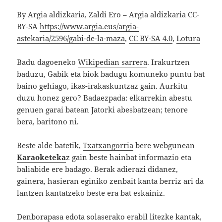
By Argia aldizkaria, Zaldi Ero – Argia aldizkaria CC-
BY-SA
https://www.argia.eus/argia-
astekaria/2596/gabi-de-la-maza
,
CC BY-SA 4.0
,
Lotura
Badu dagoeneko
Wikipedian sarrera
. Irakurtzen
baduzu, Gabik eta biok badugu komuneko puntu bat
baino gehiago, ikas-irakaskuntzaz gain. Aurkitu
duzu honez gero? Badaezpada: elkarrekin abestu
genuen garai batean Jatorki abesbatzean; tenore
bera, baritono ni.
Beste alde batetik,
Txatxangorria
bere webgunean
Karaoketeka
z gain beste hainbat informazio eta
baliabide ere badago. Berak adierazi didanez,
gainera, hasieran eginiko zenbait kanta berriz ari da
lantzen kantatzeko beste era bat eskainiz.
Denborapasa edota solaserako erabil litezke kantak,