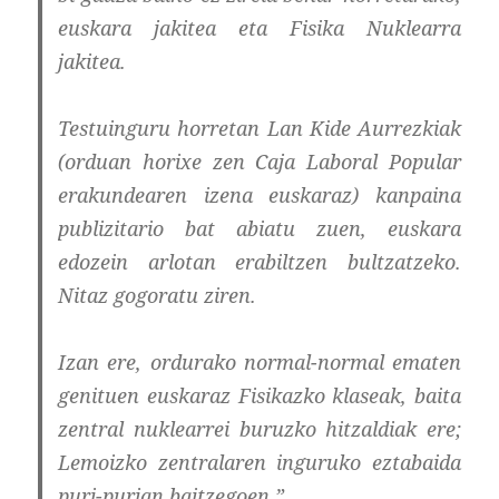
euskara jakitea eta Fisika Nuklearra
jakitea.
Testuinguru horretan Lan Kide Aurrezkiak
(orduan horixe zen Caja Laboral Popular
erakundearen izena euskaraz) kanpaina
publizitario bat abiatu zuen, euskara
edozein arlotan erabiltzen bultzatzeko.
Nitaz gogoratu ziren.
Izan ere, ordurako normal-normal ematen
genituen euskaraz Fisikazko klaseak, baita
zentral nuklearrei buruzko hitzaldiak ere;
Lemoizko zentralaren inguruko eztabaida
puri-purian baitzegoen.”