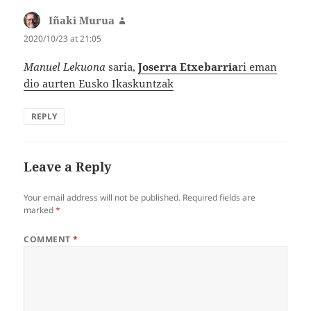
Iñaki Murua
says:
2020/10/23 at 21:05
Manuel Lekuona
saria,
Joserra Etxebarria
ri eman
dio aurten Eusko Ikaskuntzak
REPLY
Leave a Reply
Your email address will not be published.
Required fields are
marked
*
COMMENT
*