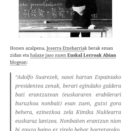
Honen azalpena,
Joserra Etxebarria
k berak eman
zidan eta
halaxe jaso nuen
Euskal Lerroak Abian
blogean
:
“Adolfo Suarezek, sasoi hartan Espainiako
presidentea zenak, berari egindako galdera
bati erantzutean (euskararen erabilerari
buruzkoa nonbait) esan zuen, gutxi gora
behera, ezinezkoa zela Kimika Nuklearra
euskaraz lantzea. Nonbaiten erantzun nion
bi gauza baino ez zirela behar horretarako,