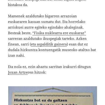
bistakoa da.
Mamenek azaldutako bigarren arrazoian
euskararen kasuan sumatu dut. Eta horrelako
arriskuei aurre egiteko egindako ahaleginak.
Besteak beste,
“Fisika nuklearra ere euskaraz”
sarreran azaldutako ikuspegiak tarteko. Azken
finean, sarri (
eta aspalditik gainera
) esan dut ez
dudala hizkuntza kontuengatik museoko ataltxo bat
izan nahi.
Eta nola ez, ezin ahaztu sarritan irakurri ditugun
Joxan Artze
ren hitzok: