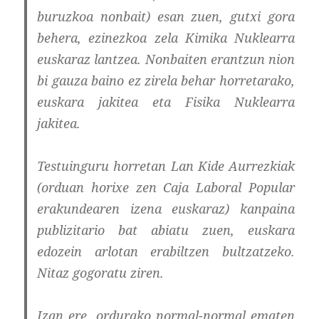
buruzkoa nonbait) esan zuen, gutxi gora
behera, ezinezkoa zela Kimika Nuklearra
euskaraz lantzea. Nonbaiten erantzun nion
bi gauza baino ez zirela behar horretarako,
euskara jakitea eta Fisika Nuklearra
jakitea.
Testuinguru horretan Lan Kide Aurrezkiak
(orduan horixe zen Caja Laboral Popular
erakundearen izena euskaraz) kanpaina
publizitario bat abiatu zuen, euskara
edozein arlotan erabiltzen bultzatzeko.
Nitaz gogoratu ziren.
Izan ere, ordurako normal-normal ematen