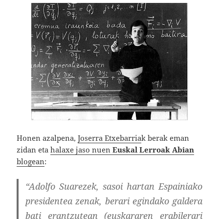
Honen azalpena,
Joserra Etxebarria
k berak eman
zidan eta
halaxe jaso nuen
Euskal Lerroak Abian
blogean
:
“Adolfo Suarezek, sasoi hartan Espainiako
presidentea zenak, berari egindako galdera
bati erantzutean (euskararen erabilerari