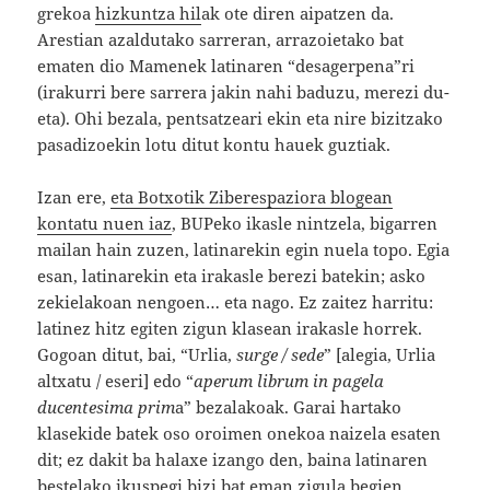
grekoa
hizkuntza hil
ak ote diren aipatzen da.
Arestian azaldutako sarreran, arrazoietako bat
ematen dio Mamenek latinaren “desagerpena”ri
(irakurri bere sarrera jakin nahi baduzu, merezi du-
eta). Ohi bezala, pentsatzeari ekin eta nire bizitzako
pasadizoekin lotu ditut kontu hauek guztiak.
Izan ere,
eta Botxotik Ziberespaziora blogean
kontatu nuen iaz
, BUPeko ikasle nintzela, bigarren
mailan hain zuzen, latinarekin egin nuela topo. Egia
esan, latinarekin eta irakasle berezi batekin; asko
zekielakoan nengoen… eta nago. Ez zaitez harritu:
latinez hitz egiten zigun klasean irakasle horrek.
Gogoan ditut, bai, “Urlia,
surge / sede
” [alegia, Urlia
altxatu / eseri] edo “
aperum librum in pagela
ducentesima prim
a” bezalakoak. Garai hartako
klasekide batek oso oroimen onekoa naizela esaten
dit; ez dakit ba halaxe izango den, baina latinaren
bestelako ikuspegi bizi bat eman zigula begien