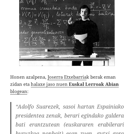
Honen azalpena,
Joserra Etxebarria
k berak eman
zidan eta
halaxe jaso nuen
Euskal Lerroak Abian
blogean
:
“Adolfo Suarezek, sasoi hartan Espainiako
presidentea zenak, berari egindako galdera
bati erantzutean (euskararen erabilerari
buruzkoa nonbait) esan zuen, gutxi gora