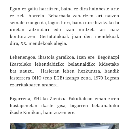
Egun ez gaitu harritzen, baina ez dira hainbeste urte
ez zela horrela. Beharbada zahartzen ari naizen
seinale izango da, lagun hori, baina nire bizitzako bi
unetan aitzindari edo izan nintzela ari naiz
konturatzen. Gertatutakoak joan den mendekoak
dira, XX. mendekoak alegia.
Lehenengoa, ikastola garaikoa. Izan ere,
Begoñazpi
Ikastolako lehendabiziko belaunaldiko
kideetako
bat nauzu. Hasieran lehen hezkuntza, handik
lasterrera OHO (edo EGB) izango zena, 1970 Legean
ezarritakoaren arabera.
Bigarrena, EHUko Zientzia Fakultatean eman ziren
hastapenetan ikasle gisa; bigarren belaunaldiko
ikasle Kimikan, hain zuzen ere.