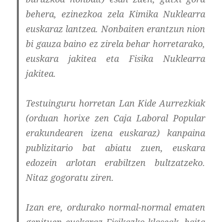
behera, ezinezkoa zela Kimika Nuklearra
euskaraz lantzea. Nonbaiten erantzun nion
bi gauza baino ez zirela behar horretarako,
euskara jakitea eta Fisika Nuklearra
jakitea.
Testuinguru horretan Lan Kide Aurrezkiak
(orduan horixe zen Caja Laboral Popular
erakundearen izena euskaraz) kanpaina
publizitario bat abiatu zuen, euskara
edozein arlotan erabiltzen bultzatzeko.
Nitaz gogoratu ziren.
Izan ere, ordurako normal-normal ematen