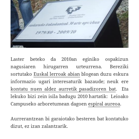
Laster beteko da 2010an eginiko ospakizun
nagusiaren hirugarren urteurrena. Bereziki
sortutako
Euskal lerroak abian
blogean duzu eskura
informazio ugari interesaturik bazaude; neuk ere
kontatu nuen aldez aurretik pasadizoren bat
. Eta
lekuko bizi zein isila badugu 2010 hartatik: Leioako
Campuseko arboretumean dagoen
espiral aureoa
.
Aurrerantzean bi garaiotako besteren bat kontatuko
dizut, ez izan zalantzarik.