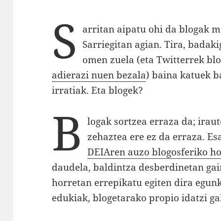
S
arritan aipatu ohi da blogak 
Sarriegitan agian. Tira, badaki
omen zuela (eta Twitterrek bl
adierazi nuen bezala
) baina katuek b
irratiak. Eta blogek?
B
logak sortzea erraza da; irau
zehaztea ere ez da erraza. Es
DEIAren auzo blogosferiko h
daudela, baldintza desberdinetan gain
horretan errepikatu egiten dira egun
edukiak, blogetarako propio idatzi g