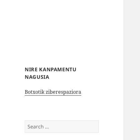
NIRE KANPAMENTU
NAGUSIA
Botxotik ziberespaziora
Search
for: