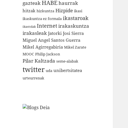
HABE
gazteak
haurrak
Hizpide
hitzak
hizkuntza
ikasi
ikastaroak
ikaskuntza ez formala
Internet
irakaskuntza
ikastolak
irakasleak
Jatorki
Josi Sierra
Miguel Angel Santos Guerra
Mikel Agirregabiria
Mikel Zarate
MOOC
Philip Jackson
Pilar Kaltzada
seme-alabak
twitter
unibertsitatea
uda
urteurrenak