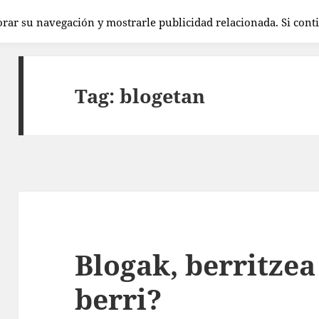
orar su navegación y mostrarle publicidad relacionada. Si con
Tag:
blogetan
Blogak, berritze
berri?