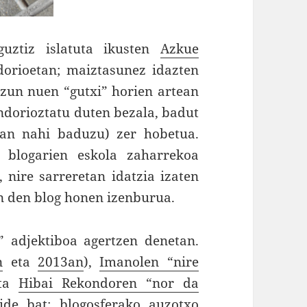
uztiz islatuta ikusten
Azkue
orioetan; maiztasunez idazten
tzun nuen “gutxi” horien artean
ondorioztatu duten bezala, badut
lean nahi baduzu) zer hobetua.
, blogarien eskola zaharrekoa
 nire sarreretan idatzia izaten
in den blog honen izenburua.
” adjektiboa agertzen denetan.
n
eta
2013an
),
Imanolen “nire
ita
Hibai Rekondoren “nor da
bide bat: blogosferako auzotxo