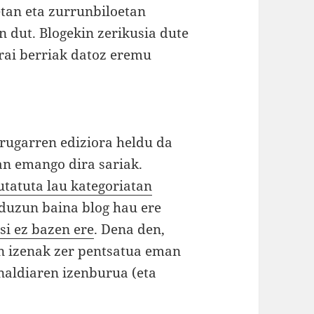
tan eta zurrunbiloetan
an dut. Blogekin zerikusia dute
arai berriak datoz eremu
rugarren ediziora heldu da
an emango dira sariak.
tatuta lau kategoriatan
 duzun baina blog hau ere
tsi ez bazen ere
. Dena den,
en izenak zer pentsatua eman
unaldiaren izenburua (eta