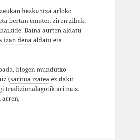
bazeukan hezkuntza arloko
eta bertan ematen ziren zibak.
haikide. Baina aurten aldatu
a izan dena
aldatu eta
rbada, blogen mundutxo
iz (
saritua izatea
ez dakit
i tradizionalagotik ari naiz.
 arren,