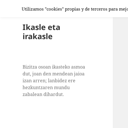
Utilizamos "cookies" propias y de terceros para mej
Ikasle eta
irakasle
Bizitza osoan ikasteko asmoa
dut, joan den mendean jaioa
izan arren; lanbidez ere
hezkuntzaren mundu
zabalean dihardut.