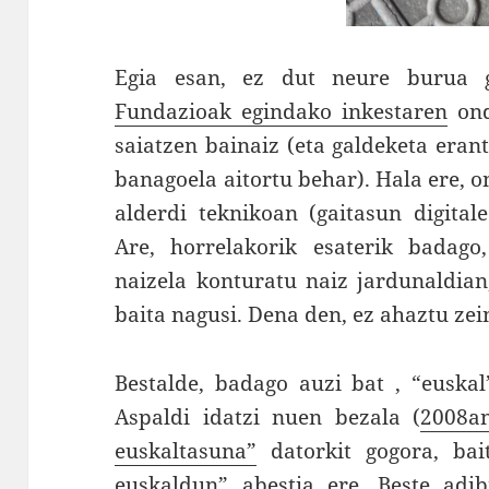
Egia esan, ez dut neure burua g
Fundazioak egindako inkestaren
ond
saiatzen bainaiz (eta galdeketa eran
banagoela aitortu behar). Hala ere, 
alderdi teknikoan (gaitasun digita
Are, horrelakorik esaterik badago
naizela konturatu naiz jardunaldian,
baita nagusi. Dena den, ez ahaztu ze
Bestalde, badago auzi bat , “euskal
Aspaldi idatzi nuen bezala (
2008a
euskaltasuna”
datorkit gogora, ba
euskaldun” abestia
ere. Beste adi