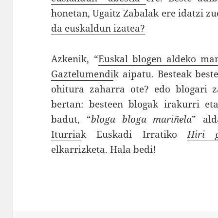
honetan, Ugaitz Zabalak ere idatzi zu
da euskaldun izatea?
Azkenik, “
Euskal blogen aldeko man
Gaztelumendi
k aipatu. Besteak best
ohitura zaharra ote? edo blogari z
bertan: besteen blogak irakurri et
badut, “
bloga bloga mariñela
” al
Iturria
k Euskadi Irratiko
Hiri g
elkarrizketa. Hala bedi!