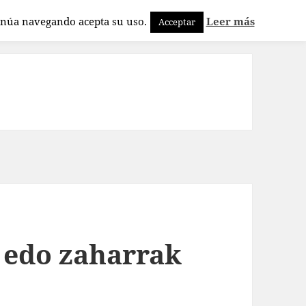
tinúa navegando acepta su uso.
Leer más
Acceptar
a edo zaharrak