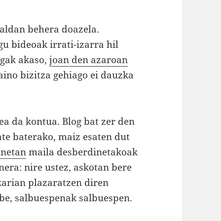
maldan behera doazela.
gu bideoak irrati-izarra hil
ogak akaso,
joan den azaroan
aino bizitza gehiago ei dauzka
tea da kontua. Blog bat zer den
ate baterako, maiz esaten dut
onetan
maila desberdinetakoak
era: nire ustez, askotan bere
karian plazaratzen diren
abe, salbuespenak salbuespen.