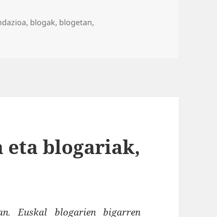
ndazioa
,
blogak
,
blogetan
,
Blogak, berritzea edo zaharrak berri?
 eta blogariak,
an. Euskal blogarien bigarren