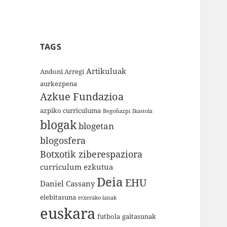
TAGS
Artikuluak
Andoni Arregi
aurkezpena
Azkue Fundazioa
azpiko curriculuma
Begoñazpi Ikastola
blogak
blogetan
blogosfera
Botxotik ziberespaziora
curriculum ezkutua
Deia
EHU
Daniel Cassany
elebitasuna
etxerako lanak
euskara
futbola
gaitasunak