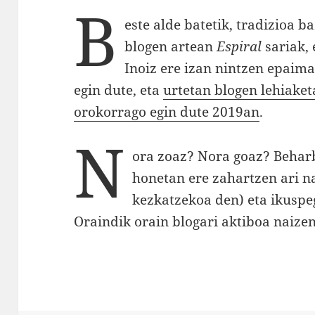
B
este alde batetik, tradizioa 
blogen artean
Espiral
sariak, 
Inoiz ere izan nintzen epaima
egin dute, eta
urtetan blogen lehiaket
orokorrago egin dute 2019an
.
N
ora zoaz? Nora goaz? Beha
honetan ere zahartzen ari na
kezkatzekoa den) eta ikuspeg
Oraindik orain blogari aktiboa naizen