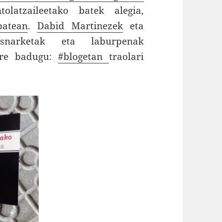
tolatzaileetako batek alegia,
batean
.
Dabid Martinezek
eta
arketak eta laburpenak
 ere badugu:
#blogetan
traolari