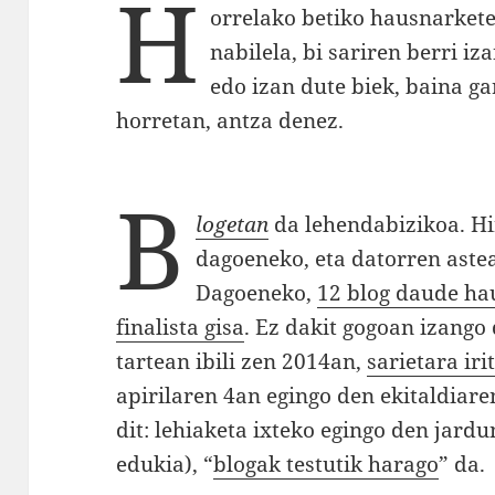
H
orrelako betiko hausnarkete
nabilela, bi sariren berri iz
edo izan dute biek, baina g
horretan, antza denez.
B
logetan
da lehendabizikoa. Hi
dagoeneko, eta datorren aste
Dagoeneko,
12 blog daude hau
finalista gisa
. Ez dakit gogoan izango
tartean ibili zen 2014an,
sarietara iri
apirilaren 4an egingo den ekitaldiar
dit: lehiaketa ixteko egingo den jard
edukia), “
blogak testutik harago
” da.