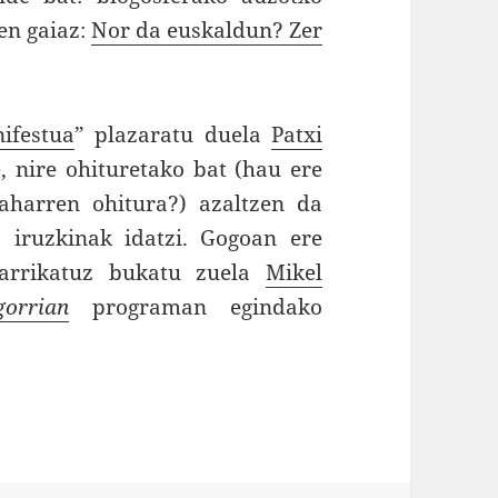
en gaiaz:
Nor da euskaldun? Zer
ifestua
” plazaratu duela
Patxi
e, nire ohituretako bat (hau ere
aharren ohitura?) azaltzen da
a iruzkinak idatzi. Gogoan ere
darrikatuz bukatu zuela
Mikel
orrian
programan egindako