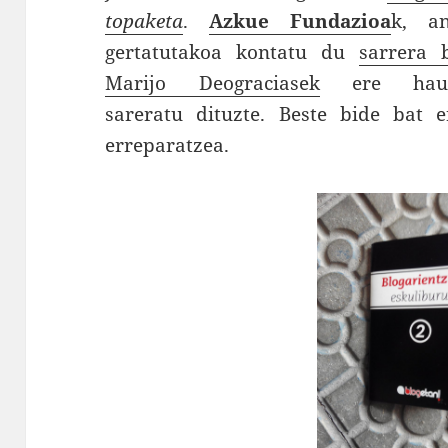
topaketa
.
Azkue Fundazioa
k, an
gertatutakoa kontatu du
sarrera 
Marijo Deograciasek
ere hausn
sareratu dituzte. Beste bide bat
erreparatzea.