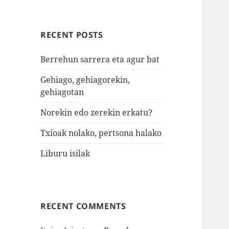
RECENT POSTS
Berrehun sarrera eta agur bat
Gehiago, gehiagorekin,
gehiagotan
Norekin edo zerekin erkatu?
Txioak nolako, pertsona halako
Liburu isilak
RECENT COMMENTS