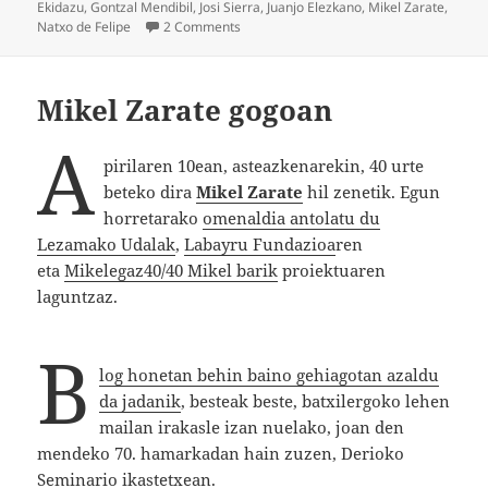
on
Ekidazu
,
Gontzal Mendibil
,
Josi Sierra
,
Juanjo Elezkano
,
Mikel Zarate
,
on Mikel Zarate: kantak eta kontuak
Natxo de Felipe
2 Comments
Mikel Zarate gogoan
A
pirilaren 10ean, asteazkenarekin, 40 urte
beteko dira
Mikel Zarate
hil zenetik. Egun
horretarako
omenaldia antolatu du
Lezamako Udalak
,
Labayru Fundazioa
ren
eta
Mikelegaz40/40 Mikel barik
proiektuaren
laguntzaz.
B
log honetan behin baino gehiagotan azaldu
da jadanik
, besteak beste, batxilergoko lehen
mailan irakasle izan nuelako, joan den
mendeko 70. hamarkadan hain zuzen, Derioko
Seminario ikastetxean.