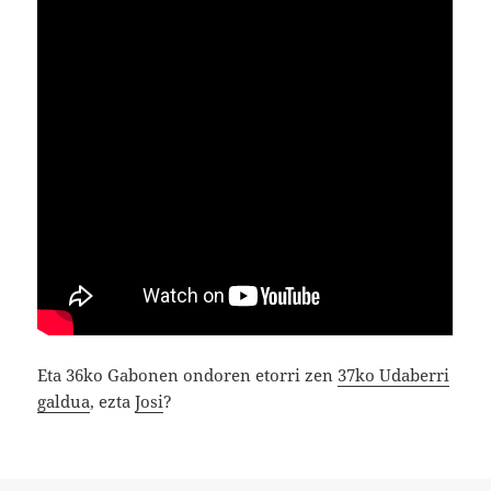
Eta 36ko Gabonen ondoren etorri zen
37ko Udaberri
galdua
, ezta
Josi
?