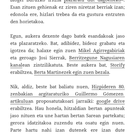
Esan zituen gehienak ez ziren niretzat berriak izan;
edonola ere, hizlari trebea da eta gustura entzuten
den horietakoa.
Egun, aukera dexente dago batek esandakoak jaso
eta plazaratzeko. Bat, adibidez, bideoz grabatu eta
igotzea da; halaxe egin zuen
Mikel Agirregabiriak
eta geroago Josi Sierrak,
Berritzegune Nagusiaren
kanal
ean zintzilikatuta. Beste aukera bat,
Storify
erabiltzea,
Berta Martinezek egin zuen bezala
.
Nik, aldiz, beste bat baliatu nuen,
Hizpideren 80.
zenbakian argitaraturiko Guillermo Gómezen
artikulua
n proposatutakoari jarraiki:
google drive
erabiltzea. Hau honela, hitzaldian bertan apunteak
jaso nituen eta une hartan bertan Sarean partekatu;
gerora idatzitakoa zuzendu eta osatu egin nuen.
Parte hartu nahi izan dutenek ere izan dute