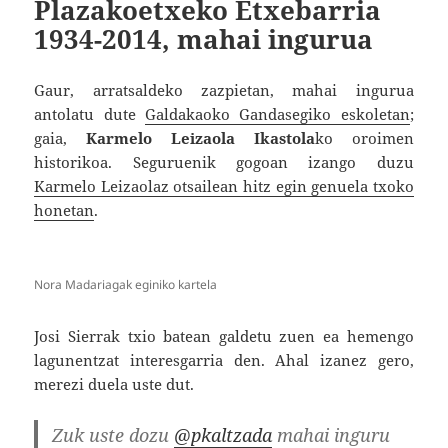
Plazakoetxeko Etxebarria
1934-2014, mahai ingurua
Gaur, arratsaldeko zazpietan, mahai ingurua
antolatu dute
Galdakaoko Gandasegiko eskoletan
;
gaia,
Karmelo Leizaola Ikastola
ko oroimen
historikoa. Seguruenik gogoan izango duzu
Karmelo Leizaolaz otsailean hitz egin genuela txoko
honetan
.
Nora Madariagak eginiko kartela
Josi Sierrak txio batean galdetu zuen ea hemengo
lagunentzat interesgarria den. Ahal izanez gero,
merezi duela uste dut.
Zuk uste dozu
@pkaltzada
mahai inguru