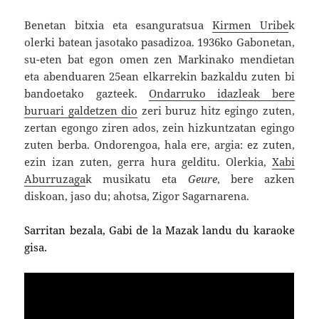
Benetan bitxia eta esanguratsua
Kirmen Uribe
k
olerki batean jasotako pasadizoa. 1936ko Gabonetan,
su-eten bat egon omen zen Markinako mendietan
eta abenduaren 25ean elkarrekin bazkaldu zuten bi
bandoetako gazteek.
Ondarruko idazleak bere
buruari galdetzen dio
zeri buruz hitz egingo zuten,
zertan egongo ziren ados, zein hizkuntzatan egingo
zuten berba. Ondorengoa, hala ere, argia: ez zuten,
ezin izan zuten, gerra hura gelditu. Olerkia,
Xabi
Aburruzaga
k musikatu eta
Geure
, bere azken
diskoan, jaso du; ahotsa, Zigor Sagarnarena.
Sarritan bezala, Gabi de la Mazak landu du karaoke
gisa.