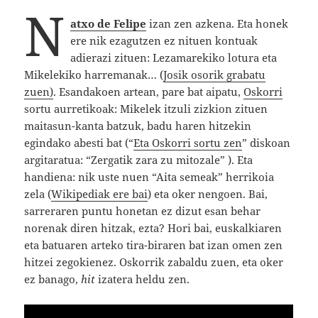
N
atxo de Felipe
izan zen azkena. Eta honek
ere nik ezagutzen ez nituen kontuak
adierazi zituen: Lezamarekiko lotura eta
Mikelekiko harremanak… (
Josik osorik grabatu
zuen)
. Esandakoen artean, pare bat aipatu,
Oskorri
sortu aurretikoak: Mikelek itzuli zizkion zituen
maitasun-kanta batzuk, badu haren hitzekin
egindako abesti bat (“
Eta Oskorri sortu zen
” diskoan
argitaratua: “Zergatik zara zu mitozale” ). Eta
handiena: nik uste nuen “Aita semeak” herrikoia
zela (
Wikipediak ere bai
) eta oker nengoen. Bai,
sarreraren puntu honetan ez dizut esan behar
norenak diren hitzak, ezta? Hori bai, euskalkiaren
eta batuaren arteko tira-biraren bat izan omen zen
hitzei zegokienez. Oskorrik zabaldu zuen, eta oker
ez banago,
hit
izatera heldu zen.