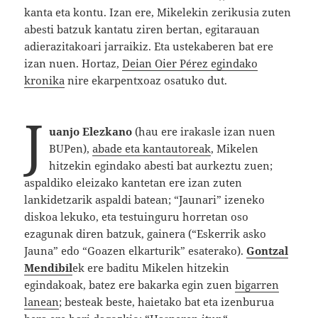
kanta eta kontu. Izan ere, Mikelekin zerikusia zuten
abesti batzuk kantatu ziren bertan, egitarauan
adierazitakoari jarraikiz. Eta ustekaberen bat ere
izan nuen. Hortaz,
Deian Oier Pérez egindako
kronika
nire ekarpentxoaz osatuko dut.
J
uanjo Elezkano
(hau ere irakasle izan nuen
BUPen),
abade eta kantautoreak
, Mikelen
hitzekin egindako abesti bat aurkeztu zuen;
aspaldiko eleizako kantetan ere izan zuten
lankidetzarik aspaldi batean; “Jaunari” izeneko
diskoa lekuko, eta testuinguru horretan oso
ezagunak diren batzuk, gainera (“Eskerrik asko
Jauna” edo “Goazen elkarturik” esaterako).
Gontzal
Mendibil
ek ere baditu Mikelen hitzekin
egindakoak, batez ere bakarka egin zuen
bigarren
lanean
; besteak beste, haietako bat eta izenburua