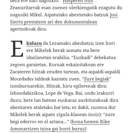
bera ere hari dagozkio: “
Hasperen itun
“.
Zeanuritarrak esan zuenez olerkiengatik ezagutu du
nagusiki Mikel. Aipatutako abestietako batzuk
Josi
Sierra prestatzen ari den dokumentalean
agertzekoak dira.
E
kidazu
da Lezamako abesbatza; izen hori
ere Mikelek berak asmatu eta bere
idazlanetan erabilia, “Euzkadi” debekatua
zegoen garaietan. Koruak eskainitakoan ere
Zarateren hitzak zeuden tartean, eta aspaldi-aspaldi
Mocedades taldeak kantatu zuen, “
Zure begiak
”
izenburuarekin. Hitzak, hiru egilerenak dira;
lehendabizikoa, Lope de Vega. Bai, ondo irakurri
duzu; bere lan batean euskaraz aurkitutakoak dira
abestiaren ataletako bat (eta, ez dakit, susmoa dut
Mikelek berak aipatu zigula klasean inoiz): “zure
begi ederroc en el aztana…” (
hona hemen Kike
Amonarrizen txioa gai horri buruz)