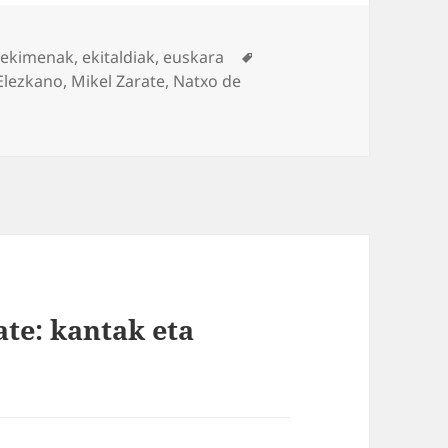
s
Tags
,
ekimenak
,
ekitaldiak
,
euskara
Elezkano
,
Mikel Zarate
,
Natxo de
ate: kantak eta