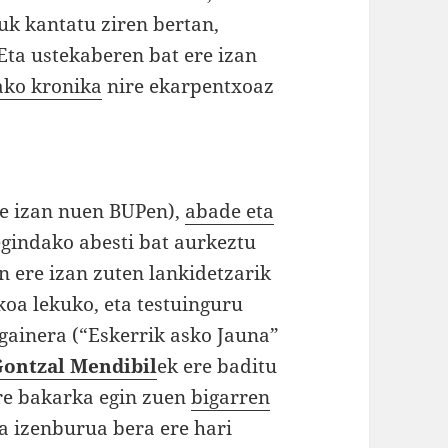
uk kantatu ziren bertan,
 Eta ustekaberen bat ere izan
ako kronika
nire ekarpentxoaz
le izan nuen BUPen),
abade eta
egindako abesti bat aurkeztu
n ere izan zuten lankidetzarik
koa lekuko, eta testuinguru
gainera (“Eskerrik asko Jauna”
ontzal Mendibil
ek ere baditu
ere bakarka egin zuen
bigarren
ta izenburua bera ere hari