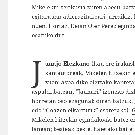
Mikelekin zerikusia zuten abesti batz
egitarauan adierazitakoari jarraikiz.
nuen. Hortaz,
Deian Oier Pérez egind
osatuko dut.
J
uanjo Elezkano
(hau ere irakas
kantautoreak
, Mikelen hitzekin 
zuen; aspaldiko eleizako kanteta
aspaldi batean; “Jaunari” izeneko dis
horretan oso ezagunak diren batzuk, 
edo “Goazen elkarturik” esaterako).
G
Mikelen hitzekin egindakoak, batez 
lanean
; besteak beste, haietako bat e