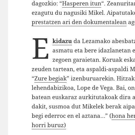
dagozkio: “
Hasperen itun
“. Zeanurita
ezagutu du nagusiki Mikel. Aipatuta
prestatzen ari den dokumentalean
ag
E
kidazu
da Lezamako abesbatza
asmatu eta bere idazlanetan 
zegoen garaietan. Koruak eska
zeuden tartean, eta aspaldi-aspaldi 
“
Zure begiak
” izenburuarekin. Hitzak,
lehendabizikoa, Lope de Vega. Bai, on
batean euskaraz aurkitutakoak dira ab
dakit, susmoa dut Mikelek berak aipat
begi ederroc en el aztana…” (
hona he
horri buruz)