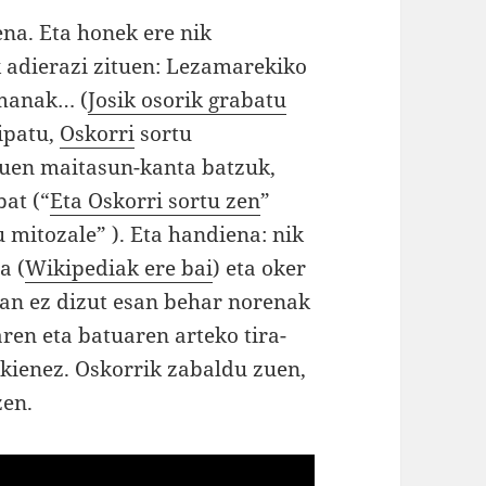
na. Eta honek ere nik
 adierazi zituen: Lezamarekiko
emanak… (
Josik osorik grabatu
ipatu,
Oskorri
sortu
ituen maitasun-kanta batzuk,
bat (“
Eta Oskorri sortu zen
”
u mitozale” ). Eta handiena: nik
a (
Wikipediak ere bai
) eta oker
tan ez dizut esan behar norenak
aren eta batuaren arteko tira-
okienez. Oskorrik zabaldu zuen,
 zen.