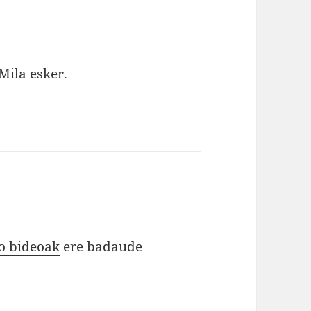
Mila esker.
ko bideoak
ere badaude