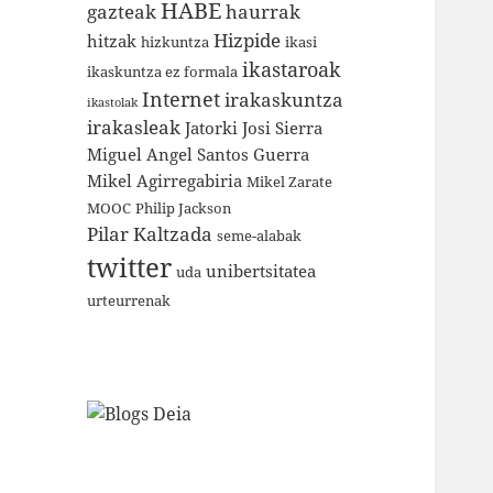
HABE
gazteak
haurrak
Hizpide
hitzak
hizkuntza
ikasi
ikastaroak
ikaskuntza ez formala
Internet
irakaskuntza
ikastolak
irakasleak
Jatorki
Josi Sierra
Miguel Angel Santos Guerra
Mikel Agirregabiria
Mikel Zarate
MOOC
Philip Jackson
Pilar Kaltzada
seme-alabak
twitter
unibertsitatea
uda
urteurrenak