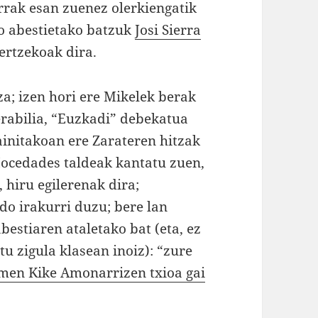
rrak esan zuenez olerkiengatik
ko abestietako batzuk
Josi Sierra
ertzekoak dira.
; izen hori ere Mikelek berak
erabilia, “Euzkadi” debekatua
initakoan ere Zarateren hitzak
Mocedades taldeak kantatu zuen,
 hiru egilerenak dira;
do irakurri duzu; bere lan
estiaren ataletako bat (eta, ez
u zigula klasean inoiz): “zure
men Kike Amonarrizen txioa gai