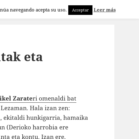
tinúa navegando acepta su uso.
Leer más
Acceptar
tak eta
ikel Zarate
ri omenaldi bat
, Lezaman. Hala izan zen:
, ekitaldi hunkigarria, hamaika
un (Derioko harrobia ere
ta eta kontu. Izan ere,