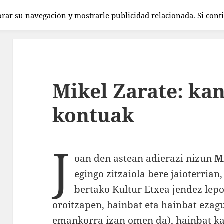
orar su navegación y mostrarle publicidad relacionada. Si con
Mikel Zarate: kan
kontuak
J
oan den astean adierazi nizun
M
egingo zitzaiola bere jaioterrian
bertako Kultur Etxea jendez lepo
oroitzapen, hainbat eta hainbat ezag
emankorra izan omen da), hainbat kan