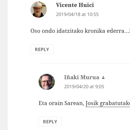
Vicente Huici
says:
2019/04/18 at 10:55
Oso ondo idatzitako kronika ederra…
REPLY
Iñaki Murua
says:
2019/04/20 at 9:05
Eta orain Sarean,
Josik grabatuta
REPLY