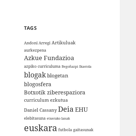
TAGS
Artikuluak
Andoni Arregi
aurkezpena
Azkue Fundazioa
azpiko curriculuma
Begoñazpi Ikastola
blogak
blogetan
blogosfera
Botxotik ziberespaziora
curriculum ezkutua
Deia
EHU
Daniel Cassany
elebitasuna
etxerako lanak
euskara
futbola
gaitasunak