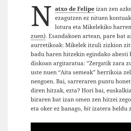
N
atxo de Felipe
izan zen azke
ezagutzen ez nituen kontuak
lotura eta Mikelekiko harr
zuen)
. Esandakoen artean, pare bat a
aurretikoak: Mikelek itzuli zizkion z
badu haren hitzekin egindako abesti 
diskoan argitaratua: “Zergatik zara z
uste nuen “Aita semeak” herrikoia zel
nengoen. Bai, sarreraren puntu hone
diren hitzak, ezta? Hori bai, euskalki
biraren bat izan omen zen hitzei zeg
eta oker ez banago,
hit
izatera heldu