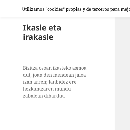
Utilizamos "cookies" propias y de terceros para mej
Ikasle eta
irakasle
Bizitza osoan ikasteko asmoa
dut, joan den mendean jaioa
izan arren; lanbidez ere
hezkuntzaren mundu
zabalean dihardut.