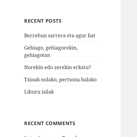
RECENT POSTS
Berrehun sarrera eta agur bat
Gehiago, gehiagorekin,
gehiagotan
Norekin edo zerekin erkatu?
Txioak nolako, pertsona halako
Liburu isilak
RECENT COMMENTS