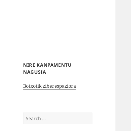
NIRE KANPAMENTU
NAGUSIA
Botxotik ziberespaziora
Search
for: