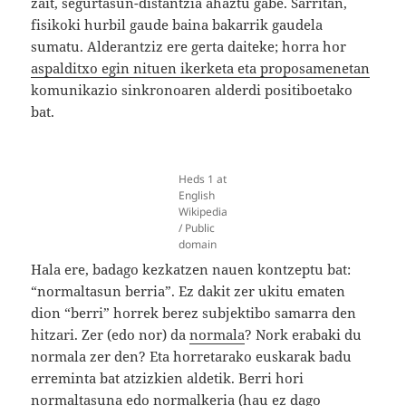
zait, segurtasun-distantzia ahaztu gabe. Sarritan,
fisikoki hurbil gaude baina bakarrik gaudela
sumatu. Alderantziz ere gerta daiteke; horra hor
aspalditxo egin nituen ikerketa eta proposamenetan
komunikazio sinkronoaren alderdi positiboetako
bat.
Heds 1 at
English
Wikipedia
/ Public
domain
Hala ere, badago kezkatzen nauen kontzeptu bat:
“normaltasun berria”. Ez dakit zer ukitu ematen
dion “berri” horrek berez subjektibo samarra den
hitzari. Zer (edo nor) da
normala
? Nork erabaki du
normala zer den? Eta horretarako euskarak badu
erreminta bat atzizkien aldetik. Berri hori
normaltasuna
edo normalkeria (hau ez dago