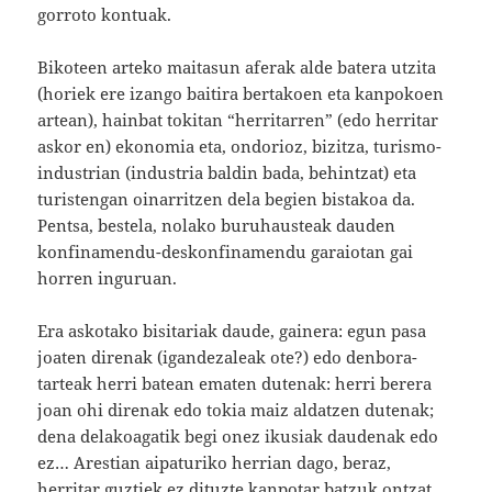
gorroto kontuak.
Bikoteen arteko maitasun aferak alde batera utzita
(horiek ere izango baitira bertakoen eta kanpokoen
artean), hainbat tokitan “herritarren” (edo herritar
askor en) ekonomia eta, ondorioz, bizitza, turismo-
industrian (industria baldin bada, behintzat) eta
turistengan oinarritzen dela begien bistakoa da.
Pentsa, bestela, nolako buruhausteak dauden
konfinamendu-deskonfinamendu garaiotan gai
horren inguruan.
Era askotako bisitariak daude, gainera: egun pasa
joaten direnak (igandezaleak ote?) edo denbora-
tarteak herri batean ematen dutenak: herri berera
joan ohi direnak edo tokia maiz aldatzen dutenak;
dena delakoagatik begi onez ikusiak daudenak edo
ez… Arestian aipaturiko herrian dago, beraz,
herritar guztiek ez dituzte kanpotar batzuk ontzat