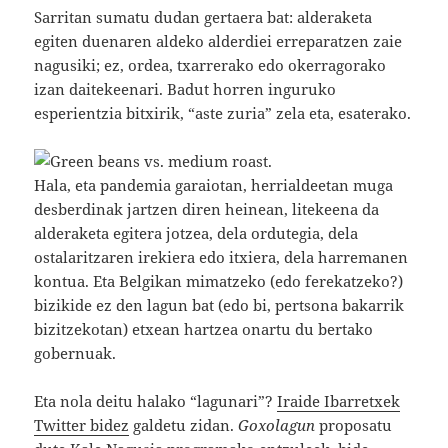
Sarritan sumatu dudan gertaera bat: alderaketa
egiten duenaren aldeko alderdiei erreparatzen zaie
nagusiki; ez, ordea, txarrerako edo okerragorako
izan daitekeenari. Badut horren inguruko
esperientzia bitxirik, “aste zuria” zela eta, esaterako.
Hala, eta pandemia garaiotan, herrialdeetan muga
desberdinak jartzen diren heinean, litekeena da
alderaketa egitera jotzea, dela ordutegia, dela
ostalaritzaren irekiera edo itxiera, dela harremanen
kontua. Eta Belgikan mimatzeko (edo ferekatzeko?)
bizikide ez den lagun bat (edo bi, pertsona bakarrik
bizitzekotan) etxean hartzea onartu du bertako
gobernuak.
Eta nola deitu halako “lagunari”?
Iraide Ibarretxek
Twitter bidez
galdetu zidan.
Goxolagun
proposatu