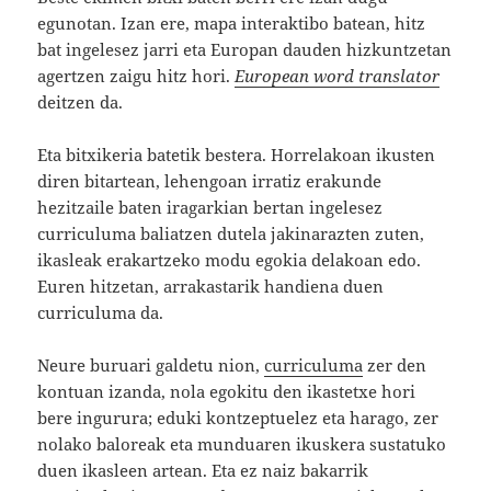
egunotan. Izan ere, mapa interaktibo batean, hitz
bat ingelesez jarri eta Europan dauden hizkuntzetan
agertzen zaigu hitz hori.
European word translator
deitzen da.
Eta bitxikeria batetik bestera. Horrelakoan ikusten
diren bitartean, lehengoan irratiz erakunde
hezitzaile baten iragarkian bertan ingelesez
curriculuma baliatzen dutela jakinarazten zuten,
ikasleak erakartzeko modu egokia delakoan edo.
Euren hitzetan, arrakastarik handiena duen
curriculuma da.
Neure buruari galdetu nion,
curriculuma
zer den
kontuan izanda, nola egokitu den ikastetxe hori
bere ingurura; eduki kontzeptuelez eta harago, zer
nolako baloreak eta munduaren ikuskera sustatuko
duen ikasleen artean. Eta ez naiz bakarrik