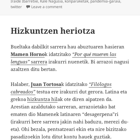
on
Iraide Ibarretxe
,
Kale Nagusia
,
konparaketak
,
pandemia-garaia
,
on Norekin edo zerekin erkatu?
twitter
Leave a comment
Hizkuntzen heriotza
Bueltaka dabilkit sarrera hau abuztuaren hasieran
Mamen Horno
k idatzitako
“Por qué mueren las
lenguas”
sarrera
irakurri nuenetik. Bi arrazoi nagusi
azaltzen ditu bertan.
Halaber,
Juan Tortosa
k idatzitako
“Filólogos
cabreados”
testua ere irakurri dut gerora. Latina eta
grekoa
hizkuntza hil
ak ote diren aipatzen da.
Arestian azaldutako sarreran, arrazoietako bat
ematen dio Mamenek latinaren “desagerpena”ri
(irakurri bere sarrera jakin nahi baduzu, merezi du-
eta). Ohi bezala, pentsatzeari ekin eta nire bizitzako
pasadizoekin lotu ditut kontu hauek guztiak.