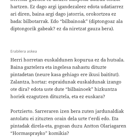
hartzen. Ez dago argi igandezaleez edota udatiarrez
ari diren, baina argi dago jatorria, orokortzea ez
bada: bilbotarrak. Edo “bilbainoak” (diptongoaz ala
diptongorik gabeak? ez da niretzat gauza bera).
Erabilera askea
Herri horretan euskaldunen kopurua ez da hutsala.
Baina gaztelera eta ingelesa nahastu dituzte
pintadetan (neure kasa gehiago ere ikusi baititut).
Zalantza, hortaz: espraidunak euskaldunak izango
ote dira? edota uste dute “bilbainoek” hizkuntza
horiek ezagutzen dituztela, eta ez euskara?
Portzierto. Sarreraren izen bera zuten jardunaldiak
antolatu ei zituzten orain dela urte t’erdi edo. Eta
pintadak direla-eta, gogoan duzu Antton Olariagaren
“Hormasprayko” komikia?