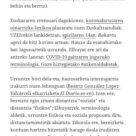
behin eta berriz).
Euskararen eremuari dagokionez,
koronabirusaren
oinarrizko lexikoa
plazaratu zuen Euskaltzaindiak,
UZEIrekin lankidetzan,
apirilaren 14an
.
Bakartu
ageri da hitz horien artean. Hauxe da esanahietako
bat: lagunartetik urrundu. Elhuyar ere ari da
antzeko lanean:
COVID-19 gaitzaren inguruko
terminologia. Gure hiztegietako #azkenaldaketak.
Urruntze hori dela-eta, hausnarketa interesgarria
irakurri nuen lehengoan (
Beatriz González López-
Valcárceli elkarrizketa
El Diario.es
-en
). Izan ere,
bereiztu egin zituen distantzia “soziala” eta
distantzia “fisikoa”; Elhuyarrek, terminologia
aldetik, urruntze fisikoa eta soziala proposatu ditu,
distanciamiento
tik abiatuta. Edonola ere, bereizketa
kontuan hartzea hitzetatik harago doala iruditzen