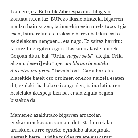
Izan ere,
eta Botxotik Ziberespaziora blogean
kontatu nuen iaz
, BUPeko ikasle nintzela, bigarren
mailan hain zuzen, latinarekin egin nuela topo. Egia
esan, latinarekin eta irakasle berezi batekin; asko
zekielakoan nengoen… eta nago. Ez zaitez harritu:
latinez hitz egiten zigun klasean irakasle horrek.
Gogoan ditut, bai, “Urlia,
surge / sede
” [alegia, Urlia
altxatu / eseri] edo “
aperum librum in pagela
ducentesima prim
a” bezalakoak. Garai hartako
klasekide batek oso oroimen onekoa naizela esaten
dit; ez dakit ba halaxe izango den, baina latinaren
bestelako ikuspegi bizi bat eman zigula begien
bistakoa da.
Mamenek azaldutako bigarren arrazoian
euskararen kasuan sumatu dut. Eta horrelako
arriskuei aurre egiteko egindako ahaleginak.
Besteak beste,
“Fisika nuklearra ere euskaraz”