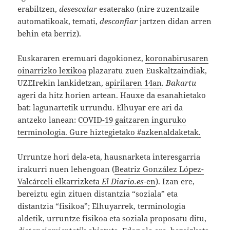
erabiltzen,
desescalar
esaterako (nire zuzentzaile
automatikoak, temati,
desconfiar
jartzen didan arren
behin eta berriz).
Euskararen eremuari dagokionez,
koronabirusaren
oinarrizko lexikoa
plazaratu zuen Euskaltzaindiak,
UZEIrekin lankidetzan,
apirilaren 14an
.
Bakartu
ageri da hitz horien artean. Hauxe da esanahietako
bat: lagunartetik urrundu. Elhuyar ere ari da
antzeko lanean:
COVID-19 gaitzaren inguruko
terminologia. Gure hiztegietako #azkenaldaketak.
Urruntze hori dela-eta, hausnarketa interesgarria
irakurri nuen lehengoan (
Beatriz González López-
Valcárceli elkarrizketa
El Diario.es
-en
). Izan ere,
bereiztu egin zituen distantzia “soziala” eta
distantzia “fisikoa”; Elhuyarrek, terminologia
aldetik, urruntze fisikoa eta soziala proposatu ditu,