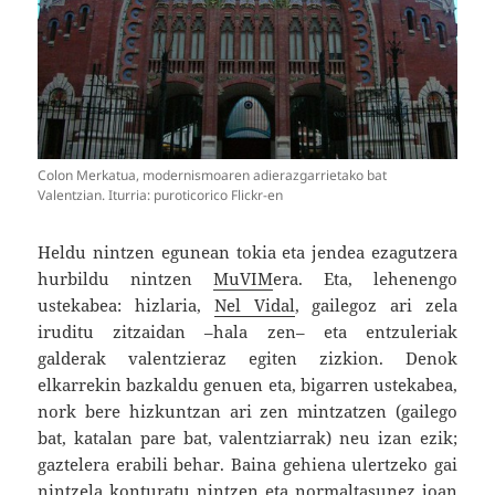
Colon Merkatua, modernismoaren adierazgarrietako bat
Valentzian. Iturria: puroticorico Flickr-en
Heldu nintzen egunean tokia eta jendea ezagutzera
hurbildu nintzen
MuVIM
era. Eta, lehenengo
ustekabea: hizlaria,
Nel Vidal
, gailegoz ari zela
iruditu zitzaidan –hala zen– eta entzuleriak
galderak valentzieraz egiten zizkion. Denok
elkarrekin bazkaldu genuen eta, bigarren ustekabea,
nork bere hizkuntzan ari zen mintzatzen (gailego
bat, katalan pare bat, valentziarrak) neu izan ezik;
gaztelera erabili behar. Baina gehiena ulertzeko gai
nintzela konturatu nintzen eta normaltasunez joan