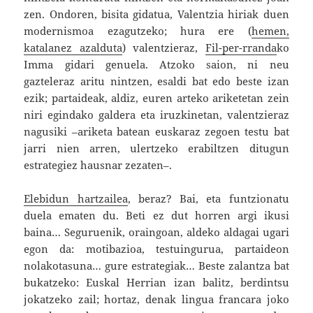
zen. Ondoren, bisita gidatua, Valentzia hiriak duen
modernismoa ezagutzeko; hura ere (
hemen,
katalanez azalduta
) valentzieraz,
Fil-per-rranda
ko
Imma gidari genuela. Atzoko saion, ni neu
gazteleraz aritu nintzen, esaldi bat edo beste izan
ezik; partaideak, aldiz, euren arteko ariketetan zein
niri egindako galdera eta iruzkinetan, valentzieraz
nagusiki –ariketa batean euskaraz zegoen testu bat
jarri nien arren, ulertzeko erabiltzen ditugun
estrategiez hausnar zezaten–.
Elebidun hartzailea
, beraz? Bai, eta funtzionatu
duela ematen du. Beti ez dut horren argi ikusi
baina… Seguruenik, oraingoan, aldeko aldagai ugari
egon da: motibazioa, testuingurua, partaideon
nolakotasuna… gure estrategiak… Beste zalantza bat
bukatzeko: Euskal Herrian izan balitz, berdintsu
jokatzeko zail; hortaz, denak lingua francara joko