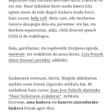
zer zen. Haur txikiekin beste modu batera hitz
egiten omen da (edo dugu); hizkera modu horri,
hain zuzen,
baby talk
deitu zaio, edo
motherese
.
Genero-ikuspegia dela-eta,
parentese
ere bai, eta
ikerketa-esparruetan, aldiz,
child directed speach
(CDS)
ei da erabiliagoa.
Hala, gaztelaniaz, eta ingelesetik itzulpena eginda,
maternés
ere erabiltzen da antza denez,
Lola Ponsek
idatzi duenari jarraikiz
, adibidez.
Euskararen eremuan, berriz, Hizpide aldizkarian
aurkitu nuen honen inguruko artikulu bat, 49.
zenbakian hain zuzen;
Juan Jose Zubirik idatzitako
“Haur hizkeraren erabileraz”
. Artikulu
horretan,
ama hizkera
eta
haurrei zuzendutako
hizkera
hitzak ageri dira.