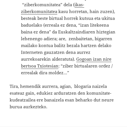
“ziberkomunitatea” dela (
ikas-
ziberkomunitatea
kasu horretan, hain zuzen),
besteak beste birtual horrek kutsua eta ukitua
baduelako (erreala ez dena, “izan litekeena
baina ez dena” da Euskaltzaindiaren hiztegian
lehenengo adiera; are, zenbaitetan, bigarren
mailako kontua balitz bezala hartzen delako
Interneten gauzatzen dena aurrez
aurrekoarekin alderatuta).
Gogoan izan nire
bertsoa Txiotesian
: “ziber birtualaren ordez /
errealak dira moldez…”
Tira, hemendik aurrera, agian, blogaria naizela
esateaz gain, edukiez arduratzen den komunitate-
kudeatzailea ere banaizela esan beharko dut neure
burua aurkezteko.