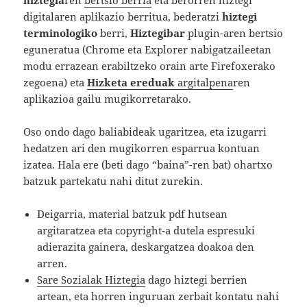
digitalaren aplikazio berritua, bederatzi
hiztegi
terminologiko
berri,
Hiztegibar
plugin-aren bertsio
eguneratua (Chrome eta Explorer nabigatzaileetan
modu errazean erabiltzeko orain arte Firefoxerako
zegoena) eta
Hizketa ereduak
argitalpena
ren
aplikazioa gailu mugikorretarako.
Oso ondo dago baliabideak ugaritzea, eta izugarri
hedatzen ari den mugikorren esparrua kontuan
izatea. Hala ere (beti dago “baina”-ren bat) ohartxo
batzuk partekatu nahi ditut zurekin.
Deigarria, material batzuk pdf hutsean
argitaratzea eta copyright-a dutela espresuki
adierazita gainera, deskargatzea doakoa den
arren.
Sare Sozialak Hiztegia
dago hiztegi berrien
artean, eta horren inguruan zerbait kontatu nahi