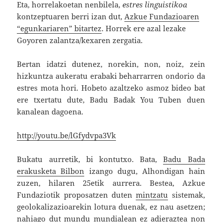
Eta, horrelakoetan nenbilela,
estres linguistikoa
kontzeptuaren berri izan dut,
Azkue Fundazioaren
“egunkariaren” bitartez
. Horrek ere azal lezake
Goyoren zalantza/kexaren zergatia.
Bertan idatzi dutenez, norekin, non, noiz, zein
hizkuntza aukeratu erabaki beharrarren ondorio da
estres mota hori. Hobeto azaltzeko asmoz bideo bat
ere txertatu dute, Badu Badak You Tuben duen
kanalean dagoena.
http://youtu.be/lGfydvpa3Vk
Bukatu aurretik, bi kontutxo. Bata,
Badu Bada
erakusketa Bilbon
izango dugu, Alhondigan hain
zuzen, hilaren 25etik aurrera. Bestea, Azkue
Fundaziotik proposatzen duten
mintzatu
sistemak,
geolokalizazioarekin lotura duenak, ez nau asetzen;
nahiago dut mundu mundialean ez adieraztea non