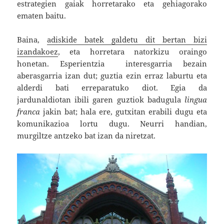
estrategien gaiak horretarako eta gehiagorako
ematen baitu.
Baina,
adiskide batek galdetu dit bertan bizi
izandakoez
, eta horretara natorkizu oraingo
honetan. Esperientzia interesgarria bezain
aberasgarria izan dut; guztia ezin erraz laburtu eta
alderdi bati erreparatuko diot. Egia da
jardunaldiotan ibili garen guztiok badugula
lingua
franca
jakin bat; hala ere, gutxitan erabili dugu eta
komunikazioa lortu dugu. Neurri handian,
murgiltze antzeko bat izan da niretzat.