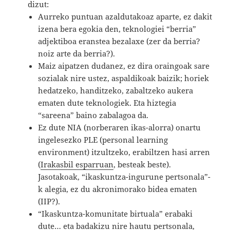
dizut:
Aurreko puntuan azaldutakoaz aparte, ez dakit
izena bera egokia den, teknologiei “berria”
adjektiboa eranstea bezalaxe (zer da berria?
noiz arte da berria?).
Maiz aipatzen dudanez, ez dira oraingoak sare
sozialak nire ustez, aspaldikoak baizik; horiek
hedatzeko, handitzeko, zabaltzeko aukera
ematen dute teknologiek. Eta hiztegia
“sareena” baino zabalagoa da.
Ez dute NIA (norberaren ikas-alorra) onartu
ingelesezko PLE (personal learning
environment) itzultzeko, erabiltzen hasi arren
(
Irakasbil esparruan
, besteak beste).
Jasotakoak, “ikaskuntza-ingurune pertsonala”-
k alegia, ez du akronimorako bidea ematen
(IIP?).
“Ikaskuntza-komunitate birtuala” erabaki
dute… eta badakizu nire hautu pertsonala,