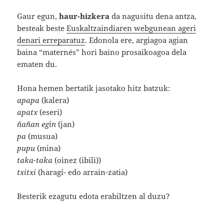
Gaur egun,
haur-hizkera
da nagusitu dena antza,
besteak beste
Euskaltzaindiaren webgunean ageri
denari erreparatuz
. Edonola ere, argiagoa agian
baina “maternés” hori baino prosaikoagoa dela
ematen du.
Hona hemen bertatik jasotako hitz batzuk:
apapa
(kalera)
apatx
(eseri)
ñañan egin
(jan)
pa
(musua)
pupu
(mina)
taka-taka
(oinez (ibili))
txitxi
(haragi- edo arrain-zatia)
Besterik ezagutu edota erabiltzen al duzu?