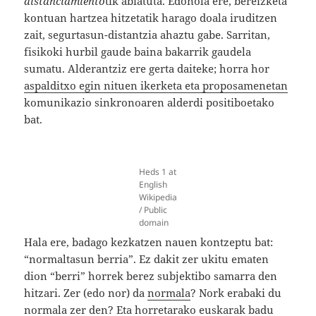
distanciamiento
tik abiatuta. Edonola ere, bereizketa
kontuan hartzea hitzetatik harago doala iruditzen
zait, segurtasun-distantzia ahaztu gabe. Sarritan,
fisikoki hurbil gaude baina bakarrik gaudela
sumatu. Alderantziz ere gerta daiteke; horra hor
aspalditxo egin nituen ikerketa eta proposamenetan
komunikazio sinkronoaren alderdi positiboetako
bat.
Heds 1 at
English
Wikipedia
/ Public
domain
Hala ere, badago kezkatzen nauen kontzeptu bat:
“normaltasun berria”. Ez dakit zer ukitu ematen
dion “berri” horrek berez subjektibo samarra den
hitzari. Zer (edo nor) da
normala
? Nork erabaki du
normala zer den? Eta horretarako euskarak badu