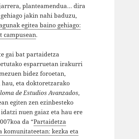
 jarrera, planteamendua… dira
 gehiago jakin nahi baduzu,
lagunak egitea baino gehiago:
et campusean
.
e gai bat partaidetza
ortutako esparruetan irakurri
 mezuen bidez foroetan,
n hau, eta doktoretzarako
loma de Estudios Avanzados
,
ean egiten zen ezinbesteko
 idatzi nuen gaiaz eta hau ere
2007koa da “
Partaidetza
ta komunitateetan: kezka eta