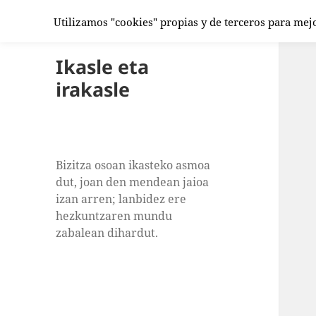
Utilizamos "cookies" propias y de terceros para mej
Ikasle eta
irakasle
Bizitza osoan ikasteko asmoa
dut, joan den mendean jaioa
izan arren; lanbidez ere
hezkuntzaren mundu
zabalean dihardut.