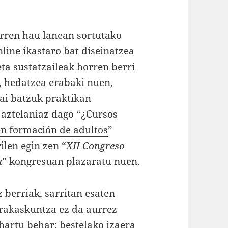
arren hau lanean sortutako
line ikastaro bat diseinatzea
ta sustatzaileak horren berri
i, hedatzea erabaki nuen,
gai batzuk praktikan
Gaztelaniaz dago
“¿Cursos
en formación de adultos
”
len egin zen “
XII Congreso
a
” kongresuan plazaratu nuen.
 berriak, sarritan esaten
irakaskuntza ez da aurrez
hartu behar; bestelako izaera