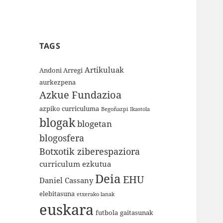
TAGS
Artikuluak
Andoni Arregi
aurkezpena
Azkue Fundazioa
azpiko curriculuma
Begoñazpi Ikastola
blogak
blogetan
blogosfera
Botxotik ziberespaziora
curriculum ezkutua
Deia
EHU
Daniel Cassany
elebitasuna
etxerako lanak
euskara
futbola
gaitasunak