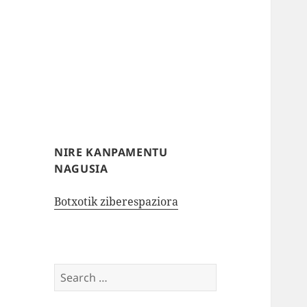
NIRE KANPAMENTU
NAGUSIA
Botxotik ziberespaziora
Search
for: