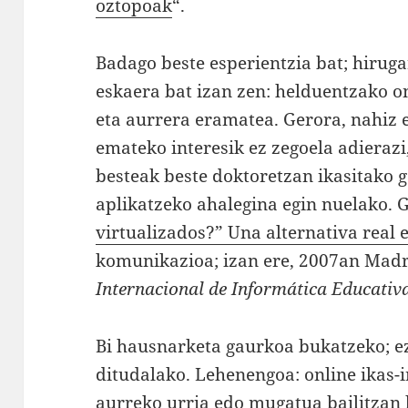
oztopoak
“.
Badago beste esperientzia bat; hirug
eskaera bat izan zen: helduentzako on
eta aurrera eramatea. Gerora, nahiz e
emateko interesik ez zegoela adieraz
besteak beste doktoretzan ikasitako 
aplikatzeko ahalegina egin nuelako. 
virtualizados?” Una alternativa real 
komunikazioa; izan ere, 2007an Madri
Internacional de Informática Educativ
Bi hausnarketa gaurkoa bukatzeko; ez
ditudalako. Lehenengoa: online ikas-
aurreko urria edo mugatua bailitzan 