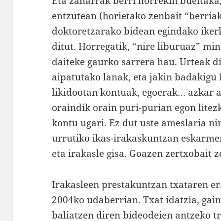
Eta zaharrak berri horrekin bueltaka
entzutean (horietako zenbait “berriak
doktoretzarako bidean egindako ikerk
ditut. Horregatik, “nire liburuaz” mi
daiteke gaurko sarrera hau. Urteak d
aipatutako lanak, eta jakin badakig
likidootan kontuak, egoerak… azkar 
oraindik orain puri-purian egon lite
kontu ugari. Ez dut uste ameslaria nin
urrutiko ikas-irakaskuntzan eskarmen
eta irakasle gisa. Goazen zertxobait 
Irakasleen prestakuntzan txataren er
2004ko udaberrian. Txat idatzia, gain
baliatzen diren bideodeien antzeko t