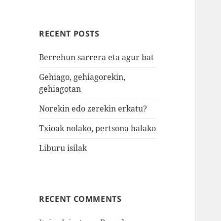
RECENT POSTS
Berrehun sarrera eta agur bat
Gehiago, gehiagorekin,
gehiagotan
Norekin edo zerekin erkatu?
Txioak nolako, pertsona halako
Liburu isilak
RECENT COMMENTS