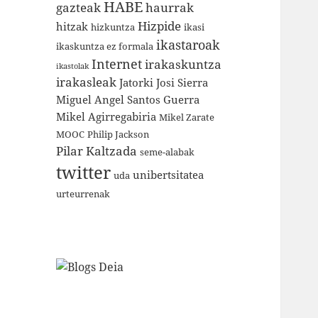
HABE
gazteak
haurrak
Hizpide
hitzak
hizkuntza
ikasi
ikastaroak
ikaskuntza ez formala
Internet
irakaskuntza
ikastolak
irakasleak
Jatorki
Josi Sierra
Miguel Angel Santos Guerra
Mikel Agirregabiria
Mikel Zarate
MOOC
Philip Jackson
Pilar Kaltzada
seme-alabak
twitter
unibertsitatea
uda
urteurrenak