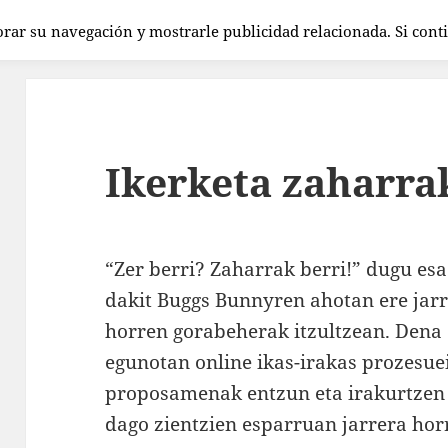
orar su navegación y mostrarle publicidad relacionada. Si con
Ikerketa zaharrak
“Zer berri? Zaharrak berri!” dugu es
dakit Buggs Bunnyren ahotan ere jar
horren gorabeherak itzultzean. Dena
egunotan online ikas-irakas prozesuei
proposamenak entzun eta irakurtzen
dago zientzien esparruan jarrera hor