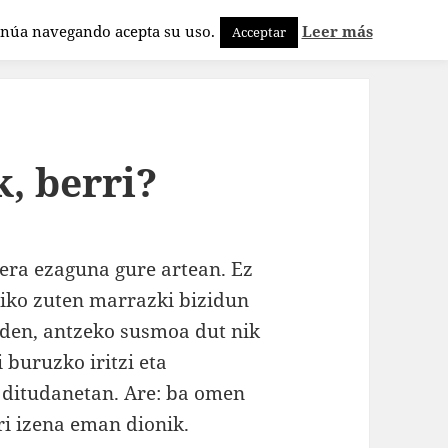
tinúa navegando acepta su uso.
Leer más
Acceptar
, berri?
aera ezaguna gure artean. Ez
riko zuten marrazki bizidun
 den, antzeko susmoa dut nik
 buruzko iritzi eta
 ditudanetan. Are: ba omen
ri izena eman dionik.