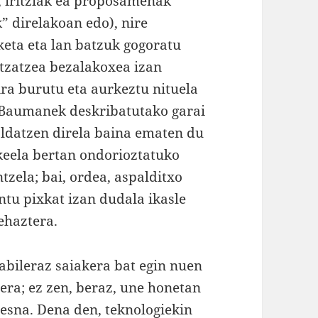
, iritziak ea proposamenak
” direlakoan edo), nire
eta eta lan batzuk gogoratu
ntzatzea bezalakoxea izan
ira burutu eta aurkeztu nituela
u Baumanek deskribatutako garai
aldatzen direla baina ematen du
zkeela bertan ondorioztatuko
tzela; bai, ordea, aspalditxo
tu pixkat izan dudala ikasle
zehaztera.
abileraz saiakera bat egin nuen
era; ez zen, beraz, une honetan
resna. Dena den, teknologiekin