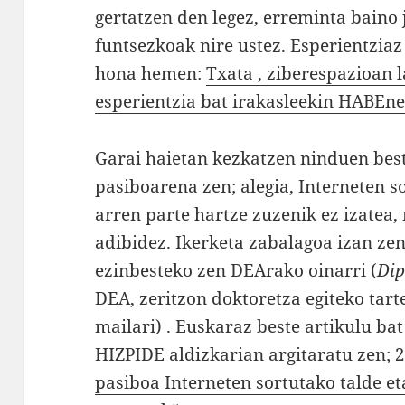
gertatzen den legez, erreminta baino
funtsezkoak nire ustez. Esperientziaz
hona hemen:
Txata , ziberespazioan 
esperientzia bat irakasleekin HABEn
Garai haietan kezkatzen ninduen best
pasiboarena zen; alegia, Interneten s
arren parte hartze zuzenik ez izatea,
adibidez. Ikerketa zabalagoa izan ze
ezinbesteko zen DEArako oinarri (
Dip
DEA, zeritzon doktoretza egiteko tart
mailari) . Euskaraz beste artikulu bat
HIZPIDE aldizkarian argitaratu zen; 
pasiboa Interneten sortutako talde e