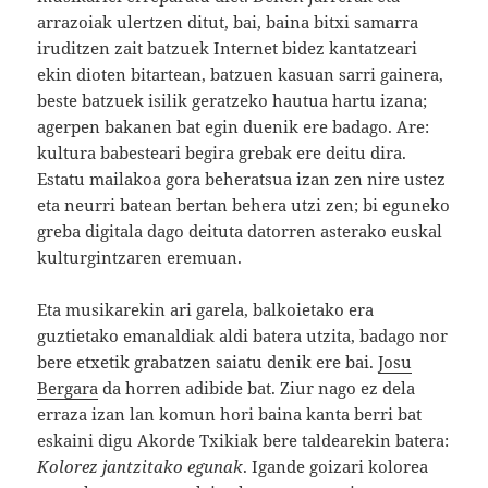
arrazoiak ulertzen ditut, bai, baina bitxi samarra
iruditzen zait batzuek Internet bidez kantatzeari
ekin dioten bitartean, batzuen kasuan sarri gainera,
beste batzuek isilik geratzeko hautua hartu izana;
agerpen bakanen bat egin duenik ere badago. Are:
kultura babesteari begira grebak ere deitu dira.
Estatu mailakoa gora beheratsua izan zen nire ustez
eta neurri batean bertan behera utzi zen; bi eguneko
greba digitala dago deituta datorren asterako euskal
kulturgintzaren eremuan.
Eta musikarekin ari garela, balkoietako era
guztietako emanaldiak aldi batera utzita, badago nor
bere etxetik grabatzen saiatu denik ere bai.
Josu
Bergara
da horren adibide bat. Ziur nago ez dela
erraza izan lan komun hori baina kanta berri bat
eskaini digu Akorde Txikiak bere taldearekin batera:
Kolorez jantzitako egunak
. Igande goizari kolorea