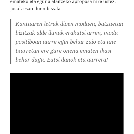
emateko eta eguna alaitzeko aproposa nire ustez.
Josuk esan duen bezala:
Kantuaren letrak dioen moduen, batzuetan
bizitzak alde ilunak erakutsi arren, modu
positiboan aurre egin behar zaio eta une
txarretan ere gure onena ematen ikasi
behar dugu. Eutsi danok eta aurrera!