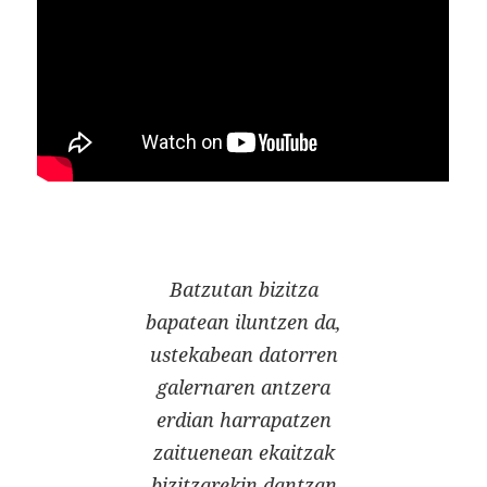
Batzutan bizitza
bapatean iluntzen da,
ustekabean datorren
galernaren antzera
erdian harrapatzen
zaituenean ekaitzak
bizitzarekin dantzan