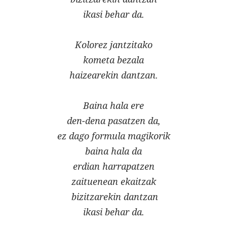
ikasi behar da.
Kolorez jantzitako
kometa bezala
haizearekin dantzan.
Baina hala ere
den-dena pasatzen da,
ez dago formula magikorik
baina hala da
erdian harrapatzen
zaituenean ekaitzak
bizitzarekin dantzan
ikasi behar da.