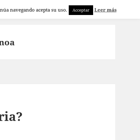
tinúa navegando acepta su uso.
Leer más
Acceptar
onoa
ria?