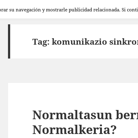
orar su navegación y mostrarle publicidad relacionada. Si con
Tag:
komunikazio sinkr
Normaltasun ber
Normalkeria?