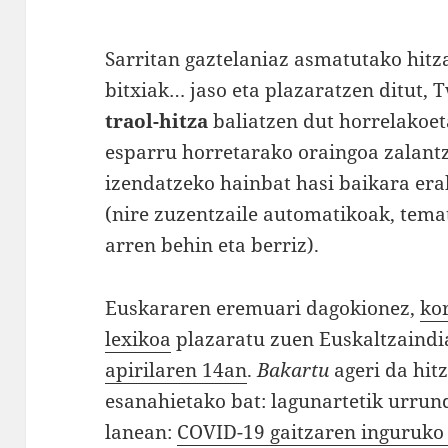
Sarritan gaztelaniaz asmatutako hitz
bitxiak… jaso eta plazaratzen ditut, 
traol-hitza
baliatzen dut horrelakoet
esparru horretarako oraingoa zalantz
izendatzeko hainbat hasi baikara era
(nire zuzentzaile automatikoak, tema
arren behin eta berriz).
Euskararen eremuari dagokionez,
ko
lexikoa
plazaratu zuen Euskaltzaindia
apirilaren 14an
.
Bakartu
ageri da hit
esanahietako bat: lagunartetik urrun
lanean:
COVID-19 gaitzaren inguruko 