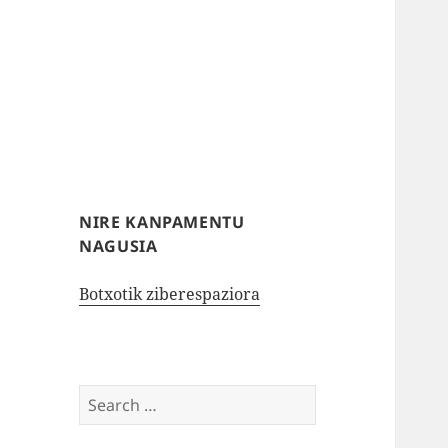
NIRE KANPAMENTU
NAGUSIA
Botxotik ziberespaziora
Search
for: