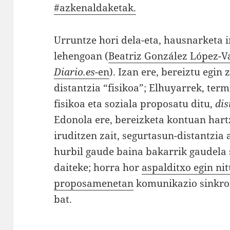
#azkenaldaketak.
Urruntze hori dela-eta, hausnarketa i
lehengoan (
Beatriz González López-Va
Diario.es
-en
). Izan ere, bereiztu egin 
distantzia “fisikoa”; Elhuyarrek, term
fisikoa eta soziala proposatu ditu,
dis
Edonola ere, bereizketa kontuan hart
iruditzen zait, segurtasun-distantzia 
hurbil gaude baina bakarrik gaudela 
daiteke; horra hor
aspalditxo egin nit
proposamenetan
komunikazio sinkron
bat.