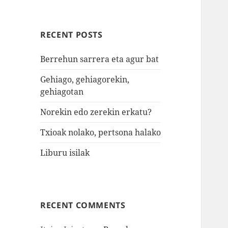
RECENT POSTS
Berrehun sarrera eta agur bat
Gehiago, gehiagorekin,
gehiagotan
Norekin edo zerekin erkatu?
Txioak nolako, pertsona halako
Liburu isilak
RECENT COMMENTS