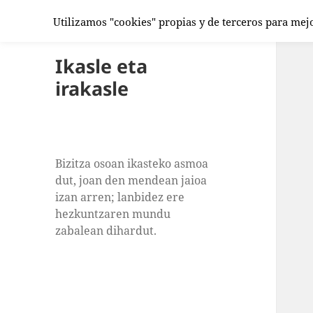
Utilizamos "cookies" propias y de terceros para mej
Ikasle eta
irakasle
Bizitza osoan ikasteko asmoa
dut, joan den mendean jaioa
izan arren; lanbidez ere
hezkuntzaren mundu
zabalean dihardut.