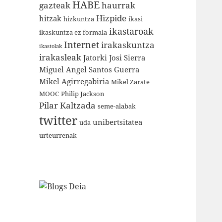
HABE
gazteak
haurrak
Hizpide
hitzak
hizkuntza
ikasi
ikastaroak
ikaskuntza ez formala
Internet
irakaskuntza
ikastolak
irakasleak
Jatorki
Josi Sierra
Miguel Angel Santos Guerra
Mikel Agirregabiria
Mikel Zarate
MOOC
Philip Jackson
Pilar Kaltzada
seme-alabak
twitter
unibertsitatea
uda
urteurrenak