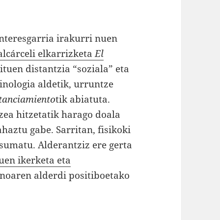
nteresgarria irakurri nuen
lcárceli elkarrizketa
El
zituen distantzia “soziala” eta
inologia aldetik, urruntze
tanciamiento
tik abiatuta.
zea hitzetatik harago doala
ahaztu gabe. Sarritan, fisikoki
sumatu. Alderantziz ere gerta
uen ikerketa eta
oaren alderdi positiboetako