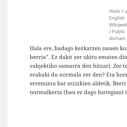
Heds 1 a
English
Wikiped
/ Public
domain
Hala ere, badago kezkatzen nauen ko
berria”. Ez dakit zer ukitu ematen di
subjektibo samarra den hitzari. Zer 
erabaki du normala zer den? Eta hor
erreminta bat atzizkien aldetik. Berri
normalkeria (hau ez dago hiztegian) 