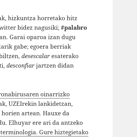
ak, hizkuntza horretako hitz
Twitter bidez nagusiki;
#palabro
an. Garai oparoa izan dugu
arik gabe; egoera berriak
biltzen,
desescalar
esaterako
ti,
desconfiar
jartzen didan
ronabirusaren oinarrizko
k, UZEIrekin lankidetzan,
z horien artean. Hauxe da
du. Elhuyar ere ari da antzeko
terminologia. Gure hiztegietako