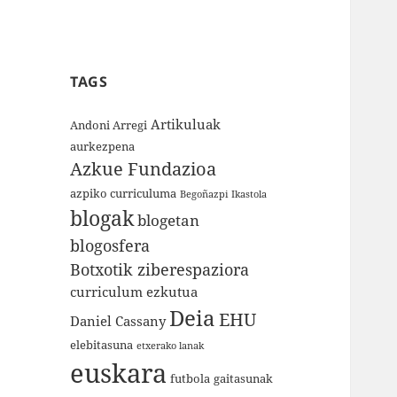
TAGS
Artikuluak
Andoni Arregi
aurkezpena
Azkue Fundazioa
azpiko curriculuma
Begoñazpi Ikastola
blogak
blogetan
blogosfera
Botxotik ziberespaziora
curriculum ezkutua
Deia
EHU
Daniel Cassany
elebitasuna
etxerako lanak
euskara
futbola
gaitasunak