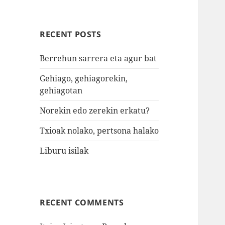
RECENT POSTS
Berrehun sarrera eta agur bat
Gehiago, gehiagorekin,
gehiagotan
Norekin edo zerekin erkatu?
Txioak nolako, pertsona halako
Liburu isilak
RECENT COMMENTS