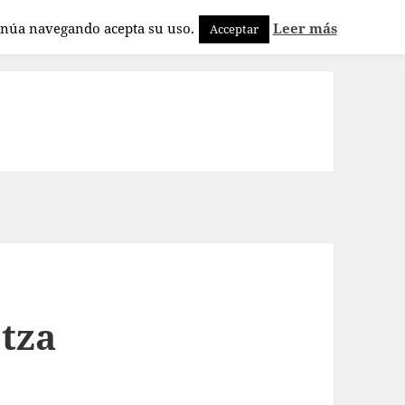
tinúa navegando acepta su uso.
Leer más
Acceptar
tza