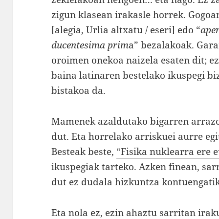
zigun klasean irakasle horrek. Gogoan 
[alegia, Urlia altxatu / eseri] edo “
ape
ducentesima prim
a” bezalakoak. Gara
oroimen onekoa naizela esaten dit; ez
baina latinaren bestelako ikuspegi bi
bistakoa da.
Mamenek azaldutako bigarren arraz
dut. Eta horrelako arriskuei aurre eg
Besteak beste,
“Fisika nuklearra ere 
ikuspegiak tarteko. Azken finean, sarr
dut ez dudala hizkuntza kontuengatik
Eta nola ez, ezin ahaztu sarritan ira