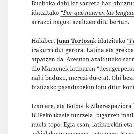
Bueltaka dabilkit sarrera hau abuzt
idatzitako
“Por qué mueren las lengua
arrazoi nagusi azaltzen ditu bertan.
Halaber,
Juan Tortosa
k idatzitako
“F
irakurri dut gerora. Latina eta greko
aipatzen da. Arestian azaldutako sar
dio Mamenek latinaren “desagerpena”r
nahi baduzu, merezi du-eta). Ohi beza
bizitzako pasadizoekin lotu ditut kon
Izan ere,
eta Botxotik Ziberespaziora
BUPeko ikasle nintzela, bigarren mail
nuela topo. Egia esan, latinarekin eta
zekielakoan nengoen… eta nago. Ez zai