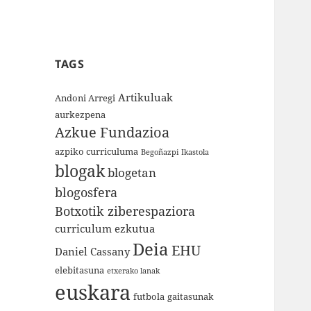
TAGS
Artikuluak
Andoni Arregi
aurkezpena
Azkue Fundazioa
azpiko curriculuma
Begoñazpi Ikastola
blogak
blogetan
blogosfera
Botxotik ziberespaziora
curriculum ezkutua
Deia
EHU
Daniel Cassany
elebitasuna
etxerako lanak
euskara
futbola
gaitasunak