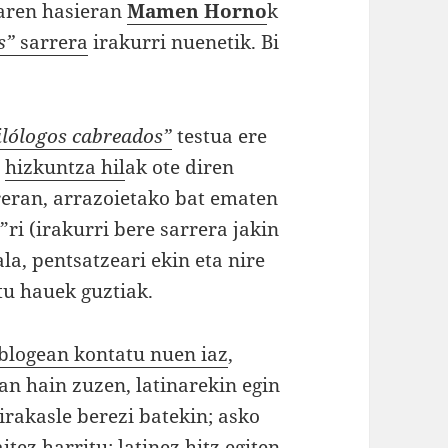
uaren hasieran
Mamen Horno
k
s”
sarrera
irakurri nuenetik. Bi
ilólogos cabreados”
testua ere
a
hizkuntza hil
ak ote diren
reran, arrazoietako bat ematen
i (irakurri bere sarrera jakin
la, pentsatzeari ekin eta nire
tu hauek guztiak.
 blogean kontatu nuen iaz
,
an hain zuzen, latinarekin egin
 irakasle berezi batekin; asko
tez harritu: latinez hitz egiten