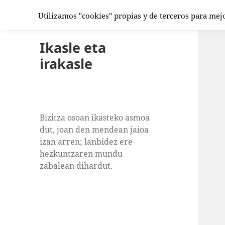
Utilizamos "cookies" propias y de terceros para mej
Ikasle eta
irakasle
Bizitza osoan ikasteko asmoa
dut, joan den mendean jaioa
izan arren; lanbidez ere
hezkuntzaren mundu
zabalean dihardut.