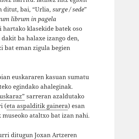
ditut, bai, “Urlia,
surge / sede
”
rum librum in pagela
i hartako klasekide batek oso
 dakit ba halaxe izango den,
zi bat eman zigula begien
oian euskararen kasuan sumatu
iteko egindako ahaleginak.
euskaraz”
sarreran azaldutako
i (
eta aspalditik gainera
) esan
 museoko ataltxo bat izan nahi.
kurri ditugun
Joxan Artze
ren