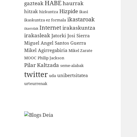
HABE
gazteak
haurrak
Hizpide
hitzak
hizkuntza
ikasi
ikastaroak
ikaskuntza ez formala
Internet
irakaskuntza
ikastolak
irakasleak
Jatorki
Josi Sierra
Miguel Angel Santos Guerra
Mikel Agirregabiria
Mikel Zarate
MOOC
Philip Jackson
Pilar Kaltzada
seme-alabak
twitter
unibertsitatea
uda
urteurrenak