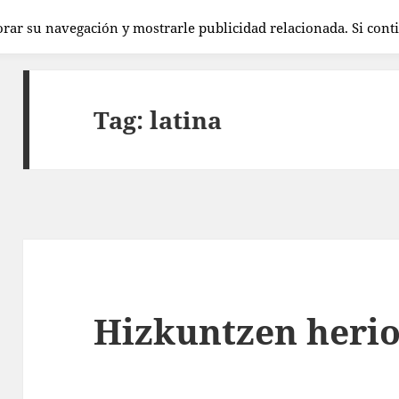
orar su navegación y mostrarle publicidad relacionada. Si con
Tag:
latina
Hizkuntzen herio