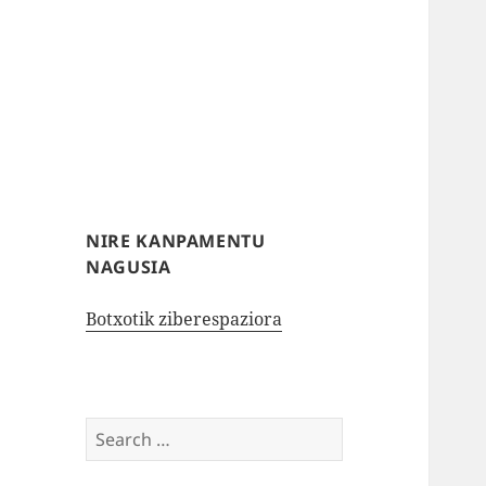
NIRE KANPAMENTU
NAGUSIA
Botxotik ziberespaziora
Search
for: