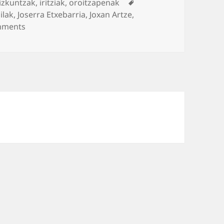
Tags
izkuntzak
,
iritziak
,
oroitzapenak
ilak
,
Joserra Etxebarria
,
Joxan Artze
,
on Hizkuntzen heriotza
mments