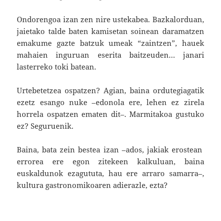
Ondorengoa izan zen nire ustekabea. Bazkalorduan,
jaietako talde baten kamisetan soinean daramatzen
emakume gazte batzuk umeak “zaintzen”, hauek
mahaien inguruan eserita baitzeuden… janari
lasterreko toki batean.
Urtebetetzea ospatzen? Agian, baina ordutegiagatik
ezetz esango nuke –edonola ere, lehen ez zirela
horrela ospatzen ematen dit–. Marmitakoa gustuko
ez? Seguruenik.
Baina, bata zein bestea izan –ados, jakiak erostean
errorea ere egon zitekeen kalkuluan, baina
euskaldunok ezagututa, hau ere arraro samarra–,
kultura gastronomikoaren adierazle, ezta?