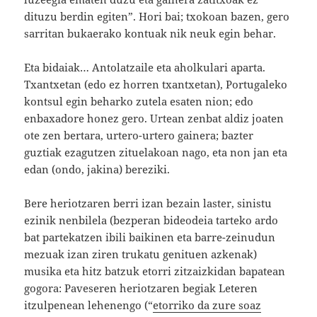
dituzu berdin egiten”. Hori bai; txokoan bazen, gero
sarritan bukaerako kontuak nik neuk egin behar.
Eta bidaiak… Antolatzaile eta aholkulari aparta.
Txantxetan (edo ez horren txantxetan), Portugaleko
kontsul egin beharko zutela esaten nion; edo
enbaxadore honez gero. Urtean zenbat aldiz joaten
ote zen bertara, urtero-urtero gainera; bazter
guztiak ezagutzen zituelakoan nago, eta non jan eta
edan (ondo, jakina) bereziki.
Bere heriotzaren berri izan bezain laster, sinistu
ezinik nenbilela (bezperan bideodeia tarteko ardo
bat partekatzen ibili baikinen eta barre-zeinudun
mezuak izan ziren trukatu genituen azkenak)
musika eta hitz batzuk etorri zitzaizkidan bapatean
gogora: Paveseren heriotzaren begiak Leteren
itzulpenean lehenengo (“
etorriko da zure soaz