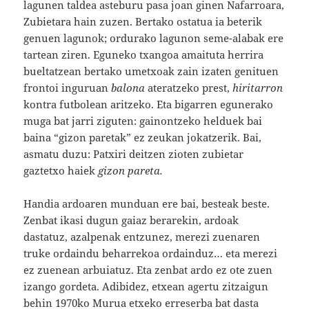
lagunen taldea asteburu pasa joan ginen Nafarroara,
Zubietara hain zuzen. Bertako ostatua ia beterik
genuen lagunok; ordurako lagunon seme-alabak ere
tartean ziren. Eguneko txangoa amaituta herrira
bueltatzean bertako umetxoak zain izaten genituen
frontoi inguruan
balona
ateratzeko prest,
hiritarron
kontra futbolean aritzeko. Eta bigarren egunerako
muga bat jarri ziguten: gainontzeko helduek bai
baina “gizon paretak” ez zeukan jokatzerik. Bai,
asmatu duzu: Patxiri deitzen zioten zubietar
gaztetxo haiek
gizon pareta.
Handia ardoaren munduan ere bai, besteak beste.
Zenbat ikasi dugun gaiaz berarekin, ardoak
dastatuz, azalpenak entzunez, merezi zuenaren
truke ordaindu beharrekoa ordainduz… eta merezi
ez zuenean arbuiatuz. Eta zenbat ardo ez ote zuen
izango gordeta. Adibidez, etxean agertu zitzaigun
behin 1970ko Murua etxeko erreserba bat dasta