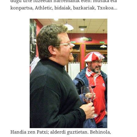
dugu urte luzeetan harremanik eten: musika eta
konpartsa, Athletic, bidaiak, bazkariak, Txokoa…
Handia zen Patxi; alderdi guztietan. Behinola,