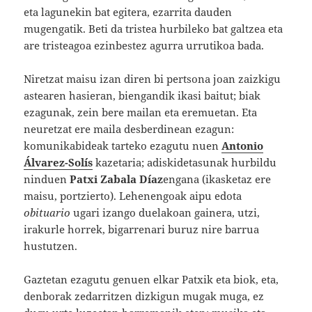
eta lagunekin bat egitera, ezarrita dauden
mugengatik. Beti da tristea hurbileko bat galtzea eta
are tristeagoa ezinbestez agurra urrutikoa bada.
Niretzat maisu izan diren bi pertsona joan zaizkigu
astearen hasieran, biengandik ikasi baitut; biak
ezagunak, zein bere mailan eta eremuetan. Eta
neuretzat ere maila desberdinean ezagun:
komunikabideak tarteko ezagutu nuen
Antonio
Álvarez-Solís
kazetaria; adiskidetasunak hurbildu
ninduen
Patxi Zabala Díaz
engana (ikasketaz ere
maisu, portzierto). Lehenengoak aipu edota
obituario
ugari izango duelakoan gainera, utzi,
irakurle horrek, bigarrenari buruz nire barrua
hustutzen.
Gaztetan ezagutu genuen elkar Patxik eta biok, eta,
denborak zedarritzen dizkigun mugak muga, ez