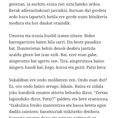
genezan, ia aurkitu ezina zen uzta bateko ardoa.
Berak adierazitakoari jarraikiz, buruan dut gordeta
ardo hura (aparta!); botila ere gorde nuen bitxikeria
modura eta hor daukat oraindik.
Umorea eta ironia hurbil izaten zituen. Bideo
barregarriren baten bila sarri. Eta beste pasadizo
bat. Ihauterietan behin denok deabru jantzita
azaldu ginen bat izan ezik. Bai, ezer esan gabe,
aingerutxo bat agertu zen. Tira, aingerutxoa baino
aingeru handi bat, hego, koroa eta guzti: Patxi bera.
Sukaldean ere ondo moldatzen zen. Ondo esan dut?
Ez, oso ondo baino areago, bikain. Baina ez zidala
joko handirik ematen aitortu beharko dizut. “Zertan
lagunduko dizut, Patxi?” galdetu eta bere erantzuna,
“txakolina fresko mantentzea eta basoa beteta egon
dadila zaintzen; baratxuriak txikitzeko denbora
luzeegia ematen duzu eta gainera zatitxoak ez