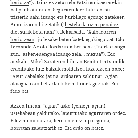
heriotza
“). Baina ez zetorrela Patxiren izaerarekin
bat pentsatu nuen. Seguruenik ez luke abesti
tristerik nahi izango eta hurbilago egongo zatekeen
Amurizaren hitzetatik (“
bestela datozen penai ez
diet surik bota nahi
“). Beharbada, “
Xalbadorren
heriotzean
” jo lezake baten batek egokiagotzat. Edo
Fernando Artola Bordariren bertsoak (“
nork esango
zun.. azkenenengoa izango zela… mezua”
). Edo,
auskalo, Mikel Zarateren hiletan Benito Lertxundik
erabilitako hitz batzuk moldatzea litzatekeen hobe:
“Agur Zabalako jauna, ardoaren zalduna”. Agian
alaiagoa izan beharko lukeen honek guztiak. Edo
fado bat.
Azken finean, “agian” asko (gehiegi, agian),
ustekabean galdutako, lapurtutako agurraren ordez.
Edozein modutara, bere omenez topa eginda,
horretan zalantzarik ez. Eta ardo on batez.