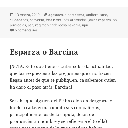
Publicado
Etiquetas
13 marzo, 2019
agostazo
,
albert rivera
,
antiforalismo
,
el
ciudadanos
,
convenio
,
foralismo
,
inés arrimadas
,
javier esparza
,
pp
,
privilegios
,
psn
,
régimen
,
triderecha navarra
,
upn
en La triderecha navarra
6 comentarios
Esparza o Barcina
[NOTA: Es lo que tiene escribir sobre la actualidad,
que las respuestas a las preguntas que uno hacen
llegan antes de que se publiquen.
Ya sabemos quién
ha dado el paso atrás: Barcina
]
Se sabe que alguien del PP ha caído en desgracia y
huele a cadaverina cuando sus compañeros,
principalmente los de la cúpula, dejan de
pronunciar su nombre y se refieren a él (o ella)