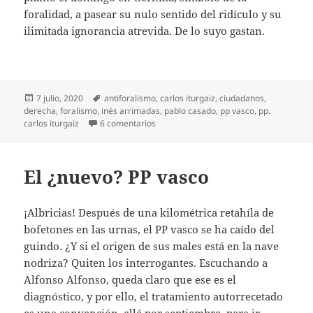
foralidad, a pasear su nulo sentido del ridículo y su
ilimitada ignorancia atrevida. De lo suyo gastan.
Publicado
Etiquetas
7 julio, 2020
antiforalismo
,
carlos iturgaiz
,
ciudadanos
,
el
derecha
,
foralismo
,
inés arrimadas
,
pablo casado
,
pp vasco
,
pp.
en Derecha esperpéntica
carlos iturgaiz
6 comentarios
El ¿nuevo? PP vasco
¡Albricias! Después de una kilométrica retahíla de
bofetones en las urnas, el PP vasco se ha caído del
guindo. ¿Y si el origen de sus males está en la nave
nodriza? Quiten los interrogantes. Escuchando a
Alfonso Alfonso, queda claro que ese es el
diagnóstico, y por ello, el tratamiento autorrecetado
es una convención, allá por septiembre, para ir