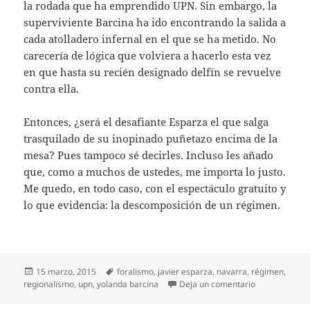
la rodada que ha emprendido UPN. Sin embargo, la
superviviente Barcina ha ido encontrando la salida a
cada atolladero infernal en el que se ha metido. No
carecería de lógica que volviera a hacerlo esta vez
en que hasta su recién designado delfín se revuelve
contra ella.
Entonces, ¿será el desafiante Esparza el que salga
trasquilado de su inopinado puñetazo encima de la
mesa? Pues tampoco sé decirles. Incluso les añado
que, como a muchos de ustedes, me importa lo justo.
Me quedo, en todo caso, con el espectáculo gratuito y
lo que evidencia: la descomposición de un régimen.
Publicado
Etiquetas
15 marzo, 2015
foralismo
,
javier esparza
,
navarra
,
régimen
,
el
en Esparza o 
regionalismo
,
upn
,
yolanda barcina
Deja un comentario