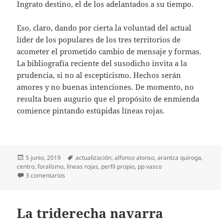
Ingrato destino, el de los adelantados a su tiempo.
Eso, claro, dando por cierta la voluntad del actual
líder de los populares de los tres territorios de
acometer el prometido cambio de mensaje y formas.
La bibliografía reciente del susodicho invita a la
prudencia, si no al escepticismo. Hechos serán
amores y no buenas intenciones. De momento, no
resulta buen augurio que el propósito de enmienda
comience pintando estúpidas líneas rojas.
Publicado
Etiquetas
5 junio, 2019
actualización
,
alfonso alonso
,
arantza quiroga
,
el
centro
,
foralismo
,
líneas rojas
,
perfil propio
,
pp vasco
en El ¿nuevo? PP vasco
3 comentarios
La triderecha navarra