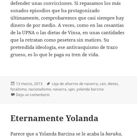
defender unas convicciones. Si repasamos los más
sonados episodios que ha protagonizado
últimamente, comprobaremos que casi siempre hay
dinero de por medio. A veces, como en las cesantías
de la UPNA o las dietas de Vinsa, en unas cantidades
que la retratan como pesetera sin matices. Su
pretendida ideología, ese antivasquismo de trazo
grueso, es lo que le paga su tren de vida.
Publicado
Etiquetas
13 marzo, 2013
caja de ahorros de navarra
,
can
,
dietas
,
el
foralismo
,
nacionalismo
,
navarra
,
upn
,
yolanda barcina
en Barcina de los diques
Deja un comentario
Eternamente Yolanda
Parece que a Yolanda Barcina se le acaba la
baraka
,