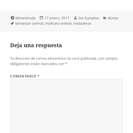
Formato
Publicado
Autor
Categorías
Minientrada
17 enero, 2017
Ion Sustatxa
donna
Etiquetas
el
bienestar animal
,
maltrato animal
,
mataderos
Deja una respuesta
Tu dirección de correo electrónico no será publicada.
Los campos
obligatorios están marcados con
*
COMENTARIO
*