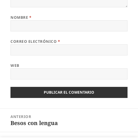
NOMBRE
*
CORREO ELECTRÓNICO
*
WEB
Navegación
ANTERIOR
de
Besos con lengua
Entrada
entradas
anterior: