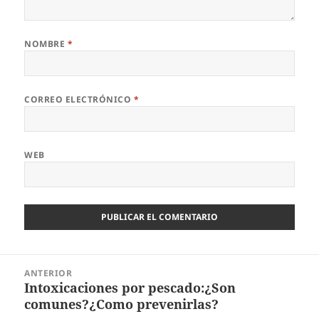
NOMBRE
*
CORREO ELECTRÓNICO
*
WEB
Navegación
ANTERIOR
de
Intoxicaciones por pescado:¿Son
Entrada
entradas
comunes?¿Como prevenirlas?
anterior: