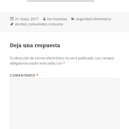
Publicado
Autor
Categorías
31 mayo, 2017
Ion Sustatxa
seguridad alimentaria
el
Etiquetas
alcohol
,
consumidor
,
consumo
Deja una respuesta
Tu dirección de correo electrónico no será publicada.
Los campos
obligatorios están marcados con
*
COMENTARIO
*