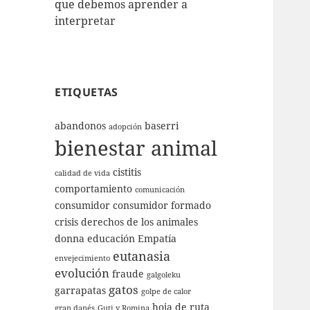
que debemos aprender a
interpretar
ETIQUETAS
abandonos
baserri
adopción
bienestar animal
cistitis
calidad de vida
comportamiento
comunicación
consumidor
consumidor formado
crisis
derechos de los animales
donna
educación
Empatía
eutanasia
envejecimiento
evolución
fraude
galgoleku
gatos
garrapatas
golpe de calor
hoja de ruta
gran danés
Guti y Romina