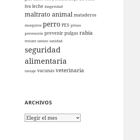
iva
leche
longevidad
maltrato animal
mataderos
perro
PES
mosquitos
pituso
rabia
prevenir
pulgas
prevención
rescate canino
sanidad
seguridad
alimentaria
veterinaria
vacunas
tatuaje
ARCHIVOS
Archivos