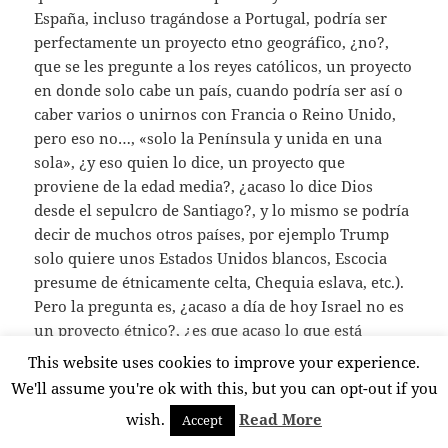
España, incluso tragándose a Portugal, podría ser
perfectamente un proyecto etno geográfico, ¿no?,
que se les pregunte a los reyes católicos, un proyecto
en donde solo cabe un país, cuando podría ser así o
caber varios o unirnos con Francia o Reino Unido,
pero eso no…, «solo la Península y unida en una
sola», ¿y eso quien lo dice, un proyecto que
proviene de la edad media?, ¿acaso lo dice Dios
desde el sepulcro de Santiago?, y lo mismo se podría
decir de muchos otros países, por ejemplo Trump
solo quiere unos Estados Unidos blancos, Escocia
presume de étnicamente celta, Chequia eslava, etc.).
Pero la pregunta es, ¿acaso a día de hoy Israel no es
un proyecto étnico?, ¿es que acaso lo que está
ocurriendo en Gaza no es un genocidio de manual?,
This website uses cookies to improve your experience.
¿es que no es una limpieza étnica? (pues si ves como
We'll assume you're ok with this, but you can opt-out if you
lo define la ONU, es sin duda alguna limpieza
wish.
Read More
Accept
étnica…), ¿es que no son crímenes de guerra?, ¿qué