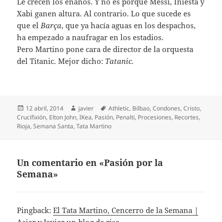
Le crecen los enanos. Y no es porque Messi, Iniesta y
Xabi ganen altura. Al contrario. Lo que sucede es
que el
Barça
, que ya hacía aguas en los despachos,
ha empezado a naufragar en los estadios.
Pero Martino pone cara de director de la orquesta
del Titanic. Mejor dicho:
Tatanic.
Publicado
Autor
Etiquetas
12 abril, 2014
javier
Athletic
,
Bilbao
,
Condones
,
Cristo
,
el
Crucifixión
,
Elton John
,
IKea
,
Pasión
,
Penalti
,
Procesiones
,
Recortes
,
Rioja
,
Semana Santa
,
Tata Martino
Un comentario en «Pasión por la
Semana»
Pingback:
El Tata Martino, Cencerro de la Semana |
Asier y Javier,un blog de risa