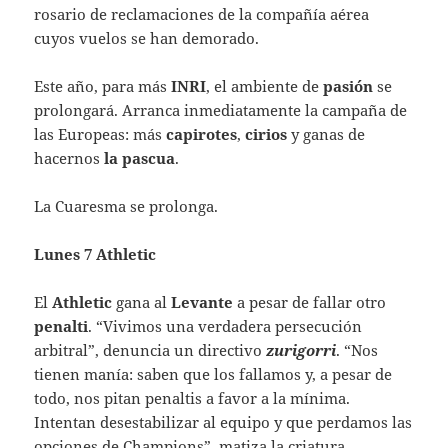
rosario de reclamaciones de la compañía aérea
cuyos vuelos se han demorado.
Este año, para más
INRI
, el ambiente de
pasión
se
prolongará. Arranca inmediatamente la campaña de
las Europeas: más
capirotes
,
cirios
y ganas de
hacernos
la pascua
.
La Cuaresma se prolonga.
Lunes 7 Athletic
El
Athletic
gana al
Levante
a pesar de fallar otro
penalti
. “Vivimos una verdadera persecución
arbitral”, denuncia un directivo
zurigorri
. “Nos
tienen manía: saben que los fallamos y, a pesar de
todo, nos pitan penaltis a favor a la mínima.
Intentan desestabilizar al equipo y que perdamos las
opciones de Champions”, matiza la criatura.