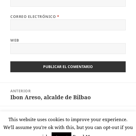
CORREO ELECTRÓNICO
*
WEB
Navegación
ANTERIOR
de
Ibon Areso, alcalde de Bilbao
Entrada
entradas
anterior:
SIGUIENTE
This website uses cookies to improve your experience.
Apellidos vascos a la Champions
Entrada
We'll assume you're ok with this, but you can opt-out if you
siguiente: