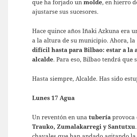
que ha forjado un
molde
, en hierro d
ajustarse sus sucesores.
Hace quince años Iñaki Azkuna era u
a la altura de su municipio. Ahora, l
difícil hasta para Bilbao: estar a la
alcalde
. Para eso, Bilbao tendrá que 
Hasta siempre, Alcalde. Has sido est
Lunes 17 Agua
Un reventón en una
tubería
provoca e
Trauko, Zumalakarregi y Santutxu
chavales que han andado agitando la tu