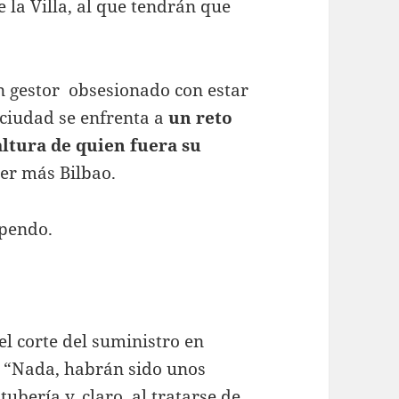
e la Villa, al que tendrán que
n gestor obsesionado con estar
a ciudad se enfrenta a
un reto
 altura de quien fuera su
ser más Bilbao.
upendo.
l corte del suministro en
. “Nada, habrán sido unos
bería y, claro, al tratarse de