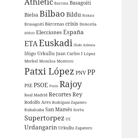
Athletic
Basagoiti
Barcina
Bilbao
Bildu
Bielsa
Bizkaia
crisis
Bárcenas
Brasagoiti
Donostia
España
Elecciones
déficit
Euskadi
ETA
Iñaki Azkuna
Iñigo Urkullu
Juan Carlos I
López
Merkel
Moncloa
Montoro
Patxi López
PP
PNV
Rajoy
PSOE
PSE
Putin
Recortes
Rey
Real Madrid
Rodolfo Ares
Rodríguez Zapatero
San Mamés
Rubalcaba
Sortu
Supertorpez
UE
Urdangarin
Urkullu
Zapatero