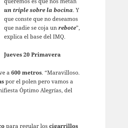
queremos es que nos metan
un triple sobre la bocina
. Y
que conste que no deseamos
que nadie se coja un
rebote
”,
explica el base del IMQ.
Jueves 20 Primavera
ve a
600 metros
. “Maravilloso.
as
por el polen pero vamos a
fiesta Óptimo Alegrías, del
co
para regular los
cigarrillos