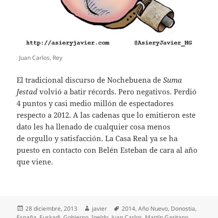
Juan Carlos, Rey
El tradicional discurso de Nochebuena de
Suma
Jestad
volvió a batir récords. Pero negativos. Perdió
4 puntos y casi medio millón de espectadores
respecto a 2012. A las cadenas que lo emitieron este
dato les ha llenado de cualquier cosa menos
de orgullo y satisfacción. La Casa Real ya se ha
puesto en contacto con Belén Esteban de cara al año
que viene.
Publicado
Autor
Etiquetas
28 diciembre, 2013
javier
2014
,
Año Nuevo
,
Donostia
,
el
España
,
Euskadi
,
Gobierno
,
Igeldo
,
Juan Carlos
,
Martín Garitano
,