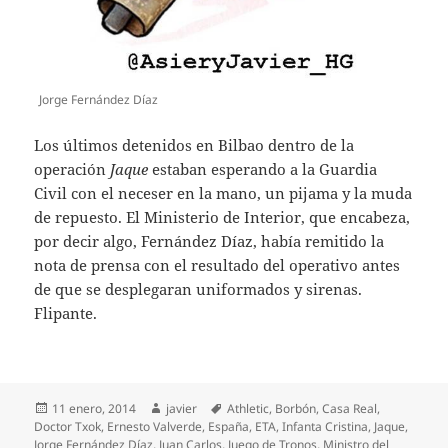
Jorge Fernández Díaz
Los últimos detenidos en Bilbao dentro de la
operación
Jaque
estaban esperando a la Guardia
Civil con el neceser en la mano, un pijama y la muda
de repuesto. El Ministerio de Interior, que encabeza,
por decir algo, Fernández Díaz, había remitido la
nota de prensa con el resultado del operativo antes
de que se desplegaran uniformados y sirenas.
Flipante.
Publicado
Autor
Etiquetas
11 enero, 2014
javier
Athletic
,
Borbón
,
Casa Real
,
el
Doctor Txok
,
Ernesto Valverde
,
España
,
ETA
,
Infanta Cristina
,
Jaque
,
Jorge Fernández Díaz
,
Juan Carlos
,
Juego de Tronos
,
Ministro del