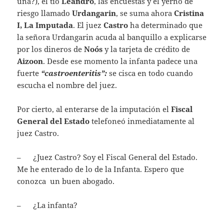
una?), el tío
Leandro
, las encuestas y el yerno de
riesgo llamado
Urdangarin
, se suma ahora
Cristina
I, La Imputada
. El juez
Castro
ha determinado que
la señora Urdangarin acuda al banquillo a explicarse
por los dineros de
Noós
y la tarjeta de crédito de
Aizoon
. Desde ese momento la infanta padece una
fuerte
“castroenteritis”:
se cisca en todo cuando
escucha el nombre del juez.
Por cierto, al enterarse de la imputación el
Fiscal
General del Estado
telefoneó inmediatamente al
juez Castro.
– ¿Juez Castro? Soy el Fiscal General del Estado.
Me he enterado de lo de la Infanta. Espero que
conozca un buen abogado.
– ¿La infanta?