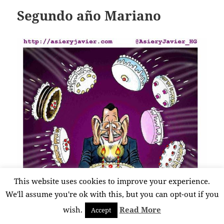
Segundo año Mariano
This website uses cookies to improve your experience.
We'll assume you're ok with this, but you can opt-out if you
wish.
Read More
Accept
“Dos años en La Moncloa ya y no he sufrido nada