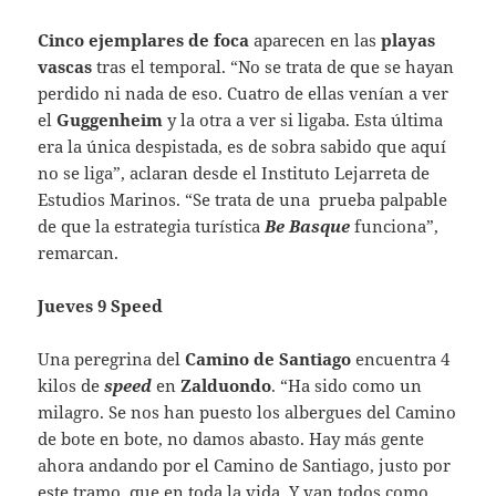
Cinco ejemplares de foca
aparecen en las
playas
vascas
tras el temporal. “No se trata de que se hayan
perdido ni nada de eso. Cuatro de ellas venían a ver
el
Guggenheim
y la otra a ver si ligaba. Esta última
era la única despistada, es de sobra sabido que aquí
no se liga”, aclaran desde el Instituto Lejarreta de
Estudios Marinos. “Se trata de una prueba palpable
de que la estrategia turística
Be Basque
funciona”,
remarcan.
Jueves 9 Speed
Una peregrina del
Camino de Santiago
encuentra 4
kilos de
speed
en
Zalduondo
. “Ha sido como un
milagro. Se nos han puesto los albergues del Camino
de bote en bote, no damos abasto. Hay más gente
ahora andando por el Camino de Santiago, justo por
este tramo, que en toda la vida. Y van todos como