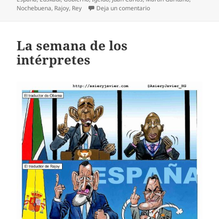
en Llega el 2014
Nochebuena
,
Rajoy
,
Rey
Deja un comentario
La semana de los
intérpretes