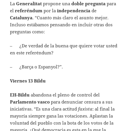
La
Generalita
t
propone una
doble pregunta
para
el
referéndum
por la
independencia
de
Catalunya
. “Cuanto más claro el asunto mejor.
Incluso estábamos pensando en incluir otras dos
preguntas como:
– ¿De verdad de la buena que quiere votar usted
en este referéndum?
– ¿Barça o Espanyol?”.
Viernes 13 Bildu
EH-Bildu
abandona el pleno de control del
Parlamento vasco
para denunciar censura a sus
iniciativas. “Es una clara actitud
faxista
: al final la
mayoría siempre gana las votaciones. Aplastan la
voluntad del pueblo con la bota de los votos de la
mayoría. ¿Qué democracia es esta en la que la