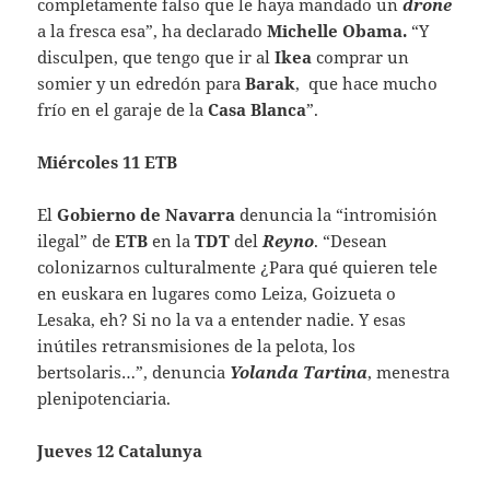
completamente falso que le haya mandado un
drone
a la fresca esa”, ha declarado
Michelle Obama.
“Y
disculpen, que tengo que ir al
Ikea
comprar un
somier y un edredón para
Barak
, que hace mucho
frío en el garaje de la
Casa Blanca
”.
Miércoles 11 ETB
El
Gobierno de Navarra
denuncia la “intromisión
ilegal” de
ETB
en la
TDT
del
Reyno
. “Desean
colonizarnos culturalmente ¿Para qué quieren tele
en euskara en lugares como Leiza, Goizueta o
Lesaka, eh? Si no la va a entender nadie. Y esas
inútiles retransmisiones de la pelota, los
bertsolaris…”, denuncia
Yolanda Tartina
, menestra
plenipotenciaria.
Jueves 12 Catalunya