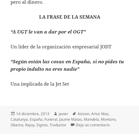
pero al dinero.
LA FRASE DE LA SEMANA
“A UGT le van a dar por el OGT”
Un líder de la organización empresarial JODT
“Según están las cosas en España, si no pides tu
propio indulto no eres nadie”
Una implicada de la Jet Set
Publicado
Autor
Etiquetas
14 diciembre, 2013
javier
Aizoon
,
Artur Mas
,
el
Catalunya
,
España
,
Funeral
,
Jaume Matas
,
Mandela
,
Montoro
,
en La semana de 
Obama
,
Rajoy
,
Signos
,
Traductor
Deja un comentario