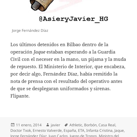
Jorge Fernández Díaz
Los últimos detenidos en Bilbao dentro de la
operación
Jaque
estaban esperando a la Guardia
Civil con el neceser en la mano, un pijama y la muda
de repuesto. El Ministerio de Interior, que encabeza,
por decir algo, Fernández Díaz, había remitido la
nota de prensa con el resultado del operativo antes
de que se desplegaran uniformados y sirenas.
Flipante.
Publicado
Autor
Etiquetas
11 enero, 2014
javier
Athletic
,
Borbón
,
Casa Real
,
el
Doctor Txok
,
Ernesto Valverde
,
España
,
ETA
,
Infanta Cristina
,
Jaque
,
Jorge Fernández Díaz
,
Juan Carlos
,
Juego de Tronos
,
Ministro del