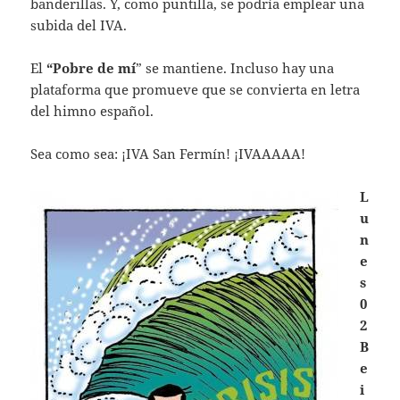
banderillas. Y, como puntilla, se podría emplear una
subida del IVA.
El
“Pobre de mí
” se mantiene. Incluso hay una
plataforma que promueve que se convierta en letra
del himno español.
Sea como sea: ¡IVA San Fermín! ¡IVAAAAA!
L
u
n
e
s
0
2
B
e
i