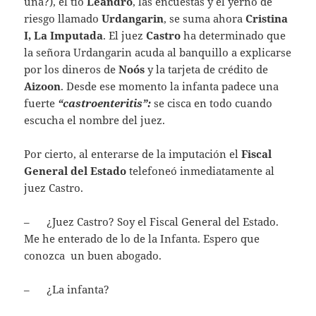
una?), el tío
Leandro
, las encuestas y el yerno de
riesgo llamado
Urdangarin
, se suma ahora
Cristina
I, La Imputada
. El juez
Castro
ha determinado que
la señora Urdangarin acuda al banquillo a explicarse
por los dineros de
Noós
y la tarjeta de crédito de
Aizoon
. Desde ese momento la infanta padece una
fuerte
“castroenteritis”:
se cisca en todo cuando
escucha el nombre del juez.
Por cierto, al enterarse de la imputación el
Fiscal
General del Estado
telefoneó inmediatamente al
juez Castro.
– ¿Juez Castro? Soy el Fiscal General del Estado.
Me he enterado de lo de la Infanta. Espero que
conozca un buen abogado.
– ¿La infanta?