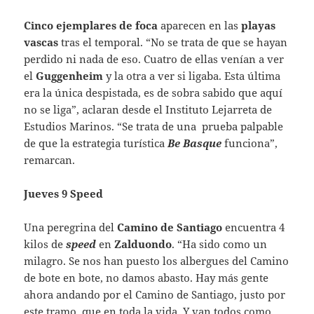
Cinco ejemplares de foca
aparecen en las
playas
vascas
tras el temporal. “No se trata de que se hayan
perdido ni nada de eso. Cuatro de ellas venían a ver
el
Guggenheim
y la otra a ver si ligaba. Esta última
era la única despistada, es de sobra sabido que aquí
no se liga”, aclaran desde el Instituto Lejarreta de
Estudios Marinos. “Se trata de una prueba palpable
de que la estrategia turística
Be Basque
funciona”,
remarcan.
Jueves 9 Speed
Una peregrina del
Camino de Santiago
encuentra 4
kilos de
speed
en
Zalduondo
. “Ha sido como un
milagro. Se nos han puesto los albergues del Camino
de bote en bote, no damos abasto. Hay más gente
ahora andando por el Camino de Santiago, justo por
este tramo, que en toda la vida. Y van todos como