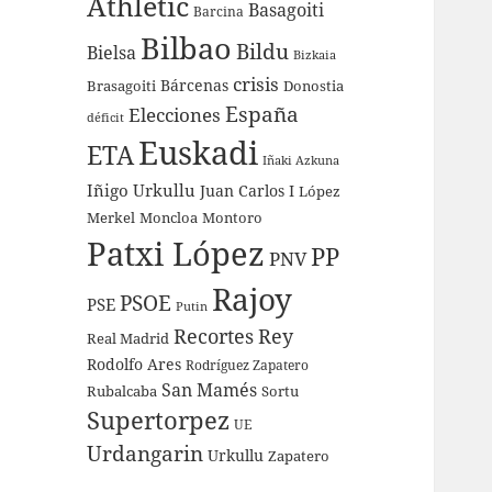
Athletic
Basagoiti
Barcina
Bilbao
Bildu
Bielsa
Bizkaia
crisis
Bárcenas
Brasagoiti
Donostia
España
Elecciones
déficit
Euskadi
ETA
Iñaki Azkuna
Iñigo Urkullu
Juan Carlos I
López
Merkel
Moncloa
Montoro
Patxi López
PP
PNV
Rajoy
PSOE
PSE
Putin
Recortes
Rey
Real Madrid
Rodolfo Ares
Rodríguez Zapatero
San Mamés
Rubalcaba
Sortu
Supertorpez
UE
Urdangarin
Urkullu
Zapatero