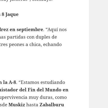
 8 Jaque
edrez en septiembre
. “Aquí nos
as partidas con duples de
 tres peones a chica, echando
 la A-8
. “Estamos estudiando
istador del Fin del Mundo en
supervivencia muy duras, como
esde
Muskiz
hasta
Zabalburu