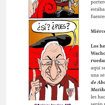
porter
estába
fuente
Miérco
Los h
Wacho
rueda
aquí s
una se
de Ab
Matik
les ha
serán 