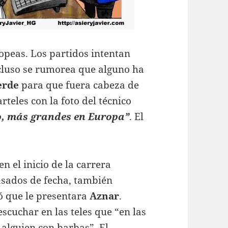
peas. Los partidos intentan
ncluso se rumorea que alguno ha
erde
para que fuera cabeza de
rteles con la foto del técnico
, más grandes en Europa”
. El
n el inicio de la carrera
asados de fecha, también
ó que le presentara
Aznar
.
escuchar en las teles que “en las
 alguien con barbas”. El