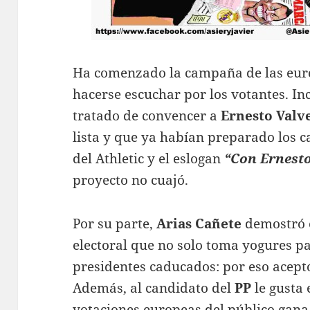
Ha comenzado la campaña de las euro
hacerse escuchar por los votantes. I
tratado de convencer a
Ernesto Valv
lista y que ya habían preparado los ca
del Athletic y el eslogan
“Con Ernesto
proyecto no cuajó.
Por su parte,
Arias Cañete
demostró e
electoral que no solo toma yogures p
presidentes caducados: por eso acept
Además, al candidato del
PP
le gusta 
votaciones europeas del público gana