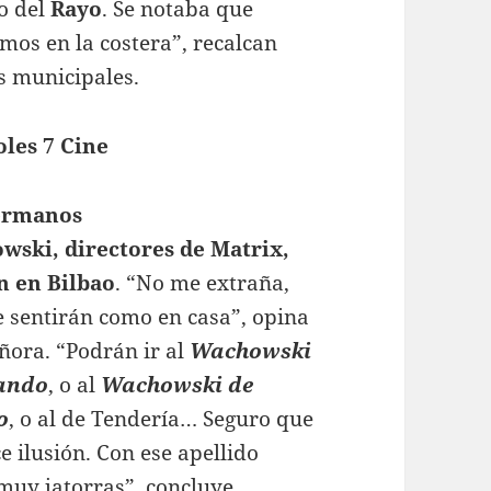
o del
Rayo
. Se notaba que
mos en la costera”, recalcan
s municipales.
les 7 Cine
ermanos
wski,
directores de Matrix,
n en Bilbao
. “No me extraña,
e sentirán como en casa”, opina
ñora. “Podrán ir al
Wachowski
ando
, o al
Wachowski
de
o
, o al de Tendería… Seguro que
ce ilusión. Con ese apellido
muy jatorras”, concluye.