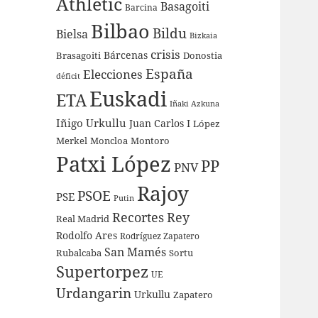
Athletic
Basagoiti
Barcina
Bilbao
Bildu
Bielsa
Bizkaia
crisis
Bárcenas
Brasagoiti
Donostia
España
Elecciones
déficit
Euskadi
ETA
Iñaki Azkuna
Iñigo Urkullu
Juan Carlos I
López
Merkel
Moncloa
Montoro
Patxi López
PP
PNV
Rajoy
PSOE
PSE
Putin
Recortes
Rey
Real Madrid
Rodolfo Ares
Rodríguez Zapatero
San Mamés
Rubalcaba
Sortu
Supertorpez
UE
Urdangarin
Urkullu
Zapatero